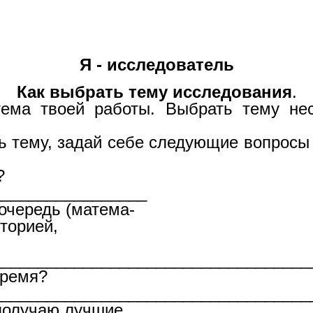
Я - исследователь
Как выбрать тему исследования
.
тема твоей работы. Выбрать тему нес
му, задай себе следующие вопросы (
?
___________________
чередь (матема-
торией,
__________________________________
время?
___________________________________
олучаю лучшие