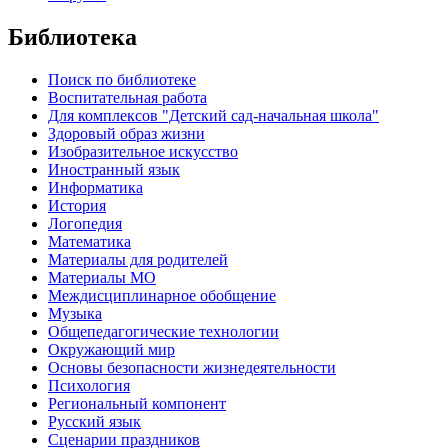
Библиотека
Поиск по библиотеке
Воспитательная работа
Для комплексов "Детский сад-начальная школа"
Здоровый образ жизни
Изобразительное искусство
Иностранный язык
Информатика
История
Логопедия
Математика
Материалы для родителей
Материалы МО
Междисциплинарное обобщение
Музыка
Общепедагогические технологии
Окружающий мир
Основы безопасности жизнедеятельности
Психология
Региональный компонент
Русский язык
Сценарии праздников