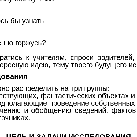
_________________________________
сь бы узнать
___________________________________
нно горжусь?
___________________________________
ратись к учителям, спроси родителей,
тересную идею, тему твоего будущего и
дования
распределить на три группы:
ествующих, фантастических объектах и 
редполагающие проведение собственных 
чению и обобщению сведений, фактов
точниках.
ЦЕЛЬ И ЗАДАЧИ ИССЛЕДОВАНИЯ