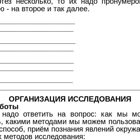
отез несколько, то их надо пронумеро
 - на второе и так далее.
___________________
___________________
___________________
___________________
___________________
___________________
___________________
___________________________________
ОРГАНИЗАЦИЯ ИССЛЕДОВАНИЯ
оты
 надо ответить на вопрос: как мы м
, какими методами мы можем пользоват
 -способ, приём познания явлений окруж
х методов исследования: