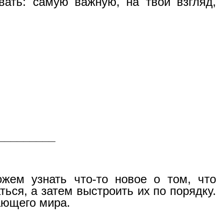
вать: самую важную, на твой взгляд,
_________
ожем узнать что-то новое о том, что
ься, а затем выстроить их по порядку.
ающего мира.