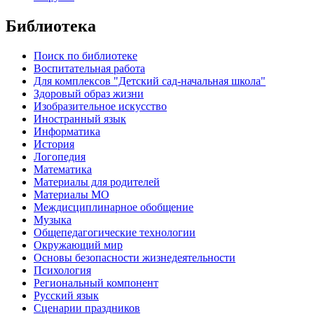
Библиотека
Поиск по библиотеке
Воспитательная работа
Для комплексов "Детский сад-начальная школа"
Здоровый образ жизни
Изобразительное искусство
Иностранный язык
Информатика
История
Логопедия
Математика
Материалы для родителей
Материалы МО
Междисциплинарное обобщение
Музыка
Общепедагогические технологии
Окружающий мир
Основы безопасности жизнедеятельности
Психология
Региональный компонент
Русский язык
Сценарии праздников