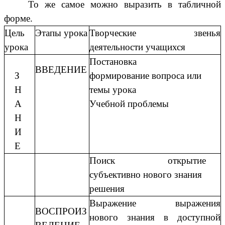
То же самое можно выразить в табличной
форме.
Цель
Этапы урока
Творческие звенья
урока
деятельности учащихся
Постановка
ВВЕДЕНИЕ
З
формирование вопроса или
Н
темы урока
А
Учебной проблемы
Н
И
Е
Поиск открытие
субъективно нового знания
решения
Выражение выражения
ВОСПРОИЗ
нового знания в доступной