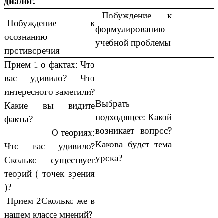
диалог.
Побуждение к
Побуждение к
формулированию
осознанию
учебной проблемы
противоречия
Прием 1 о фактах: Что
вас удивило? Что
интересного заметили?
Выбрать
Какие вы видите
подходящее: Какой
факты?
возникает вопрос?
О теориях:
Какова будет тема
Что вас удивило?
урока?
Сколько существует
теорий ( точек зрения
)?
Прием 2Сколько же в
нашем классе мнений?