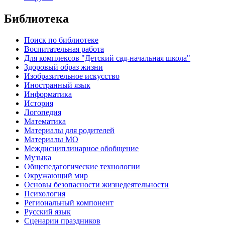
Библиотека
Поиск по библиотеке
Воспитательная работа
Для комплексов "Детский сад-начальная школа"
Здоровый образ жизни
Изобразительное искусство
Иностранный язык
Информатика
История
Логопедия
Математика
Материалы для родителей
Материалы МО
Междисциплинарное обобщение
Музыка
Общепедагогические технологии
Окружающий мир
Основы безопасности жизнедеятельности
Психология
Региональный компонент
Русский язык
Сценарии праздников