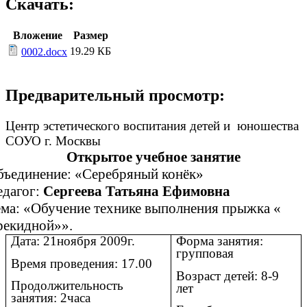
Скачать:
Вложение
Размер
19.29 КБ
0002.docx
Предварительный просмотр:
Центр эстетического воспитания детей и юношества
СОУО г. Москвы
Открытое учебное занятие
бъединение: «Серебряный конёк»
едагог:
Сергеева Татьяна Ефимовна
ма: «Обучение технике выполнения прыжка «
рекидной»».
Дата: 21ноября 2009г.
Форма занятия:
групповая
Время проведения: 17.00
Возраст детей: 8-9
Продолжительность
лет
занятия: 2часа