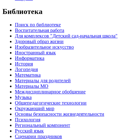
Библиотека
Поиск по библиотеке
Воспитательная работа
Для комплексов "Детский сад-начальная школа"
Здоровый образ жизни
Изобразительное искусство
Иностранный язык
Информатика
История
Логопедия
Математика
Материалы для родителей
Материалы МО
Междисциплинарное обобщение
Музыка
Общепедагогические технологии
Окружающий мир
Основы безопасности жизнедеятельности
Психология
Региональный компонент
Русский язык
Сценарии праздников