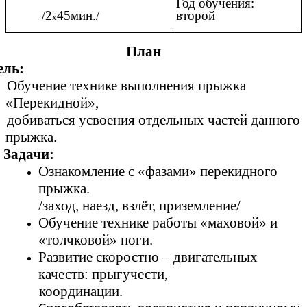
Год обучения:
/2
45мин./
второй
х
План
ель:
бучение технике выполнения прыжка
«Перекидной»,
обиваться усвоения отдельных частей данного
прыжка.
Задачи:
Ознакомление с «фазами» перекидного
прыжка.
/заход, наезд, взлёт, приземление/
Обучение технике работы «маховой» и
«толчковой» ноги.
Развитие скоростно – двигательных
качеств: прыгучести,
координации.