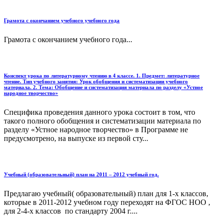
Грамота с окончанием учебного учебного года
Грамота с окончанием учебного года...
Конспект урока по литературному чтению в 4 классе. 1. Предмет: литературное
чтение. Тип учебного занятия: Урок обобщения и систематизации учебного
материала. 2. Тема: Обобщение и систематизация материала по разделу «Устное
народное творчество»
Специфика проведения данного урока состоит в том, что
такого полного обобщения и систематизации материала по
разделу «Устное народное творчество» в Программе не
предусмотрено, на выпуске из первой сту...
Учебный (образовательный) план на 2011 – 2012 учебный год.
Предлагаю учебный( образовательный) план для 1-х классов,
которые в 2011-2012 учебном году переходят на ФГОС НОО ,
для 2-4-х классов по стандарту 2004 г....