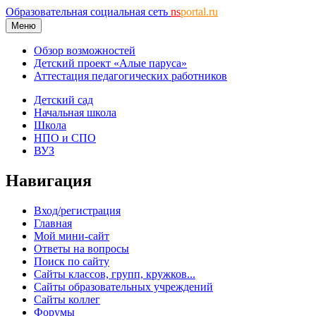
Образовательная социальная сеть
ns
portal.ru
Меню
Обзор возможностей
Детский проект «Алые паруса»
Аттестация педагогических работников
Детский сад
Начальная школа
Школа
НПО и СПО
ВУЗ
Навигация
Вход/регистрация
Главная
Мой мини-сайт
Ответы на вопросы
Поиск по сайту
Сайты классов, групп, кружков...
Сайты образовательных учреждений
Сайты коллег
Форумы