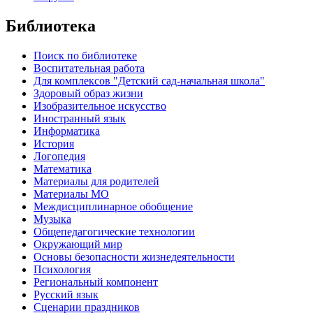
Библиотека
Поиск по библиотеке
Воспитательная работа
Для комплексов "Детский сад-начальная школа"
Здоровый образ жизни
Изобразительное искусство
Иностранный язык
Информатика
История
Логопедия
Математика
Материалы для родителей
Материалы МО
Междисциплинарное обобщение
Музыка
Общепедагогические технологии
Окружающий мир
Основы безопасности жизнедеятельности
Психология
Региональный компонент
Русский язык
Сценарии праздников