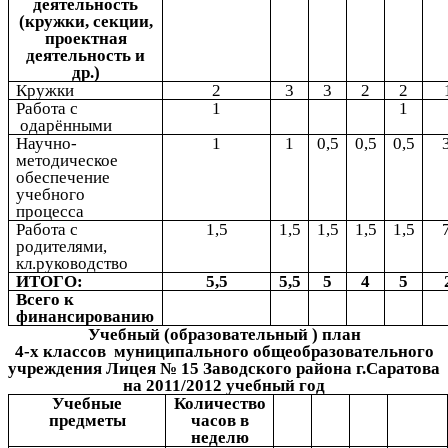
деятельность
(кружки, секции,
проектная
деятельность и
др.)
Кружки
2
3
3
2
2
Работа с
1
1
одарёнными
Научно-
1
1
0,5
0,5
0,5
методическое
обеспечение
учебного
процесса
Работа с
1,5
1,5
1,5
1,5
1,5
родителями,
кл.руководство
ИТОГО:
5,5
5,5
5
4
5
Всего к
финансированию
Учебный (образовательный ) план
4-х классов муниципального общеобразовательного
учреждения Лицея № 15 Заводского района г.Саратова
на 2011/2012 учебный год
Учебные
Количество
предметы
часов в
неделю