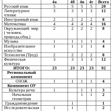
4а
4б
4в
4г
Всего
Русский язык
5
5
5
5
20
Литературное
3
3
3
3
12
чтение
Иностранный язык
2
2
2
2
8
Математика
4
4
4
4
16
Окружающий мир
2
2
2
2
8
( человек,
природа,общ.)
Музыка
1
1
1
1
4
Изобразительное
1
1
1
1
4
искусство
Технология (Труд)
2
2
2
2
8
Физическая
3
3
3
3
12
культура
ИТОГО:
23
23
23
23
92
Региональный
компонент
ОЗОЖ
1
1
1
1
4
Компонент ОУ
Культура речи
1
1
1
3
Начальная
1
1
2
геометрия
Граждановедение
1
1
Исследовательская
1
1
2