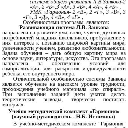
системе общего развития Л.В.Занкова-2
«А», 2 «Б»,3 «А», 3 «Б», 4 «А», 4 «Б» ,
УМК «Гармония- 2 «В», 2 «Г», 3 «В», 3
«Г», 3 «Д», 4 «В», 4 «Г»
,
Особенностями программ являются:
Развивающая система Л.В. Занкова
направлена на развитие ума, воли, чувств, духовных
потребностей младших школьников, пробуждение у
них интереса к познанию широкой картины мира,
увлеченности учением, развитию любознательности.
Задача обучения – дать общую картину мира на
основе науки, литературы, искусства. Эта программа
направлена на обеспечение условий для
самореализации, для раскрытия индивидуальности
ребенка, его внутреннего мира.
Отличительной особенностью системы Занкова
является обучение на высоком уровне трудности,
прохождения учебного материала «по спирали».
При выполнении заданий дети учатся делать
теоретические выводы, творчески постигать
материал.
Учебно-методический комплект «Гармония»
(научный руководитель
-
Н.Б. Истомина)
В учебно-методическом комплекте "Гармония"