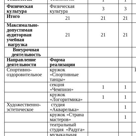
Физическая
Физическая
3
3
культура
культура
Итого
21
21
21
Максимально-
допустимая
аудиторная
21
21
21
учебная
нагрузка
Внеурочная
деятельность
Направление
Форма
деятельности
реализации
Спортивно-
кружок
оздоровительное
«Спортивные
танцы»
секция
1
1
«Чемпион»
кружок
1
1
«Логоритмика»
Художественно-
студия
1
эстетическое
«Акварелька»
кружок «Страна
1
мастеров»
театральный
студия «Радуга»
музыкальная