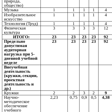
природа,
общество)
Музыка
1
1
1
1
4
Изобразительное
1
1
1
1
4
искусство
Технология (Труд)
1
1
1
1
4
Физическая
3
3
3
3
12
культура
ИТОГО:
23
23
23
23
92
Предельно
23
23
23
23
92
допустимая
аудиторная
нагрузка при 5-
дневной учебной
неделе
Внеучебная
деятельность
(кружки, секции,
проектная
деятельность и
др.)
Кружки
2
2
3
2
9
Научно-
2,23
0,75
0,9
0,5
4,38
методическое
обеспечение
учебного