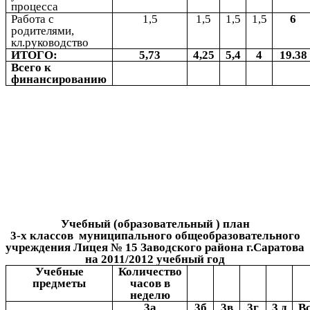
процесса
Работа с
1,5
1,5
1,5
1,5
6
родителями,
кл.руководство
ИТОГО:
5,73
4,25
5,4
4
19.38
Всего к
финансированию
Учебный (образовательный ) план
3-х классов муниципального общеобразовательного
учреждения Лицея № 15 Заводского района г.Саратова
на 2011/2012 учебный год
Учебные
Количество
предметы
часов в
неделю
3а
3б
3в
3г
3 д
В