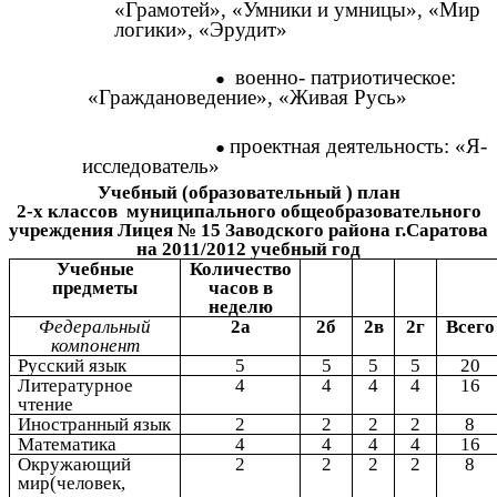
«Грамотей», «Умники и умницы», «Мир
логики», «Эрудит»
военно- патриотическое:
«Граждановедение», «Живая Русь»
проектная деятельность: «Я-
исследователь»
Учебный (образовательный ) план
2-х классов муниципального общеобразовательного
учреждения Лицея № 15 Заводского района г.Саратова
на 2011/2012 учебный год
Учебные
Количество
предметы
часов в
неделю
Федеральный
2а
2б
2в
2г
Всего
компонент
Русский язык
5
5
5
5
20
Литературное
4
4
4
4
16
чтение
Иностранный язык
2
2
2
2
8
Математика
4
4
4
4
16
Окружающий
2
2
2
2
8
мир(человек,