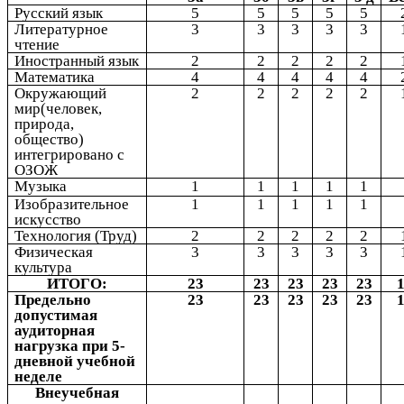
Русский язык
5
5
5
5
5
Литературное
3
3
3
3
3
чтение
Иностранный язык
2
2
2
2
2
Математика
4
4
4
4
4
Окружающий
2
2
2
2
2
мир(человек,
природа,
общество)
интегрировано с
ОЗОЖ
Музыка
1
1
1
1
1
Изобразительное
1
1
1
1
1
искусство
Технология (Труд)
2
2
2
2
2
Физическая
3
3
3
3
3
культура
ИТОГО:
23
23
23
23
23
Предельно
23
23
23
23
23
допустимая
аудиторная
нагрузка при 5-
дневной учебной
неделе
Внеучебная