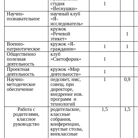
студия
1
«Веснушки»
Научно-
научный клуб
познавательное
«Я-
исследователь»
кружок
«Речевой
1
этикет»
Военно-
кружок «Я-
1
1
патриотическое
гражданин»
Общественно
клуб
полезная
«Светофорик»
1
деятельность
Проектная
кружок «Мир
1
деятельность
деятельности»
Научно-
педсовет, нмс,
1
0,9
методическое
совещ. при
обеспечение
директоре,
внедрение нов.
программ и
технологий
Работа с
родительские,
1,5
1,5
родителями,
классные
классное
собрания,
руководство
конференции,
круглые столы,
внеклассные