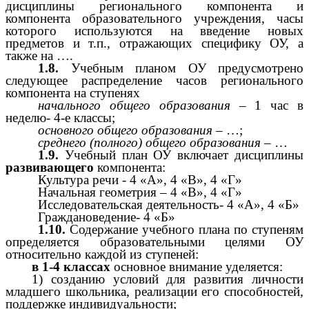
дисциплины регионального компонента и
компонента образовательного учреждения, часы
которого используются на введение новых
предметов и т.п., отражающих специфику ОУ, а
также на ….
1.8.
Учебным планом ОУ предусмотрено
следующее распределение часов регионального
компонента на ступенях
начального общего образования
– 1 час в
неделю- 4-е классы;
основного общего образования –
…;
среднего (полного) общего образования
– …
1.9.
Учебный план ОУ включает дисциплины
развивающего
компонента:
Культура речи - 4 «А», 4 «В», 4 «Г»
Начальная геометрия – 4 «В», 4 «Г»
Исследовательская деятельность- 4 «А», 4 «Б»
Граждановедение- 4 «Б»
1.10.
Содержание учебного плана по ступеням
определяется образовательными целями ОУ
относительно каждой из ступеней:
в
1-4 классах
основное внимание уделяется:
1) созданию условий для развития личности
младшего школьника, реализации его способностей,
поддержке индивидуальности;