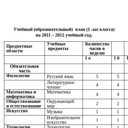
Учебный (образовательный) план (1 -ые класса)
на 2011 – 2012 учебный год.
Учебные
Количество
Предметные
предметы
часов в
области
неделю
1 а
1 б
Обязательная
часть
Филология
Русский язык
5
5
Литературное
4
4
чтение
Математика и
Математика
4
4
информатика
Обществознание
Окружающий
2
2
и естествознание
мир
Искусство
Музыка
1
1
Изобразительное
1
1
искусство
Технология
Технология
1
1