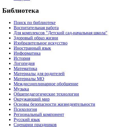
Библиотека
Поиск по библиотеке
Воспитательная работа
Для комплексов "Детский сад-начальная школа"
Здоровый образ жизни
Изобразительное искусство
Иностранный язык
Информатика
История
Логопедия
Математика
Материалы для родителей
Материалы МО
Междисциплинарное обобщение
Музыка
Общепедагогические технологии
Окружающий мир
Основы безопасности жизнедеятельности
Психология
Региональный компонент
Русский язык
Сценарии праздников