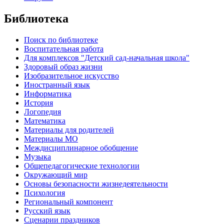
Библиотека
Поиск по библиотеке
Воспитательная работа
Для комплексов "Детский сад-начальная школа"
Здоровый образ жизни
Изобразительное искусство
Иностранный язык
Информатика
История
Логопедия
Математика
Материалы для родителей
Материалы МО
Междисциплинарное обобщение
Музыка
Общепедагогические технологии
Окружающий мир
Основы безопасности жизнедеятельности
Психология
Региональный компонент
Русский язык
Сценарии праздников