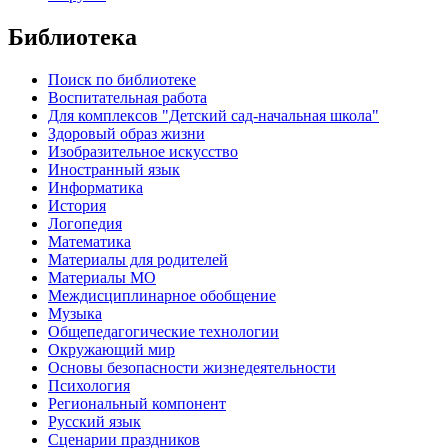
Библиотека
Поиск по библиотеке
Воспитательная работа
Для комплексов "Детский сад-начальная школа"
Здоровый образ жизни
Изобразительное искусство
Иностранный язык
Информатика
История
Логопедия
Математика
Материалы для родителей
Материалы МО
Междисциплинарное обобщение
Музыка
Общепедагогические технологии
Окружающий мир
Основы безопасности жизнедеятельности
Психология
Региональный компонент
Русский язык
Сценарии праздников