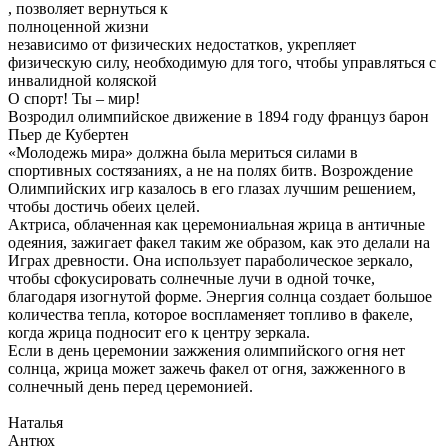
, позволяет вернуться к
полноценной жизни
независимо от физических недостатков, укрепляет
физическую силу, необходимую для того, чтобы управляться с
инвалидной коляской
О спорт! Ты – мир!
Возродил олимпийское движение в 1894 году француз барон
Пьер де Кубертен
«Молодежь мира» должна была мериться силами в
спортивных состязаниях, а не на полях битв. Возрождение
Олимпийских игр казалось в его глазах лучшим решением,
чтобы достичь обеих целей.
Актриса, облаченная как церемониальная жрица в античные
одеяния, зажигает факел таким же образом, как это делали на
Играх древности. Она использует параболическое зеркало,
чтобы сфокусировать солнечные лучи в одной точке,
благодаря изогнутой форме. Энергия солнца создает большое
количества тепла, которое воспламеняет топливо в факеле,
когда жрица подносит его к центру зеркала.
Если в день церемонии зажжения олимпийского огня нет
солнца, жрица может зажечь факел от огня, зажженного в
солнечный день перед церемонией.
Наталья
Антюх