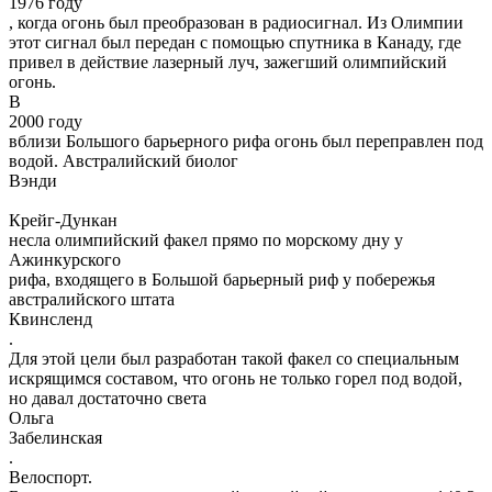
1976 году
, когда огонь был преобразован в радиосигнал. Из Олимпии
этот сигнал был передан с помощью спутника в Канаду, где
привел в действие лазерный луч, зажегший олимпийский
огонь.
В
2000 году
вблизи Большого барьерного рифа огонь был переправлен под
водой. Австралийский биолог
Вэнди
Крейг-Дункан
несла олимпийский факел прямо по морскому дну у
Ажинкурского
рифа, входящего в Большой барьерный риф у побережья
австралийского штата
Квинсленд
.
Для этой цели был разработан такой факел со специальным
искрящимся составом, что огонь не только горел под водой,
но давал достаточно света
Ольга
Забелинская
.
Велоспорт.