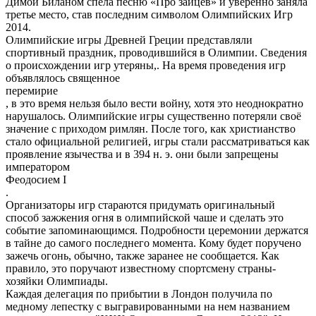
Димой Биланом спела песню «Про зайцев» и уверенно заняла
третье место, став последним символом Олимпийских Игр
2014.
Олимпийские игры Древней Греции представляли
спортивный праздник, проводившийся в Олимпии. Сведения
о происхождении игр утеряны,. На время проведения игр
объявлялось священное
перемирие
, в это время нельзя было вести войну, хотя это неоднократно
нарушалось. Олимпийские игры существенно потеряли своё
значение с приходом римлян. После того, как христианство
стало официальной религией, игры стали рассматриваться как
проявление язычества и в 394 н. э. они были запрещены
императором
Феодосием I
.
Организаторы игр стараются придумать оригинальный
способ зажжения огня в олимпийской чаше и сделать это
событие запоминающимся. Подробности церемонии держатся
в тайне до самого последнего момента. Кому будет поручено
зажечь огонь, обычно, также заранее не сообщается. Как
правило, это поручают известному спортсмену страны-
хозяйки Олимпиады.
Каждая делегация по прибытии в Лондон получила по
медному лепестку с выгравированными на нем названием