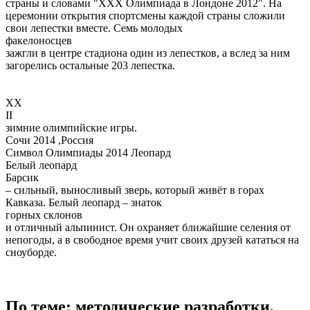
страны и словами "XXX Олимпиада в Лондоне 2012". На
церемонии открытия спортсмены каждой страны сложили
свои лепестки вместе. Семь молодых
факелоносцев
зажгли в центре стадиона один из лепестков, а вслед за ним
загорелись остальные 203 лепестка.
ХХ
II
зимние олимпийские игры.
Сочи 2014 ,Россия
Символ Олимпиады 2014 Леопард
Белый леопард
Барсик
– сильный, выносливый зверь, который живёт в горах
Кавказа. Белый леопард – знаток
горных склонов
и отличный альпинист. Он охраняет ближайшие селения от
непогоды, а в свободное время учит своих друзей кататься на
сноуборде.
По теме: методические разработки,