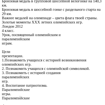
Бронзовая медаль в групповой шоссейной велогонке на 140,3
км.
Бронзовая медаль в шоссейной гонке с раздельного старта на
29 км.
Важнее медалей на олимпиаде – цвета флага твоей страны.
Золотые моменты ХХХ летних олимпийских игр.
Лондон 2012
4 класс.
Урок, посвященный олимпийским и
паралимпийским
играм.
Цели
презентации.
1.Познакомить учащихся с историей возникновения
олимпийских игр.
2. Познакомить учащихся с олимпийской символикой.
3. Познакомить с историей создания
паралимпийских
игр.
4. Воспитание патриотизма.
Паралимпийские
игры.
Паралимпи́йские