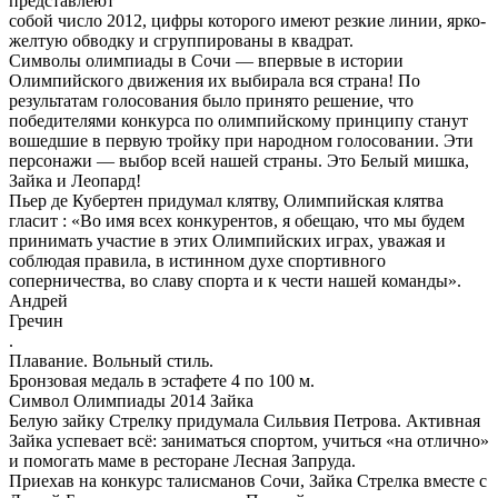
представлеют
собой число 2012, цифры которого имеют резкие линии, ярко-
желтую обводку и сгруппированы в квадрат.
Символы олимпиады в Сочи — впервые в истории
Олимпийского движения их выбирала вся страна! По
результатам голосования было принято решение, что
победителями конкурса по олимпийскому принципу станут
вошедшие в первую тройку при народном голосовании. Эти
персонажи — выбор всей нашей страны. Это Белый мишка,
Зайка и Леопард!
Пьер де Кубертен придумал клятву, Олимпийская клятва
гласит : «Во имя всех конкурентов, я обещаю, что мы будем
принимать участие в этих Олимпийских играх, уважая и
соблюдая правила, в истинном духе спортивного
соперничества, во славу спорта и к чести нашей команды».
Андрей
Гречин
.
Плавание. Вольный стиль.
Бронзовая медаль в эстафете 4 по 100 м.
Символ Олимпиады 2014 Зайка
Белую зайку Стрелку придумала Сильвия Петрова. Активная
Зайка успевает всё: заниматься спортом, учиться «на отлично»
и помогать маме в ресторане Лесная Запруда.
Приехав на конкурс талисманов Сочи, Зайка Стрелка вместе с