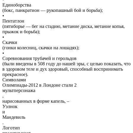
Единоборства
(бокс, панкратион — рукопашный бой и борьба);
•
Пентатлон
(пятиборье — бег на стадию, метание диска, метание копья,
прыжок и борьба);
•
Скачки
(гонки колесниц, скачки на лошадях);
•
Соревнования трубачей и герольдов
(были введены в 508 году до нашей эры, с целью показать, что
в здоровом теле и дух здоровый, способный воспринимать
прекрасное).
Cимволами
Олимпиады-2012 в Лондоне стали 2
мультперсонажа
,
нарисованных в форме капель, –
Уэлнок
и
Мандевиль
.
Логотип