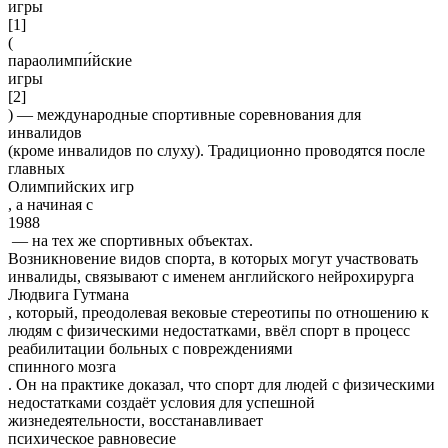
и́гры
[1]
(
параолимпи́йские
игры
[2]
) — международные спортивные соревнования для
инвалидов
(кроме инвалидов по слуху). Традиционно проводятся после
главных
Олимпийских игр
, а начиная с
1988
— на тех же спортивных объектах.
Возникновение видов спорта, в которых могут участвовать
инвалиды, связывают с именем английского нейрохирурга
Людвига Гутмана
, который, преодолевая вековые стереотипы по отношению к
людям с физическими недостатками, ввёл спорт в процесс
реабилитации больных с повреждениями
спинного мозга
. Он на практике доказал, что спорт для людей с физическими
недостатками создаёт условия для успешной
жизнедеятельности, восстанавливает
психическое равновесие