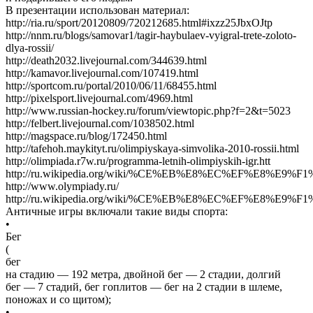
В презентации использован материал:
http://ria.ru/sport/20120809/720212685.html#ixzz25JbxOJtp
http://nnm.ru/blogs/samovar1/tagir-haybulaev-vyigral-trete-zoloto-
dlya-rossii/
http://death2032.livejournal.com/344639.html
http://kamavor.livejournal.com/107419.html
http://sportcom.ru/portal/2010/06/11/68455.html
http://pixelsport.livejournal.com/4969.html
http://www.russian-hockey.ru/forum/viewtopic.php?f=2&t=5023
http://felbert.livejournal.com/1038502.html
http://magspace.ru/blog/172450.html
http://tafehoh.maykityt.ru/olimpiyskaya-simvolika-2010-rossii.html
http://olimpiada.r7w.ru/programma-letnih-olimpiyskih-igr.htt
http://ru.wikipedia.org/wiki/%CE%EB%E8%EC%EF%E8%
http://www.olympiady.ru/
http://ru.wikipedia.org/wiki/%CE%EB%E8%EC%EF%E8%E
Античные игры включали такие виды спорта:
•
Бег
(
бег
на стадию — 192 метра, двойной бег — 2 стадии, долгий
бег — 7 стадий, бег гоплитов — бег на 2 стадии в шлеме,
поножах и со щитом);
•