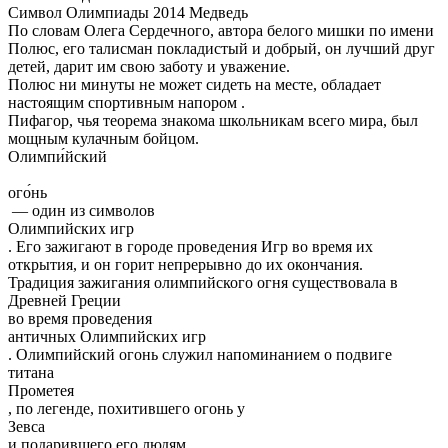
Символ Олимпиады 2014 Медведь
По словам Олега Сердечного, автора белого мишки по имени
Полюс, его талисман покладистый и добрый, он лучший друг
детей, дарит им свою заботу и уважение.
Полюс ни минуты не может сидеть на месте, обладает
настоящим спортивным напором .
Пифагор, чья теорема знакома школьникам всего мира, был
мощным кулачным бойцом.
Олимпи́йский
ого́нь
— один из символов
Олимпийских игр
. Его зажигают в городе проведения Игр во время их
открытия, и он горит непрерывно до их окончания.
Традиция зажигания олимпийского огня существовала в
Древней Греции
во время проведения
античных Олимпийских игр
. Олимпийский огонь служил напоминанием о подвиге
титана
Прометея
, по легенде, похитившего огонь у
Зевса
и подарившего его людям.