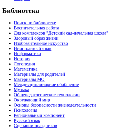
Библиотека
Поиск по библиотеке
Воспитательная работа
Для комплексов "Детский сад-начальная школа"
Здоровый образ жизни
Изобразительное искусство
Иностранный язык
Информатика
История
Логопедия
Математика
Материалы для родителей
Материалы МО
Междисциплинарное обобщение
Музыка
Общепедагогические технологии
Окружающий мир
Основы безопасности жизнедеятельности
Психология
Региональный компонент
Русский язык
Сценарии праздников