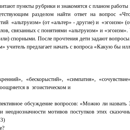
итают пункты рубрики и знакомятся с планом работы 
ветствующим разделом найти ответ на вопрос «Что
ий «альтруизм» (от «альтер» - другие) и «эгоизм» (от
в, связанных с понятиями «альтруизм» и «эгоизм». У
или) спорными. После прочтения дети задают вопросы
читель предлагает начать с вопроса «Какую бы илл
скренний», «бескорыстий», «симпатия», «сочувств
поощряется в эгоистическом и
ивное обсуждение вопросов: «Можно ли назвать Зо
и неоднозначности мотивов поступков этих сказочн
 3)
е?