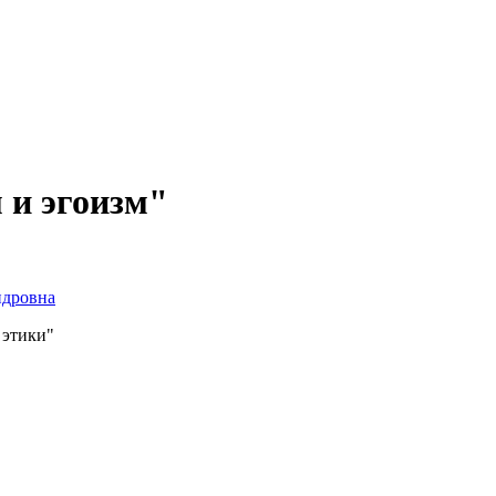
 и эгоизм"
ндровна
 этики"