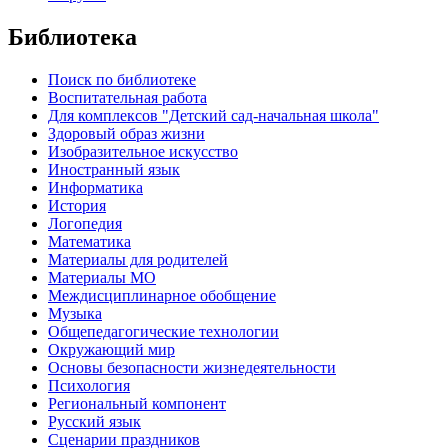
Библиотека
Поиск по библиотеке
Воспитательная работа
Для комплексов "Детский сад-начальная школа"
Здоровый образ жизни
Изобразительное искусство
Иностранный язык
Информатика
История
Логопедия
Математика
Материалы для родителей
Материалы МО
Междисциплинарное обобщение
Музыка
Общепедагогические технологии
Окружающий мир
Основы безопасности жизнедеятельности
Психология
Региональный компонент
Русский язык
Сценарии праздников