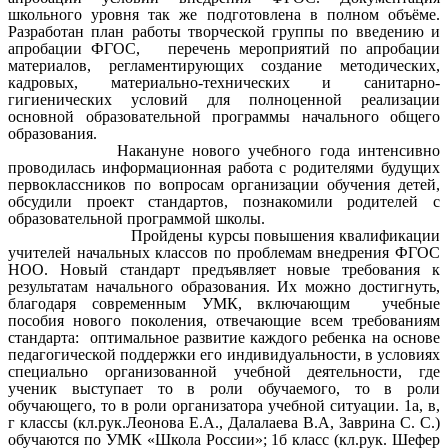
школьного уровня так же подготовлена в полном объёме.
Разработан план работы творческой группы по введению и
апробации ФГОС, перечень мероприятий по апробации
материалов, регламентирующих создание методических,
кадровых, материально-технических и санитарно-
гигиенических условий для полноценной реализации
основной образовательной программы начального общего
образования.
Накануне нового учебного года интенсивно
проводилась информационная работа с родителями будущих
первоклассников по вопросам организации обучения детей,
обсудили проект стандартов, познакомили родителей с
образовательной программой школы.
Пройдены курсы повышения квалификации
учителей начальных классов по проблемам внедрения ФГОС
НОО. Новый стандарт предъявляет новые требования к
результатам начального образования. Их можно достигнуть,
благодаря современным УМК, включающим учебные
пособия нового поколения, отвечающие всем требованиям
стандарта: оптимальное развитие каждого ребенка на основе
педагогической поддержки его индивидуальности, в условиях
специально организованной учебной деятельности, где
ученик выступает то в роли обучаемого, то в роли
обучающего, то в роли организатора учебной ситуации. 1а, в,
г классы (кл.рук.Леонова Е.А., Далалаева В.А, Заврина С. С.)
обучаются по УМК «Школа России»; 1б класс (кл.рук. Шефер