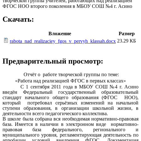
творческой группы учителей, работающих над реализацией
ФГОС НОО второго поколения в МБОУ СОШ №4 г. Асино
Скачать:
Вложение
Размер
23.29 КБ
rabota_nad_realizaciey_fgos_v_pervyh_klassah.docx
Предварительный просмотр:
Отчёт о работе творческой группы по теме:
«Работа над реализацией ФГОС в первых классах»
С 1 сентября 2011 года в МБОУ СОШ №4 г. Асино
введён Федеральный государственный образовательный
стандарт начального общего образования (ФГОС НОО),
который потребовал серьёзных изменений на начальной
ступени образования, в организации школьной жизни, в
деятельности всего педагогического коллектива.
В школе была собрана вся необходимая нормативно-правовая
база. Имеется в наличии в электронном виде нормативно-
правовая база федерального, регионального и
муниципального уровня, регламентирующая деятельность по
апробации условий внедрения ФГОС. Документация