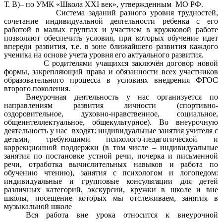
Т. В)– по УМК «Школа XXI век», утвержденным МО РФ.
Система заданий разного уровня трудностей,
сочетание индивидуальной деятельности ребенка с его
работой в малых группах и участием в кружковой работе
позволяют обеспечить условия, при которых обучение идет
впереди развития, т.е. в зоне ближайшего развития каждого
ученика на основе учета уровня его актуального развития.
С родителями учащихся заключён договор новой
формы, закрепляющий права и обязанности всех участников
образовательного процесса в условиях внедрения ФГОС
второго поколения.
Внеурочная деятельность у нас организуется по
направлениям развития личности (спортивно-
оздоровительное, духовно-нравственное, социальное,
общеинтеллектуальное, общекультурное). Во внеурочную
деятельность у нас входят: индивидуальные занятия учителя с
детьми, требующими психолого-педагогической и
коррекционной поддержки (в том числе – индивидуальные
занятия по постановке устной речи, почерка и письменной
речи, отработка вычислительных навыков и работа по
обучению чтению), занятия с психологом и логопедом:
индивидуальные и групповые консультации для детей
различных категорий, экскурсии, кружки в школе и вне
школы, посещение которых мы отслеживаем, занятия в
музыкальной школе
Вся работа вне урока относится к внеурочной