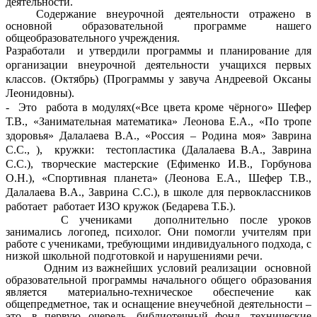
деятельности.
Содержание внеурочной деятельности отражено в
основной образовательной программе нашего
общеобразовательного учреждения.
Разработали и утвердили программы и планирование для
организации внеурочной деятельности учащихся первых
классов. (Октябрь) (Программы у завуча Андреевой Оксаны
Леонидовны).
-
Это работа в модулях(«Все цвета кроме чёрного» Шефер
Т.В., «Занимательная математика» Леонова Е.А., «По тропе
здоровья» Далалаева В.А., «Россия – Родина моя» Заврина
С.С., ), кружки: тестопластика (Далалаева В.А., Заврина
С.С.), творческие мастерские (Ефименко И.В., Горбунова
О.Н.), «Спортивная планета» (Леонова Е.А., Шефер Т.В.,
Далалаева В.А., Заврина С.С.), в школе для первоклассников
работает работает ИЗО кружок (Бедарева Т.Б.).
С учениками дополнительно после уроков
занимались логопед, психолог. Они помогли учителям при
работе с учениками, требующими индивидуального подхода, с
низкой школьной подготовкой и нарушениями речи.
Одним из важнейших условий реализации основной
образовательной программы начального общего образования
является материально-техническое обеспечение как
общепредметное, так и оснащение внеучебной деятельности –
это, в первую очередь, библиотечный фонд, технические