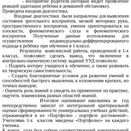
- восприятие родителя (который видит проявление
реакций адаптации ребенка в домашней обстановке).
Проведена входная диагностика.
Входные диагностики были направлены для выявления
состояния зрительного восприятия, мелкой моторики руки,
пространственного восприятия, умения ориентироваться на
плоскости, фонематического слуха и фонематического
восприятия. Полученные данные использованы для
осуществления индивидуально-дифференцированного
подхода к ребёнку при обучении в 1 классе.
Результаты комплексной работы, проведенной в 1-х
классах, позволяют сделать вывод, что включение в
контрольно-оценочную систему заданий УУД позволило:
- Поднять интерес учащихся к обучению, а также развивать
их творческую самостоятельность;
- Создать благоприятные условия для развития умений и
способностей быстрого мышления, к изложениям кратких, но
точных выводов;
- Оценить роль знаний и увидеть их применение на практике,
ощутить взаимосвязь разных областей знаний.
Итоговое оценивание школьника за год
непосредственно зависит от интегральной критериальной
оценки сформированности универсальных учебных действий,
отражающейся в их «Портфолио - портфеле достижений».
Учителями 1-х классов заведены «Портфолио» на каждого
ученика.
К концу года был собран соответствующий накопительный