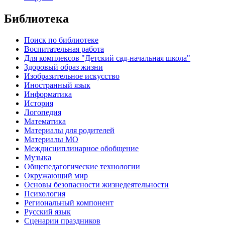
Библиотека
Поиск по библиотеке
Воспитательная работа
Для комплексов "Детский сад-начальная школа"
Здоровый образ жизни
Изобразительное искусство
Иностранный язык
Информатика
История
Логопедия
Математика
Материалы для родителей
Материалы МО
Междисциплинарное обобщение
Музыка
Общепедагогические технологии
Окружающий мир
Основы безопасности жизнедеятельности
Психология
Региональный компонент
Русский язык
Сценарии праздников