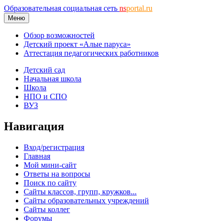
Образовательная социальная сеть
ns
portal.ru
Меню
Обзор возможностей
Детский проект «Алые паруса»
Аттестация педагогических работников
Детский сад
Начальная школа
Школа
НПО и СПО
ВУЗ
Навигация
Вход/регистрация
Главная
Мой мини-сайт
Ответы на вопросы
Поиск по сайту
Сайты классов, групп, кружков...
Сайты образовательных учреждений
Сайты коллег
Форумы