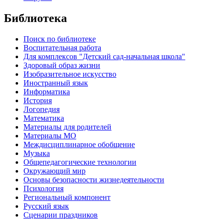
Библиотека
Поиск по библиотеке
Воспитательная работа
Для комплексов "Детский сад-начальная школа"
Здоровый образ жизни
Изобразительное искусство
Иностранный язык
Информатика
История
Логопедия
Математика
Материалы для родителей
Материалы МО
Междисциплинарное обобщение
Музыка
Общепедагогические технологии
Окружающий мир
Основы безопасности жизнедеятельности
Психология
Региональный компонент
Русский язык
Сценарии праздников