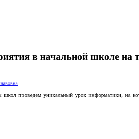
риятия в начальной школе на т
славовна
х школ проведем уникальный урок информатики, на к
.