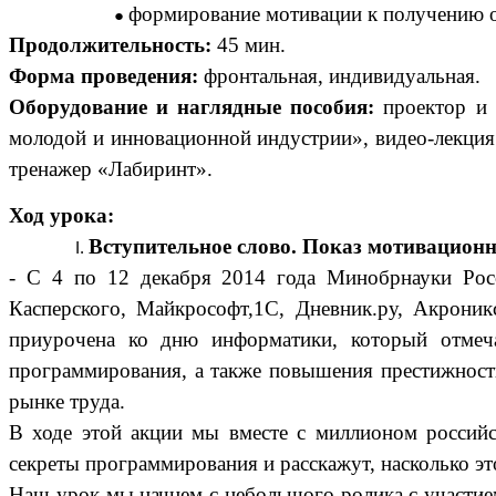
формирование мотивации к получению об
Продолжительность:
45 мин.
Форма проведения:
фронтальная, индивидуальная.
Оборудование и наглядные пособия:
проектор и 
молодой и инновационной индустрии», видео-лекция
тренажер «Лабиринт».
Ход урока:
Вступительное слово. Показ мотивационн
- С 4 по 12 декабря 2014 года Минобрнауки Рос
Касперского, Майкрософт,1С, Дневник.ру, Акрони
приурочена ко дню информатики, который отмеча
программирования, а также повышения престижност
рынке труда.
В ходе этой акции мы вместе с миллионом россий
секреты программирования и расскажут, насколько э
Наш урок мы начнем с небольшого ролика с участие