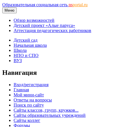
Образовательная социальная сеть
ns
portal.ru
Меню
Обзор возможностей
Детский проект «Алые паруса»
Аттестация педагогических работников
Детский сад
Начальная школа
Школа
НПО и СПО
ВУЗ
Навигация
Вход/регистрация
Главная
Мой мини-сайт
Ответы на вопросы
Поиск по сайту
Сайты классов, групп, кружков...
Сайты образовательных учреждений
Сайты коллег
Форумы