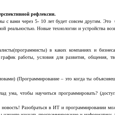
ерспективной рефлексии.
мы с вами через 5- 10 лет будет совсем другим. Это
ной реальностью. Новые технологии и устройства во
алисты(программисты) в каких компаниях и бизнес
рафик работы, условия для развития, общения, тв
ловами) (Программирование – это когда ты объясняеш
ад ума, чтобы научиться программировать? (доступ
новость! Разобраться в ИТ и программировании мож
ы начнете изучать программирование и информатику, т