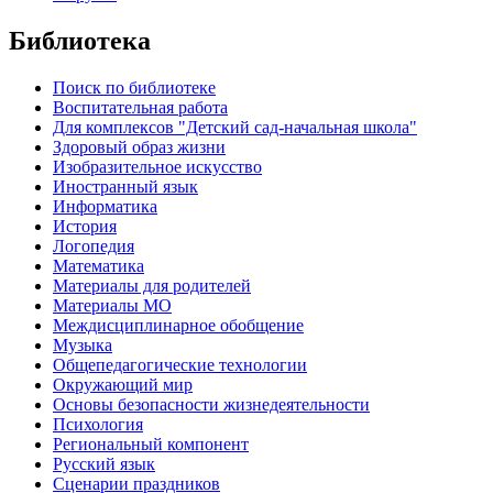
Библиотека
Поиск по библиотеке
Воспитательная работа
Для комплексов "Детский сад-начальная школа"
Здоровый образ жизни
Изобразительное искусство
Иностранный язык
Информатика
История
Логопедия
Математика
Материалы для родителей
Материалы МО
Междисциплинарное обобщение
Музыка
Общепедагогические технологии
Окружающий мир
Основы безопасности жизнедеятельности
Психология
Региональный компонент
Русский язык
Сценарии праздников