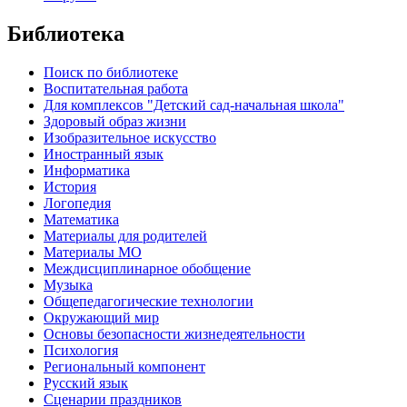
Библиотека
Поиск по библиотеке
Воспитательная работа
Для комплексов "Детский сад-начальная школа"
Здоровый образ жизни
Изобразительное искусство
Иностранный язык
Информатика
История
Логопедия
Математика
Материалы для родителей
Материалы МО
Междисциплинарное обобщение
Музыка
Общепедагогические технологии
Окружающий мир
Основы безопасности жизнедеятельности
Психология
Региональный компонент
Русский язык
Сценарии праздников