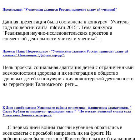
Презентация "Учителями славится Россия, приносят славу ей ученики!"
Данная презентация была составлена к конкурсу "Учитель
года по версии сайта mldv.ru-2015". Тема конкурса
"Реализация научно-исследовательских проектов в
совместгой деятельности учител и ученика"...
Проект: Наше Подмосковье - "Учениками славится Россия, приносят славу ей
ученики" Номинация "Доброе сердце".
Цель проекта: социальная адаптация детей с ограниченными
возможностями здоровья и их интеграция в общество
здоровых детей и популяризация волонтерской деятельности
на территории Талдомского реги...
К Дню освобождения Успенского района от немецко- фашистских захватчиков. "
Славе Кубани не меркнуть- традициям жить!" "По местам воинской славы села
Успенского Заочная экскурсия.
-С первых дней войны тысячи кубанцев обратились в
военкоматы с просьбой направить их на фронт. Из
добровольцев было создано 90 истребительских батальонов и