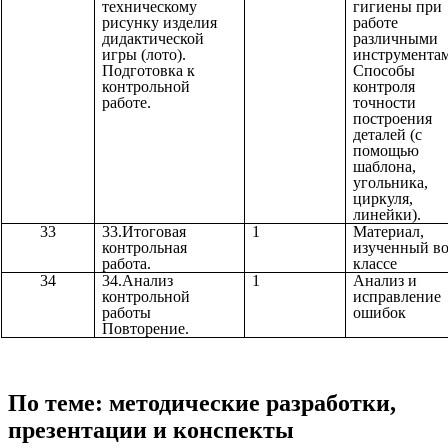
техническому
гигиены при
рисунку изделия
работе
дидактической
различными
игры (лото).
инструмента
Подготовка к
Способы
контрольной
контроля
работе.
точности
построения
деталей (с
помощью
шаблона,
угольника,
циркуля,
линейки).
33
33.Итоговая
1
Материал,
контрольная
изученный во
работа.
классе
34
34.Анализ
1
Анализ и
контрольной
исправление
работы
ошибок
Повторение.
По теме: методические разработки,
презентации и конспекты