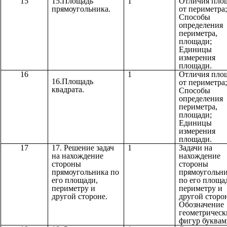
15
15.Площадь
1
Отличия пло
прямоугольника.
от периметра;
Способы
определения
периметра,
площади;
Единицы
измерения
площади.
16
1
Отличия пло
16.Площадь
от периметра;
квадрата.
Способы
определения
периметра,
площади;
Единицы
измерения
площади.
17
17. Решение задач
1
Задачи на
на нахождение
нахождение
стороны
стороны
прямоугольника по
прямоугольн
его площади,
по его площа
периметру и
периметру и
другой стороне.
другой сторо
Обозначение
геометрическ
фигур буквам