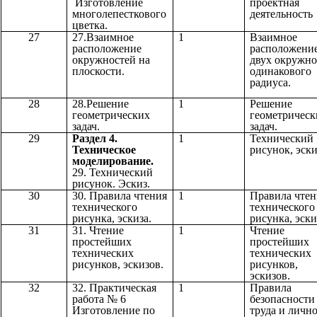
Изготовление
проектная
многолепесткового
деятельность
цветка.
27
27.Взаимное
1
Взаимное
расположение
расположени
окружностей на
двух окружно
плоскости.
одинакового
радиуса.
28
28.Решение
1
Решение
геометрических
геометрическ
задач.
задач.
29
Раздел 4.
1
Технический
Техническое
рисунок, эски
моделирование.
29. Технический
рисунок. Эскиз.
30
30. Правила чтения
1
Правила чтен
технического
технического
рисунка, эскиза.
рисунка, эски
31
31. Чтение
1
Чтение
простейших
простейших
технических
технических
рисунков, эскизов.
рисунков,
эскизов.
32
32. Практическая
1
Правила
работа № 6
безопасности
Изготовление по
труда и личн