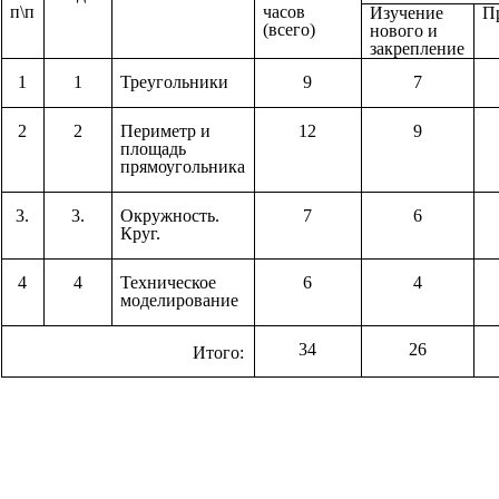
п\п
часов
Изучение
П
(всего)
нового и
закрепление
1
1
Треугольники
9
7
2
2
Периметр и
12
9
площадь
прямоугольника
3.
3.
Окружность.
7
6
Круг.
4
4
Техническое
6
4
моделирование
34
26
Итого: