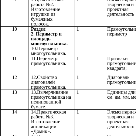
работа №2.
творческая и
Изготовление
проектная
игрушки из
деятельность
бумажных
полосок.
10
Раздел
1
Прямоугольн
2.
Периметр и
периметр
площадь
многоугольника.
10.Периметр
многоугольника.
11
11.Периметр
1
Признаки
прямоугольника.
прямоугольни
квадрата;
12
12.Свойство
1
Диагональ
диагоналей
прямоугольн
прямоугольника.
13
13.Вычерчивание
1
Единицы дл
прямоугольника на
см, дм, мм, ме
нелинованной
бумаге.
14
14.Практическая
1
Элементарна
работа №3.
творческая и
Изготовление
проектная
аппликации
деятельность
«Домик».