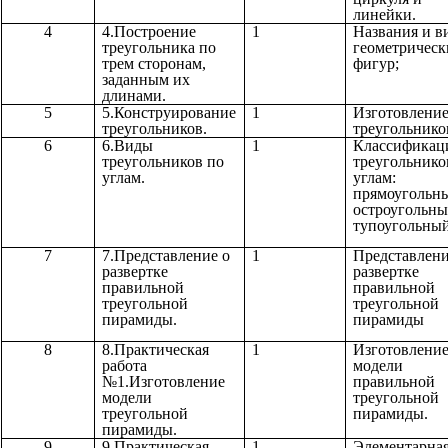
линейки.
4
4.Построение
1
Названия и в
треугольника по
геометрическ
трем сторонам,
фигур;
заданным их
длинами.
5
5.Конструирование
1
Изготовлени
треугольников.
треугольнико
6
6.Виды
1
Классификац
треугольников по
треугольнико
углам.
углам:
прямоугольн
остроугольны
тупоугольный
7
7.Представление о
1
Представлени
развертке
развертке
правильной
правильной
треугольной
треугольной
пирамиды.
пирамиды
8
8.Практическая
1
Изготовлени
работа
модели
№1.Изготовление
правильной
модели
треугольной
треугольной
пирамиды.
пирамиды.
9
9.Практическая
1
Элементарна