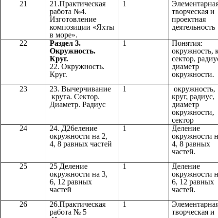
21
21.Практическая
1
Элементарна
работа №4.
творческая и
Изготовление
проектная
композиции «Яхты
деятельность
в море».
22
Раздел 3.
1
Понятия:
Окружность.
окружность, к
Круг.
сектор, радиу
22. Окружность.
диаметр
Круг.
окружности.
23
23. Вычерчивание
1
окружность,
круга. Сектор.
круг, радиус,
Диаметр. Радиус
диаметр
окружности,
сектор
24
24. Д26еление
1
Деление
окружности на 2,
окружности н
4, 8 равных частей
4, 8 равных
частей.
25
25 Деление
1
Деление
окружности на 3,
окружности н
6, 12 равных
6, 12 равных
частей
частей.
26
26.Практическая
1
Элементарна
работа № 5
творческая и