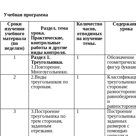
Учебная программа
Сроки
Количество
Содержан
Раздел, тема
изучения
часов,
урока
урока.
учебного
отводимых
Практические,
материала
на изучение
контрольные
(по
темы.
работы и другие
неделям)
виды контроля.
1
Раздел 1.
1
Обозначение
Треугольники.
геометрическ
1.Повторение.
фигур буквам
Многоугольники.
2
2.Виды
1
Классификац
треугольников по
треугольнико
сторонам.
сторонам:
разносторонн
равнобедрен
и
равносторонн
3
3.Построение
1
Построение
треугольника по
треугольника
трем сторонам,
заданных
заданным
размеров с
отрезками.
помощью
циркуля и