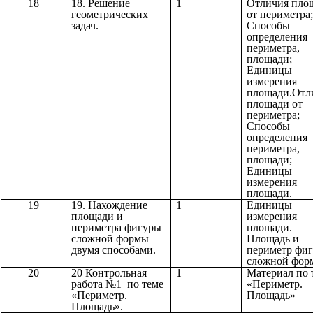
18
18. Решение
1
Отличия пло
геометрических
от периметра;
задач.
Способы
определения
периметра,
площади;
Единицы
измерения
площади.Отл
площади от
периметра;
Способы
определения
периметра,
площади;
Единицы
измерения
площади.
19
19. Нахождение
1
Единицы
площади и
измерения
периметра фигуры
площади.
сложной формы
Площадь и
двумя способами.
периметр фи
сложной фор
20
20 Контрольная
1
Материал по 
работа №1 по теме
«Периметр.
«Периметр.
Площадь»
Площадь».