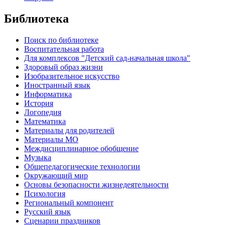
Библиотека
Поиск по библиотеке
Воспитательная работа
Для комплексов "Детский сад-начальная школа"
Здоровый образ жизни
Изобразительное искусство
Иностранный язык
Информатика
История
Логопедия
Математика
Материалы для родителей
Материалы МО
Междисциплинарное обобщение
Музыка
Общепедагогические технологии
Окружающий мир
Основы безопасности жизнедеятельности
Психология
Региональный компонент
Русский язык
Сценарии праздников