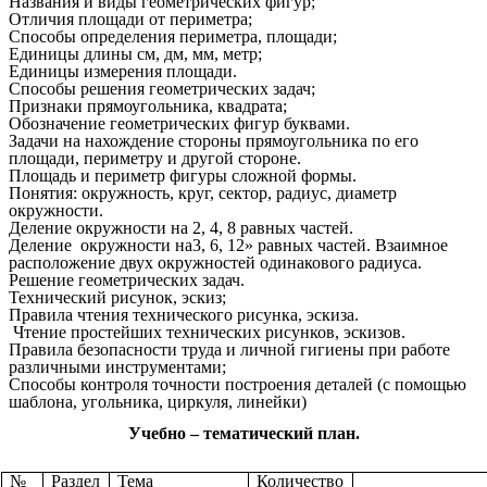
Названия и виды геометрических фигур;
Отличия площади от периметра;
Способы определения периметра, площади;
Единицы длины см, дм, мм, метр;
Единицы измерения площади.
Способы решения геометрических задач;
Признаки прямоугольника, квадрата;
Обозначение геометрических фигур буквами.
Задачи на нахождение стороны прямоугольника по его
площади, периметру и другой стороне.
Площадь и периметр фигуры сложной формы.
Понятия: окружность, круг, сектор, радиус, диаметр
окружности.
Деление окружности на 2, 4, 8 равных частей.
Деление окружности на3, 6, 12» равных частей. Взаимное
расположение двух окружностей одинакового радиуса.
Решение геометрических задач.
Технический рисунок, эскиз;
Правила чтения технического рисунка, эскиза.
Чтение простейших технических рисунков, эскизов.
Правила безопасности труда и личной гигиены при работе
различными инструментами;
Способы контроля точности построения деталей (с помощью
шаблона, угольника, циркуля, линейки)
Учебно – тематический план.
№
Раздел
Тема
Количество