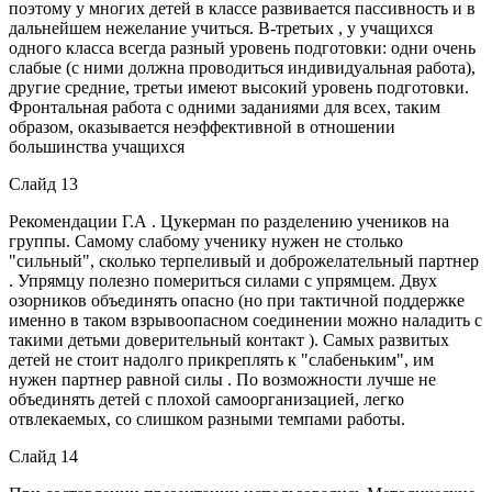
поэтому у многих детей в классе развивается пассивность и в
дальнейшем нежелание учиться. В-третьих , у учащихся
одного класса всегда разный уровень подготовки: одни очень
слабые (с ними должна проводиться индивидуальная работа),
другие средние, третьи имеют высокий уровень подготовки.
Фронтальная работа с одними заданиями для всех, таким
образом, оказывается неэффективной в отношении
большинства учащихся
Слайд 13
Рекомендации Г.А . Цукерман по разделению учеников на
группы. Самому слабому ученику нужен не столько
"сильный", сколько терпеливый и доброжелательный партнер
. Упрямцу полезно помериться силами с упрямцем. Двух
озорников объединять опасно (но при тактичной поддержке
именно в таком взрывоопасном соединении можно наладить с
такими детьми доверительный контакт ). Самых развитых
детей не стоит надолго прикреплять к "слабеньким", им
нужен партнер равной силы . По возможности лучше не
объединять детей с плохой самоорганизацией, легко
отвлекаемых, со слишком разными темпами работы.
Слайд 14