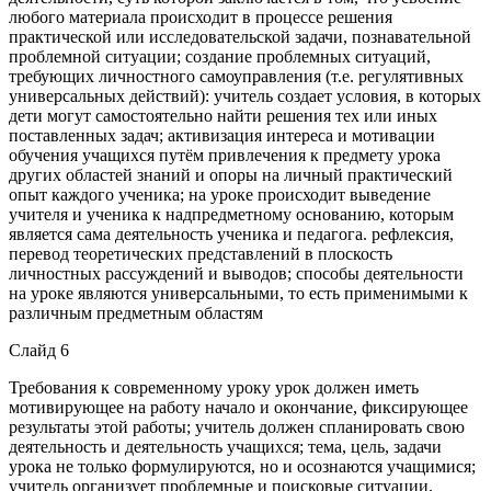
любого материала происходит в процессе решения
практической или исследовательской задачи, познавательной
проблемной ситуации; создание проблемных ситуаций,
требующих личностного самоуправления (т.е. регулятивных
универсальных действий): учитель создает условия, в которых
дети могут самостоятельно найти решения тех или иных
поставленных задач; активизация интереса и мотивации
обучения учащихся путём привлечения к предмету урока
других областей знаний и опоры на личный практический
опыт каждого ученика; на уроке происходит выведение
учителя и ученика к надпредметному основанию, которым
является сама деятельность ученика и педагога. рефлексия,
перевод теоретических представлений в плоскость
личностных рассуждений и выводов; способы деятельности
на уроке являются универсальными, то есть применимыми к
различным предметным областям
Слайд 6
Требования к современному уроку урок должен иметь
мотивирующее на работу начало и окончание, фиксирующее
результаты этой работы; учитель должен спланировать свою
деятельность и деятельность учащихся; тема, цель, задачи
урока не только формулируются, но и осознаются учащимися;
учитель организует проблемные и поисковые ситуации,