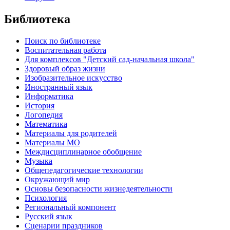
Библиотека
Поиск по библиотеке
Воспитательная работа
Для комплексов "Детский сад-начальная школа"
Здоровый образ жизни
Изобразительное искусство
Иностранный язык
Информатика
История
Логопедия
Математика
Материалы для родителей
Материалы МО
Междисциплинарное обобщение
Музыка
Общепедагогические технологии
Окружающий мир
Основы безопасности жизнедеятельности
Психология
Региональный компонент
Русский язык
Сценарии праздников