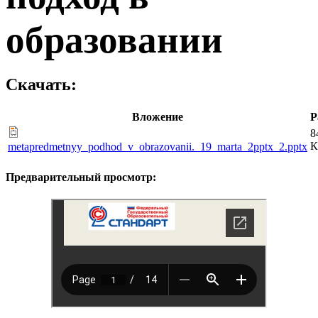
образовании
Скачать:
Вложение
Р
8
К
metapredmetnyy_podhod_v_obrazovanii._19_marta_2pptx_2.pptx
Предварительный просмотр: