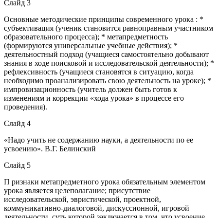
Слайд 3
Основные методические принципы современного урока : *
субъективация (ученик становится равноправным участником
образовательного процесса); * метапредметность
(формируются универсальные учебные действия); *
деятельностный подход (учащиеся самостоятельно добывают
знания в ходе поисковой и исследовательской деятельности); *
рефлексивность (учащиеся становятся в ситуацию, когда
необходимо проанализировать свою деятельность на уроке); *
импровизационность (учитель должен быть готов к
изменениям и коррекции «хода урока» в процессе его
проведения).
Слайд 4
«Надо учить не содержанию науки, а деятельности по ее
усвоению». В.Г. Белинский
Слайд 5
П ризнаки метапредметного урока обязательным элементом
урока является целеполагание; присутствие
исследовательской, эвристической, проектной,
коммуникативно-диалоговой, дискуссионной, игровой
деятельности, суть которой заключается в том, что усвоение