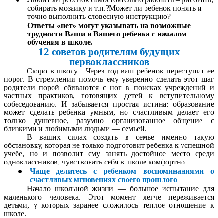
собирать мозаику и т.п.?Может ли ребенок понять и
точно выполнить словесную инструкцию?
Ответы «нет» могут указывать на возможные
трудности Ваши и Вашего ребенка с началом
обучения в школе.
12 советов родителям будущих
первоклассников
Скоро в школу... Через год ваш ребенок переступит ее
порог. В стремлении помочь ему уверенно сделать этот шаг
родители порой сбиваются с ног в поисках учреждений и
частных практиков, готовящих детей к вступительному
собеседованию. И забывается простая истина: образование
может сделать ребенка умным, но счастливым делает его
только душевное, разумно организованное общение с
близкими и любимыми людьми — семьей.
В ваших силах создать в семье именно такую
обстановку, которая не только подготовит ребенка к успешной
учебе, но и позволит ему занять достойное место среди
одноклассников, чувствовать себя в школе комфортно.
Чаще делитесь с ребенком воспоминаниями о
счастливых мгновениях своего прошлого
Начало школьной жизни — большое испытание для
маленького человека. Этот момент легче переживается
детьми, у которых заранее сложилось теплое отношение к
школе.