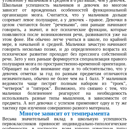
утомление у мальчиков в среднем в 6 раз выше, чем у девочек.
Школьная успешность мальчиков и девочек во многом
зависит от врожденных особенностей функциональной
организации мозга. Считается, что у мальчиков дольше
созревает левое полушарие, а у девочек - правое. Девочки в
целом считаются более "речевыми", они раньше начинают
говорить, а значит, и все психические функции, которые
появляются после возникновения речи, развиваются уже на
этом фоне. Им обычно легче учиться в школе, по крайней
мере, в начальной и средней. Мальчики зачастую начинают
говорить несколько позже, и до определенного возраста их
психическое развитие проходит без прессинга собственной
речи. Зато у них раньше формируется специализация правого
полушария мозга по пространственно-временной ориентации.
Обращает на себя внимание еще и то обстоятельство, что у
девочек отметки за год по разным предметам отличаются
незначительно, обычно не более чем на 1 балл. У мальчиков
ведомости чаще пестрят полным набором из "троек",
"четверок" и "пятерок". Возможно, это связано с тем, что
мальчики болезненнее реагируют на необходимость
использовать разные типы мышления, в зависимости от
предмета. А вот девочки с успехом применяют одну и ту же
тактику при изучении совершенно разного материала.
Многое зависит от темперамента
Весьма значительный вклад в школьную успешность
первоклассников привносят индивидуально-типологические
особенности, в частности, всем хорошо известные типы