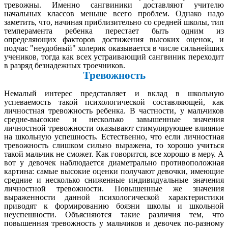
тревожны. Именно сангвиники доставляют учителю
начальных классов меньше всего проблем. Однако надо
заметить, что, начиная приблизительно со средней школы, тип
темперамента ребенка перестает быть одним из
определяющих факторов достижения высоких оценок, и
подчас "неудобный" холерик оказывается в числе сильнейших
учеников, тогда как всех устраивающий сангвиник переходит
в разряд безнадежных троечников.
Тревожность
Немалый интерес представляет и вклад в школьную
успеваемость такой психологической составляющей, как
личностная тревожность ребенка. В частности, у мальчиков
средне-высокие и несколько завышенные значения
личностной тревожности оказывают стимулирующее влияние
на школьную успешность. Естественно, что если личностная
тревожность слишком сильно выражена, то хорошо учиться
такой мальчик не сможет. Как говорится, все хорошо в меру. А
вот у девочек наблюдается диаметрально противоположная
картина: самые высокие оценки получают девочки, имеющие
средние и несколько сниженные индивидуальные значения
личностной тревожности. Повышенные же значения
выраженности данной психологической характеристики
приводят к формированию боязни школы и школьной
неуспешности. Объясняются такие различия тем, что
повышенная тревожность у мальчиков и девочек по-разному