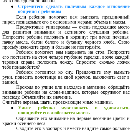
их в повседневной жизни.
Стремитесь сделать полезным каждое мгновение
общения с ребенком
Если ребенок помогает вам выпекать праздничный
пирог, познакомьте его с основными мерами объема и массы.
Продуктовые универсамы — очень подходящее место
для развития внимания и активного слушания ребенка.
Попросите ребенка положить в корзину: три пачки печенья,
пачку масла, батон белого и буханку черного хлеба. Свою
просьбу изложите сразу и больше не повторяйте.
Ребенок помогает вам накрывать на стол. Попросите
его поставить на стол четыре глубокие тарелки, возле каждой
тарелки справа положить ложку. Спросите: сколько ложек
тебе понадобится?
Ребенок готовится ко сну. Предложите ему вымыть
руки, повесить полотенце на свой крючок, выключить свет в
ванной.
Проходя по улице или находясь в магазине, обращайте
внимание ребенка на слова-надписи, которые окружают нас
повсюду. Объясняйте их значение.
Считайте деревья, шаги, проезжающие мимо машины.
Учите ребенка чувствовать и удивляться,
поощряйте его любознательность
Обращайте его внимание на первые весенние цветы и
краски осеннего леса.
Сводите его в зоопарк и вместе найдите самое большое