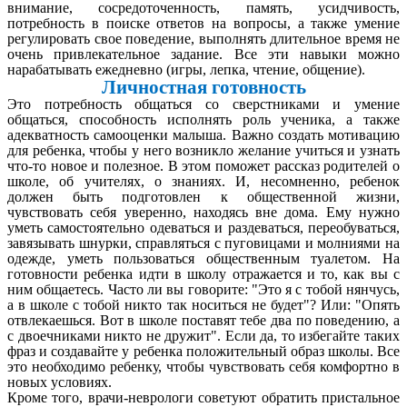
внимание, сосредоточенность, память, усидчивость,
потребность в поиске ответов на вопросы, а также умение
регулировать свое поведение, выполнять длительное время не
очень привлекательное задание. Все эти навыки можно
нарабатывать ежедневно (игры, лепка, чтение, общение).
Личностная готовность
Это потребность общаться со сверстниками и умение
общаться, способность исполнять роль ученика, а также
адекватность самооценки малыша. Важно создать мотивацию
для ребенка, чтобы у него возникло желание учиться и узнать
что-то новое и полезное. В этом поможет рассказ родителей о
школе, об учителях, о знаниях. И, несомненно, ребенок
должен быть подготовлен к общественной жизни,
чувствовать себя уверенно, находясь вне дома. Ему нужно
уметь самостоятельно одеваться и раздеваться, переобуваться,
завязывать шнурки, справляться с пуговицами и молниями на
одежде, уметь пользоваться общественным туалетом. На
готовности ребенка идти в школу отражается и то, как вы с
ним общаетесь. Часто ли вы говорите: "Это я с тобой нянчусь,
а в школе с тобой никто так носиться не будет"? Или: "Опять
отвлекаешься. Вот в школе поставят тебе два по поведению, а
с двоечниками никто не дружит". Если да, то избегайте таких
фраз и создавайте у ребенка положительный образ школы. Все
это необходимо ребенку, чтобы чувствовать себя комфортно в
новых условиях.
Кроме того, врачи-неврологи советуют обратить пристальное