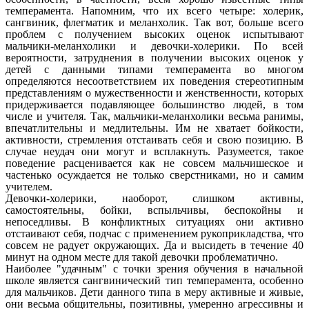
темперамента. Напомним, что их всего четыре: холерик,
сангвиник, флегматик и меланхолик. Так вот, больше всего
проблем с получением высоких оценок испытывают
мальчики-меланхолики и девочки-холерики. По всей
вероятности, затруднения в получении высоких оценок у
детей с данными типами темперамента во многом
определяются несоответствием их поведения стереотипным
представлениям о мужественности и женственности, которых
придерживается подавляющее большинство людей, в том
числе и учителя. Так, мальчики-меланхолики весьма ранимы,
впечатлительны и медлительны. Им не хватает бойкости,
активности, стремления отстаивать себя и свою позицию. В
случае неудач они могут и всплакнуть. Разумеется, такое
поведение расценивается как не совсем мальчишеское и
частенько осуждается не только сверстниками, но и самим
учителем.
Девочки-холерики, наоборот, слишком активны,
самостоятельны, бойки, вспыльчивы, беспокойны и
непоседливы. В конфликтных ситуациях они активно
отстаивают себя, подчас с применением рукоприкладства, что
совсем не радует окружающих. Да и высидеть в течение 40
минут на одном месте для такой девочки проблематично.
Наиболее "удачным" с точки зрения обучения в начальной
школе является сангвинический тип темперамента, особенно
для мальчиков. Дети данного типа в меру активные и живые,
они весьма общительны, позитивны, умеренно агрессивны и