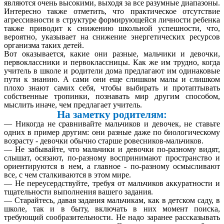
являются очень высокими, выходя за все разумные диапазоны.
Интересно также отметить, что практическое отсутствие
агрессивности в структуре формирующейся личности ребенка
также приводит к снижению школьной успешности, что,
вероятно, указывает на снижение энергетических ресурсов
организма таких детей.
Вот оказывается, какие они разные, мальчики и девочки,
первоклассники и первоклассницы. Как же им трудно, когда
учитель в школе и родители дома предлагают им одинаковые
пути к знанию. А сами они еще слишком малы и слишком
плохо знают самих себя, чтобы выбирать и протаптывать
собственные тропинки, познавать мир другим способом,
мыслить иначе, чем предлагает учитель.
На заметку родителям:
— Никогда не сравнивайте мальчиков и девочек, не ставьте
одних в пример другим: они разные даже по биологическому
возрасту - девочки обычно старше ровесников-мальчиков.
— Не забывайте, что мальчики и девочки по-разному видят,
слышат, осязают, по-разному воспринимают пространство и
ориентируются в нем, а главное - по-разному осмысливают
все, с чем сталкиваются в этом мире.
— Не переусердствуйте, требуя от мальчиков аккуратности и
тщательности выполнения вашего задания.
— Старайтесь, давая задания мальчикам, как в детском саду, в
школе, так и в быту, включать в них момент поиска,
требующий сообразительности. Не надо заранее рассказывать