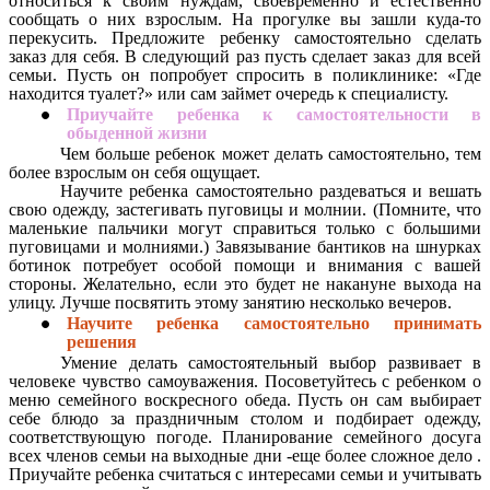
относиться к своим нуждам, своевременно и естественно
сообщать о них взрослым. На прогулке вы зашли куда-то
перекусить. Предложите ребенку самостоятельно сделать
заказ для себя. В следующий раз пусть сделает заказ для всей
семьи. Пусть он попробует спросить в поликлинике: «Где
находится туалет?» или сам займет очередь к специалисту.
Приучайте ребенка к самостоятельности в
обыденной жизни
Чем больше ребенок может делать самостоятельно, тем
более взрослым он себя ощущает.
Научите ребенка самостоятельно раздеваться и вешать
свою одежду, застегивать пуговицы и молнии. (Помните, что
маленькие пальчики могут справиться только с большими
пуговицами и молниями.) Завязывание бантиков на шнурках
ботинок потребует особой помощи и внимания с вашей
стороны. Желательно, если это будет не накануне выхода на
улицу. Лучше посвятить этому занятию несколько вечеров.
Научите ребенка самостоятельно принимать
решения
Умение делать самостоятельный выбор развивает в
человеке чувство самоуважения. Посоветуйтесь с ребенком о
меню семейного воскресного обеда. Пусть он сам выбирает
себе блюдо за праздничным столом и подбирает одежду,
соответствующую погоде. Планирование семейного досуга
всех членов семьи на выходные дни -еще более сложное дело .
Приучайте ребенка считаться с интересами семьи и учитывать