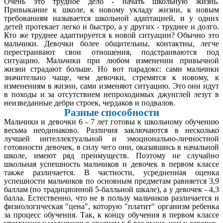
Очень это трудное дело - начать школьную жизнь.
Привыкание к школе, к новому укладу жизни, к новым
требованиям называется школьной адаптацией, и у одних
детей протекает легко и быстро, а у других - труднее и долго.
Кто же труднее адаптируется к новой ситуации? Обычно это
мальчики. Девочки более общительны, контактны, легче
перестраивают свои отношения, подстраиваются под
ситуацию. Мальчики при любом изменении привычной
жизни страдают больше. Но вот парадокс: сами мальчики
значительно чаще, чем девочки, стремятся к новому, к
изменениям в жизни, сами изменяют ситуацию. Это они идут
в походы и за отсутствием непроходимых джунглей лезут в
неизведанные дебри строек, чердаков и подвалов.
Разные способности
Мальчики и девочки 6 - 7 лет готовы к школьному обучению
весьма неодинаково. Различия заключаются в несколько
лучшей интеллектуальной и эмоционально-личностной
готовности девочек, в силу чего они, оказавшись в начальной
школе, имеют ряд преимуществ. Поэтому не случайно
школьная успешность мальчиков и девочек в первом классе
также различается. В частности, усредненная оценка
успешности мальчиков по основным предметам равняется 3,9
баллам (по традиционной 5-балльной шкале), а у девочек - 4,3
балла. Естественно, что не в пользу мальчиков различается и
физиологическая "цена", которую "платит" организм ребенка
за процесс обучения. Так, к концу обучения в первом классе