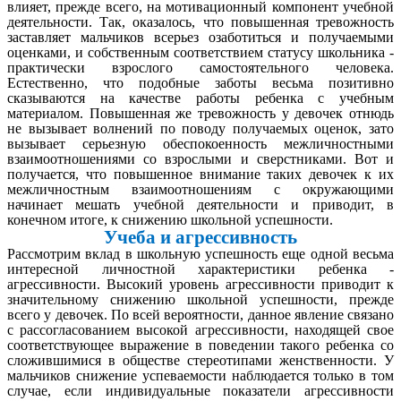
влияет, прежде всего, на мотивационный компонент учебной
деятельности. Так, оказалось, что повышенная тревожность
заставляет мальчиков всерьез озаботиться и получаемыми
оценками, и собственным соответствием статусу школьника -
практически взрослого самостоятельного человека.
Естественно, что подобные заботы весьма позитивно
сказываются на качестве работы ребенка с учебным
материалом. Повышенная же тревожность у девочек отнюдь
не вызывает волнений по поводу получаемых оценок, зато
вызывает серьезную обеспокоенность межличностными
взаимоотношениями со взрослыми и сверстниками. Вот и
получается, что повышенное внимание таких девочек к их
межличностным взаимоотношениям с окружающими
начинает мешать учебной деятельности и приводит, в
конечном итоге, к снижению школьной успешности.
Учеба и агрессивность
Рассмотрим вклад в школьную успешность еще одной весьма
интересной личностной характеристики ребенка -
агрессивности. Высокий уровень агрессивности приводит к
значительному снижению школьной успешности, прежде
всего у девочек. По всей вероятности, данное явление связано
с рассогласованием высокой агрессивности, находящей свое
соответствующее выражение в поведении такого ребенка со
сложившимися в обществе стереотипами женственности. У
мальчиков снижение успеваемости наблюдается только в том
случае, если индивидуальные показатели агрессивности