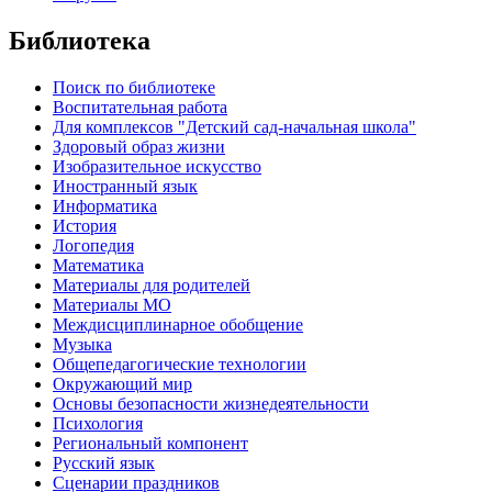
Библиотека
Поиск по библиотеке
Воспитательная работа
Для комплексов "Детский сад-начальная школа"
Здоровый образ жизни
Изобразительное искусство
Иностранный язык
Информатика
История
Логопедия
Математика
Материалы для родителей
Материалы МО
Междисциплинарное обобщение
Музыка
Общепедагогические технологии
Окружающий мир
Основы безопасности жизнедеятельности
Психология
Региональный компонент
Русский язык
Сценарии праздников