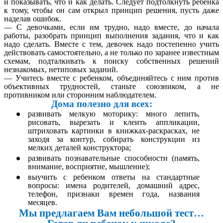
и показывать, что и как делать. Следует подтолкнуть ребенка
к тому, чтобы он сам открыл принцип решения, пусть даже
наделав ошибок.
— С девочками, если им трудно, надо вместе, до начала
работы, разобрать принцип выполнения задания, что и как
надо сделать. Вместе с тем, девочек надо постепенно учить
действовать самостоятельно, а не только по заранее известным
схемам, подталкивать к поиску собственных решений
незнакомых, нетиповых заданий.
— Учитесь вместе с ребенком, объединяйтесь с ним против
объективных трудностей, станьте союзником, а не
противником или сторонним наблюдателем.
Дома полезно для всех:
развивать мелкую моторику: много лепить,
рисовать, вырезать и клеить аппликации,
штриховать картинки в книжках-раскрасках, не
заходя за контур, собирать конструкции из
мелких деталей конструктора;
развивать познавательные способности (память,
внимание, восприятие, мышление);
выучить с ребенком ответы на стандартные
вопросы: имена родителей, домашний адрес,
телефон, признаки времен года, названия
месяцев.
Мы предлагаем Вам небольшой тест…