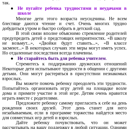
так.
Не пугайте ребенка трудностями и неудачами в
школе
Многие дети этого возраста неусидчивы. Не всем
блестяще даются чтение и счет. Очень многих трудно
добудиться утром и быстро собрать в детский сад.
В этой связи вполне объяснимо стремление родителей
предупредить детей о предстоящих неприятностях. «В школу
не возьмут...», «Двойки будут ставить...», «В классе
засмеют...» В некоторых случаях эти меры могут иметь успех.
Но отдаленные последствия всегда плачевны.
Не старайтесь быть для ребенка учителем
.
Стремитесь к поддержанию дружеских отношений
Некоторые дети испытывают трудности в общении с другими
детьми. Они могут растеряться в присутствии незнакомых
взрослых.
Вы можете помочь ребенку преодолеть эти трудности.
Попытайтесь организовать игру детей на площадке возле
дома и примите участие в этой игре. Детям очень нравится
играть вместе с родителями.
Предложите ребенку самому пригласить к себе на день
рождения своих друзей. Этот день станет для него
незабываемым, если в программе торжества найдется место
для совместных игр детей и взрослых.
Дайте ребенку почувствовать, что он может
рассчитывать на вашу поддержку в любой ситуации. Одними