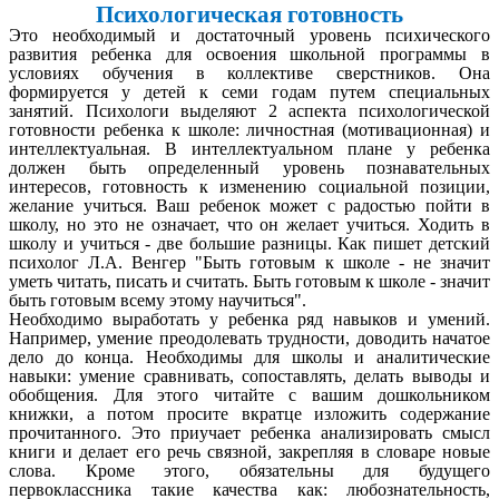
Психологическая готовность
Это необходимый и достаточный уровень психического
развития ребенка для освоения школьной программы в
условиях обучения в коллективе сверстников. Она
формируется у детей к семи годам путем специальных
занятий. Психологи выделяют 2 аспекта психологической
готовности ребенка к школе: личностная (мотивационная) и
интеллектуальная. В интеллектуальном плане у ребенка
должен быть определенный уровень познавательных
интересов, готовность к изменению социальной позиции,
желание учиться. Ваш ребенок может с радостью пойти в
школу, но это не означает, что он желает учиться. Ходить в
школу и учиться - две большие разницы. Как пишет детский
психолог Л.А. Венгер "Быть готовым к школе - не значит
уметь читать, писать и считать. Быть готовым к школе - значит
быть готовым всему этому научиться".
Необходимо выработать у ребенка ряд навыков и умений.
Например, умение преодолевать трудности, доводить начатое
дело до конца. Необходимы для школы и аналитические
навыки: умение сравнивать, сопоставлять, делать выводы и
обобщения. Для этого читайте с вашим дошкольником
книжки, а потом просите вкратце изложить содержание
прочитанного. Это приучает ребенка анализировать смысл
книги и делает его речь связной, закрепляя в словаре новые
слова. Кроме этого, обязательны для будущего
первоклассника такие качества как: любознательность,