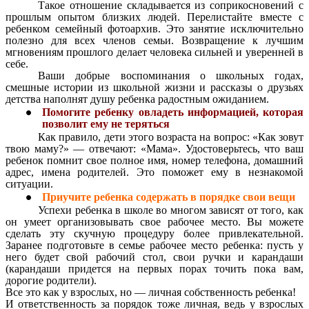
Такое отношение складывается из соприкосновений с
прошлым опытом близких людей. Перелистайте вместе с
ребенком семейный фотоархив. Это занятие исключительно
полезно для всех членов семьи. Возвращение к лучшим
мгновениям прошлого делает человека сильней и уверенней в
себе.
Ваши добрые воспоминания о школьных годах,
смешные истории из школьной жизни и рассказы о друзьях
детства наполнят душу ребенка радостным ожиданием.
Помогите ребенку овладеть информацией, которая
позволит ему не теряться
Как правило, дети этого возраста на вопрос: «Как зовут
твою маму?» — отвечают: «Мама». Удостоверьтесь, что ваш
ребенок помнит свое полное имя, номер телефона, домашний
адрес, имена родителей. Это поможет ему в незнакомой
ситуации.
Приучите ребенка содержать в порядке свои вещи
Успехи ребенка в школе во многом зависят от того, как
он умеет организовывать свое рабочее место. Вы можете
сделать эту скучную процедуру более привлекательной.
Заранее подготовьте в семье рабочее место ребенка: пусть у
него будет свой рабочий стол, свои ручки и карандаши
(карандаши придется на первых порах точить пока вам,
дорогие родители).
Все это как у взрослых, но — личная собственность ребенка!
И ответственность за порядок тоже личная, ведь у взрослых