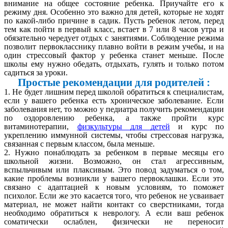
внимание на общее состояние ребенка. Приучайте его к
режиму дня. Особенно это важно для детей, которые не ходят
по какой-либо причине в садик. Пусть ребенок летом, перед
тем как пойти в первый класс, встает в 7 или 8 часов утра и
обязательно чередует отдых с занятиями. Соблюдение режима
позволит первокласснику плавно войти в режим учебы, и на
один стрессовый фактор у ребенка станет меньше. После
школы ему нужно обедать, отдыхать, гулять и только потом
садиться за уроки.
Простые рекомендации для родителей :
1. Не будет лишним перед школой обратиться к специалистам,
если у вашего ребенка есть хроническое заболевание. Если
заболевания нет, то можно у педиатра получить рекомендации
по оздоровлению ребенка, а также пройти курс
витаминотерапии,
физкультуры для детей
и курс по
укреплению иммунной системы, чтобы стрессовая нагрузка,
связанная с первым классом, была меньше.
2. Нужно понаблюдать за ребенком в первые месяцы его
школьной жизни. Возможно, он стал агрессивным,
вспыльчивым или плаксивым. Это повод задуматься о том,
какие проблемы возникли у вашего первоклашки. Если это
связано с адаптацией к новым условиям, то поможет
психолог. Если же это касается того, что ребенок не усваивает
материал, не может найти контакт со сверстниками, тогда
необходимо обратиться к неврологу. А если ваш ребенок
соматически ослаблен, физически не переносит