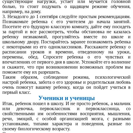
существующие нагрузки, устает или мучается головной
болью, то стоит подумать о щадящем режиме обучения,
например, на дому.
3. Незадолго до 1 сентября следуйте простым рекомендациям.
Познакомьте ребенка с его учителем до начала занятий.
Посетите его будущую классную комнату, дайте ему посидеть
за партой и все рассмотреть, чтобы обстановка не казалась
ребенку незнакомой, прогуляйтесь вместе по школе и
школьному двору. Постарайтесь заранее познакомить ребенка
с некоторыми из его одноклассников. Расскажите ребенку о
расписании уроков и времени, отведенному на уроки,
перемены, обед. Спросите ребенка о его чувствах и
впечатлениях от первого дня в школе. Успокойте его волнение
и скажите, что при возникновении возможных проблем вы
поможете ему их разрешить.
Таким образом, соблюдение режима, психологический
настрой ребенка, забота о его здоровье и родительская любовь
очень помогут вашему ребенку, когда он пойдет учиться в
первый класс.
Ученики и ученицы
Итак, ребенок пошел в школу. И не просто ребенок, а мальчик
или девочка, первоклассник и первоклассница, со
свойственными им особенностями восприятия, мышления,
речи, эмоций, с особой организацией мозга, с разными
установками, типами характера и поведения, разные по
своему биологическому возрасту.