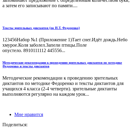
запоминают предложение с определенным количеством букв,
а затем его записывают по памяти....
Тексты зрительных диктантов (по И.Т. Федоренко)
123456Набор №1 (Приложение 1)Тает снег.Идёт дождь.Небо
хмурое.Коля заболел.Запели птицы.Поле
опустело. 8910111112 445556...
Методические рекомендации к проведению зрительных диктантов по методике
Федоренко и тексты диктантов
Методические рекомендации к проведению зрительных
диктантов по методике Федоренко и тексты диктантов для
учащихся 4 класса (2-4 четверти). зрительные диктанты
выполняются регулярно на каждом урок...
Мне нравится
Поделиться: