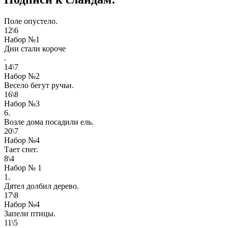
Поле опустело.
12\6
Набор №1
Дни стали короче
.
14\7
Набор №2
Весело бегут ручьи.
16\8
Набор №3
6.
Возле дома посадили ель.
20\7
Набор №4
Тает снег.
8\4
Набор № 1
1.
Дятел долбил дерево.
17\8
Набор №4
Запели птицы.
11\5