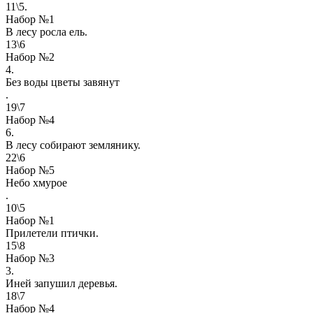
11\5.
Набор №1
В лесу росла ель.
13\6
Набор №2
4.
Без воды цветы завянут
.
19\7
Набор №4
6.
В лесу собирают землянику.
22\6
Набор №5
Небо хмурое
.
10\5
Набор №1
Прилетели птички.
15\8
Набор №3
3.
Иней запушил деревья.
18\7
Набор №4