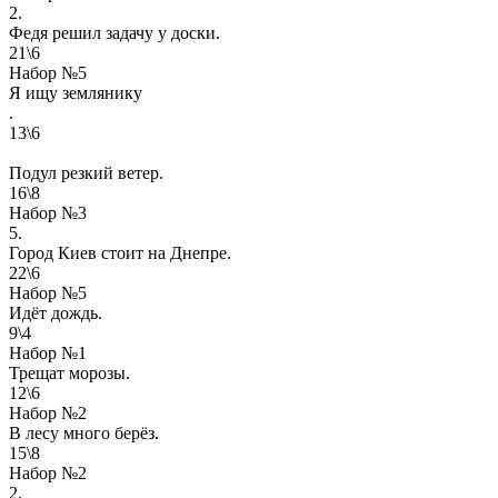
2.
Федя решил задачу у доски.
21\6
Набор №5
Я ищу землянику
.
13\6
Подул резкий ветер.
16\8
Набор №3
5.
Город Киев стоит на Днепре.
22\6
Набор №5
Идёт дождь.
9\4
Набор №1
Трещат морозы.
12\6
Набор №2
В лесу много берёз.
15\8
Набор №2
2.