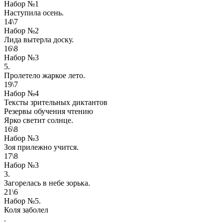
Набор №1
Наступила осень.
14\7
Набор №2
Лида вытерла доску.
16\8
Набор №3
5.
Пролетело жаркое лето.
19\7
Набор №4
Тексты зрительных диктантов
Резервы обучения чтению
Ярко светит солнце.
16\8
Набор №3
Зоя прилежно учится.
17\8
Набор №3
3.
Загорелась в небе зорька.
21\6
Набор №5.
Коля заболел
.