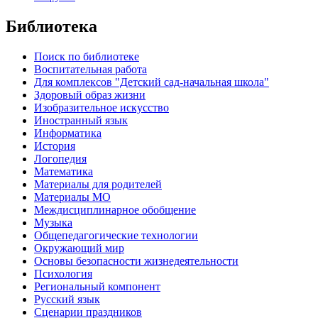
Библиотека
Поиск по библиотеке
Воспитательная работа
Для комплексов "Детский сад-начальная школа"
Здоровый образ жизни
Изобразительное искусство
Иностранный язык
Информатика
История
Логопедия
Математика
Материалы для родителей
Материалы МО
Междисциплинарное обобщение
Музыка
Общепедагогические технологии
Окружающий мир
Основы безопасности жизнедеятельности
Психология
Региональный компонент
Русский язык
Сценарии праздников