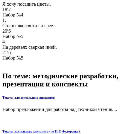
Я хочу посадить цветы.
18\7
Набор №4
1.
Солнышко светит и греет.
20\6
Набор №5
4.
На деревьях сверкал иней.
21\6
Набор №5
По теме: методические разработки,
презентации и конспекты
Тексты для зрительных диктантов
Набор предложений для работы над техникой чтения....
Тексты зрительных диктантов (по И.Т. Федоренко)