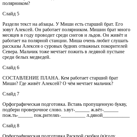
полярником?
Слайд 5
Раздели текст на абзацы. У Миши есть старший брат. Его
зовут Алексей. Он работает полярником. Мишин брат много
месяцев в году проводит среди снегов и льдов. Он живёт и
работает на полярной станции. Миша очень любит слушать
рассказы Алексея о суровых буднях отважных покорителей
Севера. Мальчик тоже мечтает пожить в ледяной пустыне
среди белых медведей.
Слайд 6
СОСТАВЛЕНИЕ ПЛАНА. Кем работает старший брат
Миши? Где живёт Алексей? О чём мечтает мальчик?
Слайд 7
Орфографическая подготовка. Вставь пропущенную букву,
подбери проверочное слово. з.вут-______ ж.вёт-______
пож.ть-______ пок.рителях-__________ л.дяной___________
Слайд 8
Орфографическая подготовка Раскрой скобки (в)году