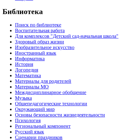
Библиотека
Поиск по библиотеке
Воспитательная работа
Для комплексов "Детский сад-начальная школа"
Здоровый образ жизни
Изобразительное искусство
Иностранный язык
Информатика
История
Логопедия
Математика
Материалы для родителей
Материалы МО
Междисциплинарное обобщение
Музыка
Общепедагогические технологии
Окружающий мир
Основы безопасности жизнедеятельности
Психология
Региональный компонент
Русский язык
Сценарии праздников