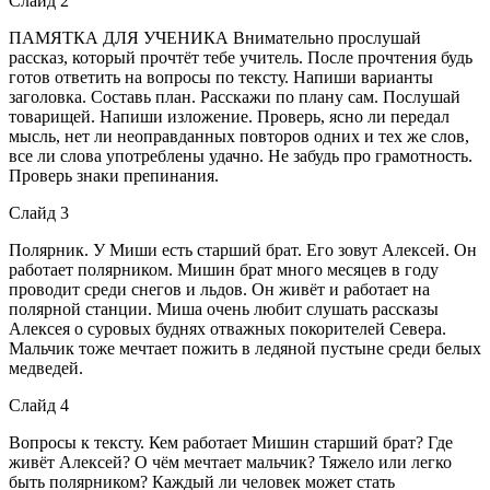
Слайд 2
ПАМЯТКА ДЛЯ УЧЕНИКА Внимательно прослушай
рассказ, который прочтёт тебе учитель. После прочтения будь
готов ответить на вопросы по тексту. Напиши варианты
заголовка. Составь план. Расскажи по плану сам. Послушай
товарищей. Напиши изложение. Проверь, ясно ли передал
мысль, нет ли неоправданных повторов одних и тех же слов,
все ли слова употреблены удачно. Не забудь про грамотность.
Проверь знаки препинания.
Слайд 3
Полярник. У Миши есть старший брат. Его зовут Алексей. Он
работает полярником. Мишин брат много месяцев в году
проводит среди снегов и льдов. Он живёт и работает на
полярной станции. Миша очень любит слушать рассказы
Алексея о суровых буднях отважных покорителей Севера.
Мальчик тоже мечтает пожить в ледяной пустыне среди белых
медведей.
Слайд 4
Вопросы к тексту. Кем работает Мишин старший брат? Где
живёт Алексей? О чём мечтает мальчик? Тяжело или легко
быть полярником? Каждый ли человек может стать