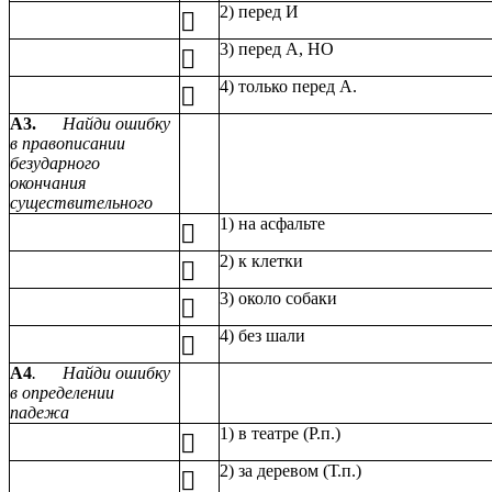
2) перед И

3) перед А, НО

4) только перед А.

А3.
Найди ошибку
в правописании
безударного
окончания
существительного
1) на асфальте

2) к клетки

3) около собаки

4) без шали

А4
. Найди ошибку
в определении
падежа
1) в театре (Р.п.)

2) за деревом (Т.п.)
