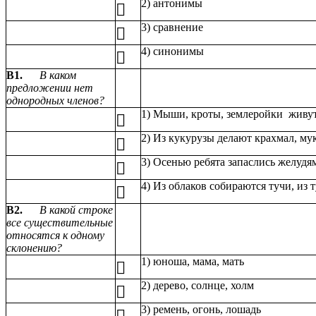
2) антонимы

3) сравнение

4) синонимы

В1.
В каком
предложении нет
однородных членов?
1) Мыши, кроты, землеройки живут 

2) Из кукурузы делают крахмал, мук

3) Осенью ребята запаслись желуд

4) Из облаков собираются тучи, из 

В2.
В какой строке
все существительные
относятся к одному
склонению?
1) юноша, мама, мать

2) дерево, солнце, холм

3) ремень, огонь, лошадь