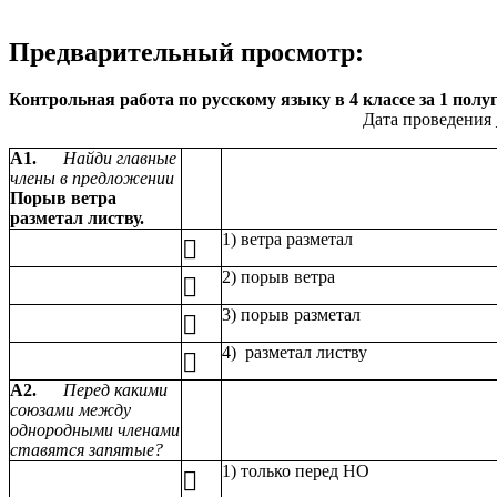
Предварительный просмотр:
Контрольная работа по русскому языку в 4 классе за 1 полуг
Дата проведения
А1.
Найди главные
члены в предложении
Порыв ветра
разметал листву.
1) ветра разметал

2) порыв ветра

3) порыв разметал

4) разметал листву

А2.
Перед какими
союзами между
однородными членами
ставятся запятые?
1) только перед НО
