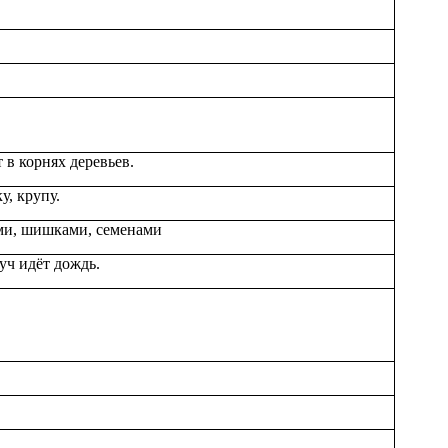
в корнях деревьев.
у, крупу.
ями, шишками, семенами
туч идёт дождь.