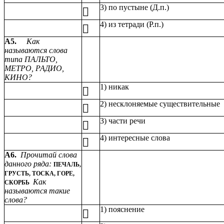
3) по пустыне (Д.п.)

4) из тетради (Р.п.)

А5.
Как
называются слова
типа ПАЛЬТО,
МЕТРО, РАДИО,
КИНО?
1) никак

2) несклоняемые существительные

3) части речи

4) интересные слова

А6.
Прочитай слова
данного ряда:
ПЕЧАЛЬ,
ГРУСТЬ, ТОСКА, ГОРЕ,
Как
СКОРБЬ
называются такие
слова?
1) пояснение
