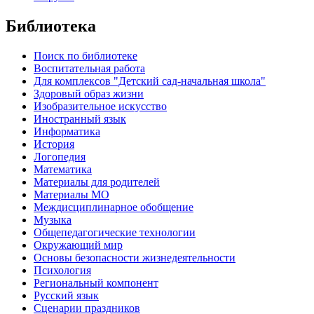
Библиотека
Поиск по библиотеке
Воспитательная работа
Для комплексов "Детский сад-начальная школа"
Здоровый образ жизни
Изобразительное искусство
Иностранный язык
Информатика
История
Логопедия
Математика
Материалы для родителей
Материалы МО
Междисциплинарное обобщение
Музыка
Общепедагогические технологии
Окружающий мир
Основы безопасности жизнедеятельности
Психология
Региональный компонент
Русский язык
Сценарии праздников