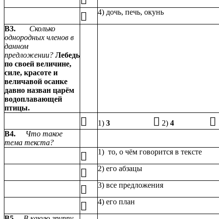

4) дочь, печь, окунь

В3.
Сколько
однородных членов в
данном
предложении?
Лебедь
по своей величине,
силе, красоте и
величавой осанке
давно назван царём
водоплавающей
птицы.



1)
3
2)
4
В4.
Что такое
тема текста?
1) то, о чём говорится в тексте

2) его абзацы

3) все предложения

4) его план

В5
В какую группу