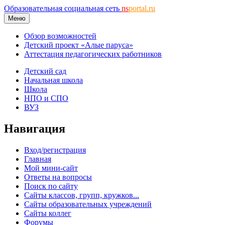
Образовательная социальная сеть
ns
portal.ru
Меню
Обзор возможностей
Детский проект «Алые паруса»
Аттестация педагогических работников
Детский сад
Начальная школа
Школа
НПО и СПО
ВУЗ
Навигация
Вход/регистрация
Главная
Мой мини-сайт
Ответы на вопросы
Поиск по сайту
Сайты классов, групп, кружков...
Сайты образовательных учреждений
Сайты коллег
Форумы