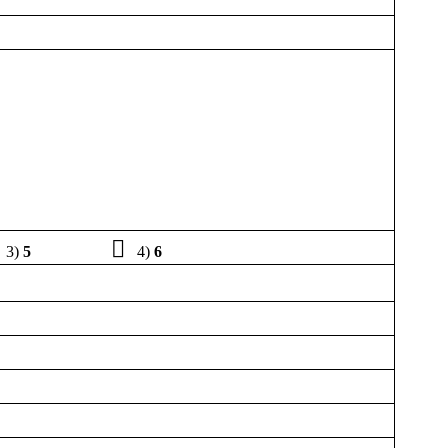

3)
5
4)
6