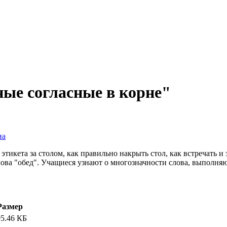
ые согласные в корне"
на
тикета за столом, как правильно накрыть стол, как встречать и
лова "обед". Учащиеся узнают о многозначности слова, выполняю
Размер
95.46 КБ