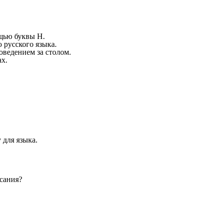
щью буквы Н.
 русского языка.
оведением за столом.
х.
 для языка.
исания?