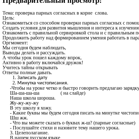
Предварительный просмотр:
Тема: проверка парных согласных в корне слова.
Цель:
Ознакомиться со способом проверки парных согласных с помо
Создать условия для развития мышления и интереса к изучению
Ознакомить с правильной сервировкой стола и с правильным п
Продолжить работу над формированием умения работать в пара
Оргмомент:
Мы сегодня будем наблюдать,
Выводы делать и рассуждать.
А чтобы урок пошел каждому впрок,
Активно в работу включайся дружок!
Учитесь тайны открывать
Ответы полные давать.
Записать дату
Минутка чистописания.
-Чтобы на уроке четко и быстро говорить предлагаю зарядку
Ша-ша-ша-ша ( на слайде)
Наша школа шороша.
Жу-жу-жу-жу
В эту школу я хожу.
- Какие буквы мы будем сегодня писать на минутке чистоп
Шш жж.
- Что вы можете сказать о буквах ж-ш? (парные согласные)
- Послушайте стихи и назовите тему нашего урока.
3. Целеполагание.
В нашем русском языке