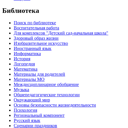
Библиотека
Поиск по библиотеке
Воспитательная работа
Для комплексов "Детский сад-начальная школа"
Здоровый образ жизни
Изобразительное искусство
Иностранный язык
Информатика
История
Логопедия
Математика
Материалы для родителей
Материалы МО
Междисциплинарное обобщение
Музыка
Общепедагогические технологии
Окружающий мир
Основы безопасности жизнедеятельности
Психология
Региональный компонент
Русский язык
Сценарии праздников