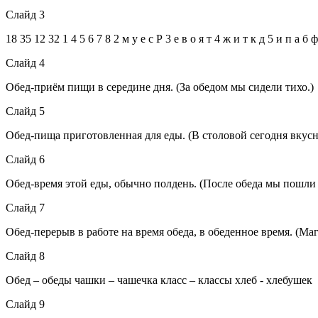
Слайд 3
18 35 12 32 1 4 5 6 7 8 2 м у е с Р 3 е в о я т 4 ж и т к д 5 и п а б ф
Слайд 4
Обед-приём пищи в середине дня. (За обедом мы сидели тихо.)
Слайд 5
Обед-пища приготовленная для еды. (В столовой сегодня вкусн
Слайд 6
Обед-время этой еды, обычно полдень. (После обеда мы пошли 
Слайд 7
Обед-перерыв в работе на время обеда, в обеденное время. (Маг
Слайд 8
Обед – обеды чашки – чашечка класс – классы хлеб - хлебушек
Слайд 9