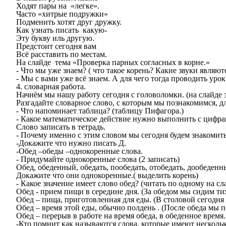
Ходят пары на «легке».
Часто «хитрые подружки»
Подменить хотят друг дружку.
Как узнать писать какую-
Эту букву иль другую.
Предстоит сегодня вам
Всё расставить по местам.
На слайде тема «Проверка парных согласных в корне.»
- Что мы уже знаем? ( что такое корень? Какие звуки явля
- Мы с вами уже всё знаем. А для чего тогда проводить уро
4. словарная работа.
Начнём мы нашу работу сегодня с головоломки. (на слайде 
Разгадайте словарное слово, с которым мы познакомимся, д
- Что напоминает таблица? (таблицу Пифагора.)
- Какое математическое действие нужно выполнить с цифр
Слово записать в тетрадь.
- Почему именно с этим словом мы сегодня будем знакомитьс
-Докажите что нужно писать Д.
-Обед –обеды –однокоренные слова.
- Придумайте однокоренные слова (2 записать)
Обед, обеденный, обедать, пообедать, отобедать, дообеденн
Докажите что они однокоренные.( выделить корень)
- Какое значение имеет слово обед? (читать по одному на сл
Обед - прием пищи в середине дня. (За обедом мы сидим тих
Обед – пища, приготовленная для еды. (В столовой сегодня
Обед – время этой еды, обычно полдень . (После обеда мы 
Обед – перерыв в работе на время обеда, в обеденное время.
-Кто помнит как называются слова, которые имеют нескольк