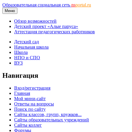
Образовательная социальная сеть
ns
portal.ru
Меню
Обзор возможностей
Детский проект «Алые паруса»
Аттестация педагогических работников
Детский сад
Начальная школа
Школа
НПО и СПО
ВУЗ
Навигация
Вход/регистрация
Главная
Мой мини-сайт
Ответы на вопросы
Поиск по сайту
Сайты классов, групп, кружков...
Сайты образовательных учреждений
Сайты коллег
Форумы