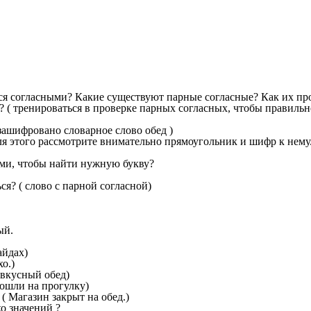
ются согласными? Какие существуют парные согласные? Как их пр
к? ( тренироваться в проверке парных согласных, чтобы правильно
зашифровано словарное слово обед )
ля этого рассмотрите внимательно прямоугольник и шифр к нему.
ами, чтобы найти нужную букву?
я? ( слово с парной согласной)
ый.
айдах)
о.)
 вкусный обед)
пошли на прогулку)
 ( Магазин закрыт на обед.)
о значений ?