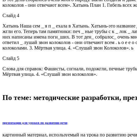
колоколов - они отвечают всем». Хатынь План 1. Гибель всех ж
Слайд 4
Хатынь Наша сем _ я п _ ехала в Хатынь. Хатынь-это название д 
жгли его. Теперь там памятники: печ _ ные трубы с к _ лок _ ла
них написаны имена поги_ших. В тот ден_ собралос_ очень мно
ответил _ лушай звон колоколов - они отвечают всем . ь о е е о о
колоколами. 3. Мёртвая улица. 4. «Слушай звон Колоколов». ь
Слайд 5
Слова для справок: Фашисты, согнали, подожгли, печные трубы,
Мёртвая улица. 4. «Слушай звон колоколов».
По теме: методические разработки, пр
презентации для уроков по развитию речи
картинный материал, используемый на урока по развитию речи