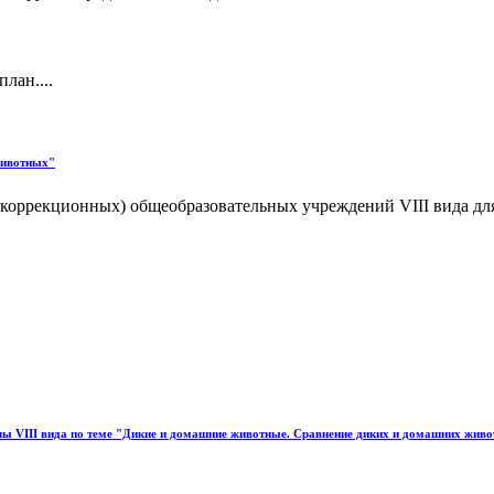
лан....
 животных"
(коррекционных) общеобразовательных учреждений VIII вида дл
колы VIII вида по теме "Дикие и домашние животные. Сравнение диких и домашних жив