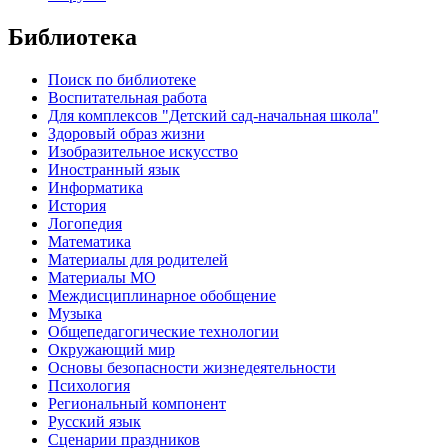
Библиотека
Поиск по библиотеке
Воспитательная работа
Для комплексов "Детский сад-начальная школа"
Здоровый образ жизни
Изобразительное искусство
Иностранный язык
Информатика
История
Логопедия
Математика
Материалы для родителей
Материалы МО
Междисциплинарное обобщение
Музыка
Общепедагогические технологии
Окружающий мир
Основы безопасности жизнедеятельности
Психология
Региональный компонент
Русский язык
Сценарии праздников