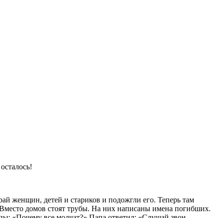
 осталось!
ай женщин, детей и стариков и подожгли его. Теперь там
. Вместо домов стоят трубы. На них написаны имена погибших.
апы: «Почему все молчат?» Папа ответил: «Слушай звон