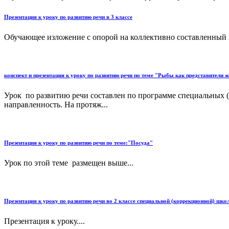
Презентация к уроку по развитию речи в 3 классе
Обучающее изложение с опорой на коллективно составленный п
конспект и презентация к уроку по развитию речи по теме "Рыбы как представители
Урок по развитию речи составлен по программе специальных 
направленность. На протяж...
Презентация к уроку по развитию речи по теме:"Посуда"
Урок по этой теме размещен выше...
Презентация к уроку по развитию речи во 2 классе специальной (коррекционной) ш
Презентация к уроку....