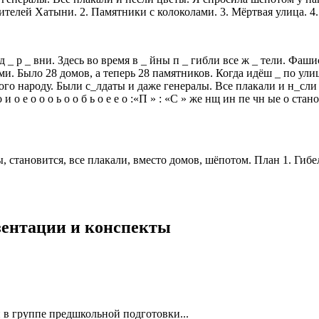
ителей Хатыни. 2. Памятники с колоколами. 3. Мёртвая улица. 4
_ р _ вни. Здесь во время в _ йны п _ гибли все ж _ тели. Фашис
ми. Было 28 домов, а теперь 28 памятников. Когда идёш _ по улиц
го народу. Были с_лдаты и даже генералы. Все плакали и н_сли
 и о е о о о ь о о б ь о е е о :«П » : «С » же нщ ин пе чн ые о с
 становится, все плакали, вместо домов, шёпотом. План 1. Гибе
езентации и конспекты
 в группе предшкольной подготовки...