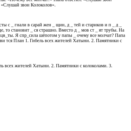
. «Слушай звон Колоколов».
ты с _ гнали в сарай жен _ щин, д _ тей и стариков и п _ д _
е, то становит _ ся страшно. Вместо д _ мов ст _ ят трубы. На
 цв_ты. Я спр_сила шёпотом у папы _ очему все молчат? Папа
танови тся План 1. Гибель всех жителей Хатыни. 2. Памятники с
ль всех жителей Хатыни. 2. Памятники с колоколами. 3.