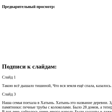
Предварительный просмотр:
Подписи к слайдам:
Слайд 1
Такою всё дышало тишиной, Что вся земля ещё спала, казалось.
Слайд 3
Наша семья поехала в Хатынь. Хатынь-это название деревни. З
памятники: печные трубы с колоколами. Было 28 домов, а тепе
В тот день собралось очень много народу. Были солдаты и даж