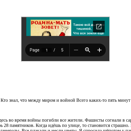
 Кто знал, что между миром и войной Всего каких-то пять минут
десь во время войны погибли все жители. Фашисты согнали в сар
рь 28 памятников. Когда идёшь по улице, то становится страшно
е генералы. Все плакали и несли цветы. Я спросила шёпотом у п