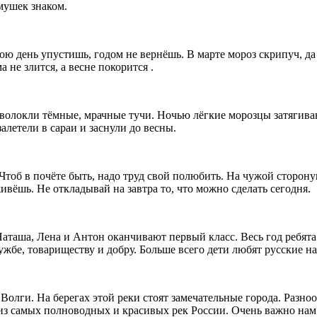
мушек знаком.
 день упустишь, годом не вернёшь. В марте мороз скрипуч, да н
 не злится, а весне покорится .
олокли тёмные, мрачные тучи. Ночью лёгкие морозцы затягива
етели в сараи и заснули до весны.
тоб в почёте быть, надо труд свой полюбить. На чужой сторонуш
вёшь. Не откладывай на завтра то, что можно сделать сегодня.
аша, Лена и Антон оканчивают первый класс. Весь год ребята уч
ужбе, товариществу и добру. Больше всего дети любят русские н
лги. На берегах этой реки стоят замечательные города. Разно
 из самых полноводных и красивых рек России. Очень важно нам 