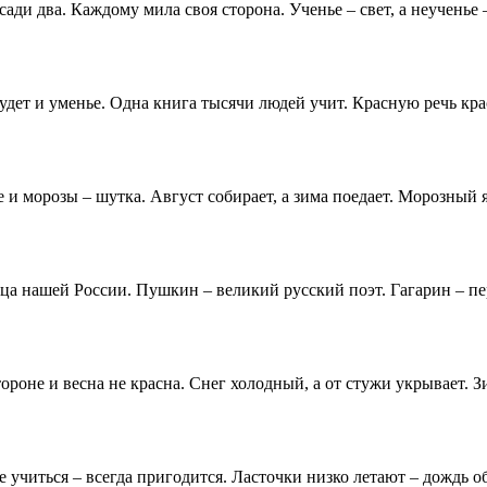
ди два. Каждому мила своя сторона. Ученье – свет, а неучень
дет и уменье. Одна книга тысячи людей учит. Красную речь кра
морозы – шутка. Август собирает, а зима поедает. Морозный ян
 нашей России. Пушкин – великий русский поэт. Гагарин – пер
оне и весна не красна. Снег холодный, а от стужи укрывает. Зим
 учиться – всегда пригодится. Ласточки низко летают – дождь о