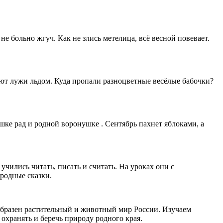
е больно жгуч. Как не злись метелица, всё весной повевает.
ют лужи льдом. Куда пропали разноцветные весёлые бабочки?
ке рад и родной воронушке . Сентябрь пахнет яблоками, а
ились читать, писать и считать. На уроках они с
ародные сказки.
образен растительный и животный мир России. Изучаем
охранять и беречь природу родного края.