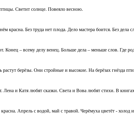
тицы. Светит солнце. Повеяло весною.
 красна. Без труда нет плода. Дело мастера боится. Без дела сл
Конец – всему делу венец. Больше дела – меньше слов. Где родн
астут берёзы. Они стройные и высокие. На берёзах гнёзда птиц
ена и Катя любят сказки. Света и Вова любят стихи. В книгах
на. Апрель с водой, май с травой. Черёмуха цветёт - холод идё