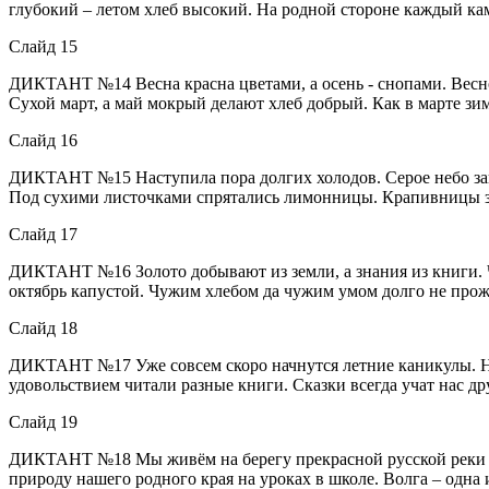
глубокий – летом хлеб высокий. На родной стороне каждый ка
Слайд 15
ДИКТАНТ №14 Весна красна цветами, а осень - снопами. Весною
Сухой март, а май мокрый делают хлеб добрый. Как в марте зима
Слайд 16
ДИКТАНТ №15 Наступила пора долгих холодов. Серое небо зав
Под сухими листочками спрятались лимонницы. Крапивницы зал
Слайд 17
ДИКТАНТ №16 Золото добывают из земли, а знания из книги. Ч
октябрь капустой. Чужим хлебом да чужим умом долго не прожи
Слайд 18
ДИКТАНТ №17 Уже совсем скоро начнутся летние каникулы. Нат
удовольствием читали разные книги. Сказки всегда учат нас др
Слайд 19
ДИКТАНТ №18 Мы живём на берегу прекрасной русской реки Во
природу нашего родного края на уроках в школе. Волга – одна