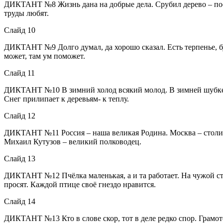
ДИКТАНТ №8 Жизнь дана на добрые дела. Срубил дерево – поса
труды любят.
Слайд 10
ДИКТАНТ №9 Долго думал, да хорошо сказал. Есть терпенье, бу
может, там ум поможет.
Слайд 11
ДИКТАНТ №10 В зимний холод всякий молод. В зимней шубке и 
Снег прилипает к деревьям- к теплу.
Слайд 12
ДИКТАНТ №11 Россия – наша великая Родина. Москва – столица
Михаил Кутузов – великий полководец.
Слайд 13
ДИКТАНТ №12 Пчёлка маленькая, а и та работает. На чужой стор
просят. Каждой птице своё гнездо нравится.
Слайд 14
ДИКТАНТ №13 Кто в слове скор, тот в деле редко спор. Грамоте