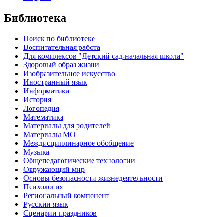
Библиотека
Поиск по библиотеке
Воспитательная работа
Для комплексов "Детский сад-начальная школа"
Здоровый образ жизни
Изобразительное искусство
Иностранный язык
Информатика
История
Логопедия
Математика
Материалы для родителей
Материалы МО
Междисциплинарное обобщение
Музыка
Общепедагогические технологии
Окружающий мир
Основы безопасности жизнедеятельности
Психология
Региональный компонент
Русский язык
Сценарии праздников