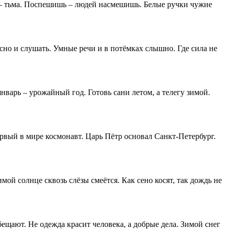
е – тьма. Поспешишь – людей насмешишь. Белые ручки чужие
сно и слушать. Умные речи и в потёмках слышно. Где сила не
варь – урожайный год. Готовь сани летом, а телегу зимой.
вый в мире космонавт. Царь Пётр основал Санкт-Петербург.
ой солнце сквозь слёзы смеётся. Как сено косят, так дождь не
бещают. Не одежда красит человека, а добрые дела. Зимой снег