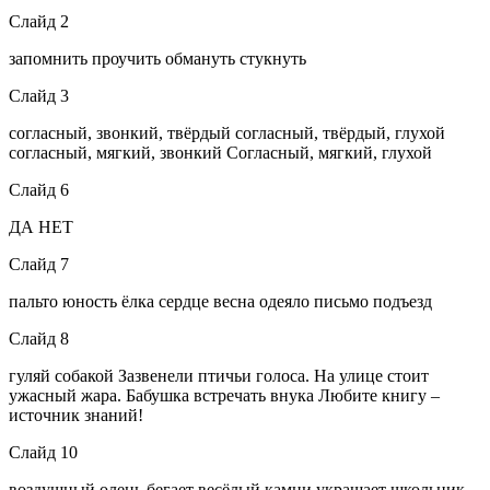
Слайд 2
запомнить проучить обмануть стукнуть
Слайд 3
согласный, звонкий, твёрдый согласный, твёрдый, глухой
согласный, мягкий, звонкий Согласный, мягкий, глухой
Слайд 6
ДА НЕТ
Слайд 7
пальто юность ёлка сердце весна одеяло письмо подъезд
Слайд 8
гуляй собакой Зазвенели птичьи голоса. На улице стоит
ужасный жара. Бабушка встречать внука Любите книгу –
источник знаний!
Слайд 10
воздушный олень бегает весёлый камни украшает школьник