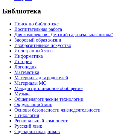
Библиотека
Поиск по библиотеке
Воспитательная работа
Для комплексов "Детский сад-начальная школа"
Здоровый образ жизни
Изобразительное искусство
Иностранный язык
Информатика
История
Логопедия
Математика
Материалы для родителей
Материалы МО
Междисциплинарное обобщение
Музыка
Общепедагогические технологии
Окружающий мир
Основы безопасности жизнедеятельности
Психология
Региональный компонент
Русский язык
Сценарии праздников