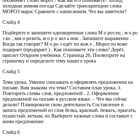
обозначает слово мороз ? Как вы его понимаете? Холод,
холодная зимняя погода Сделайте транскрипцию слова
МОРОЗ марос Сравните с написанием. Что вы заметили?
Слайд 4
Подберите и запишите однокоренные слова М о роз ец , м о ро
з ко , зам о розить, м о р о зил ь ник . Запишите выражение .
Когда так говорят? М о ро з идёт по кож е . Мороз по коже
подирает (продирает ) . Как понимаете эти слова? Дерёт,
щиплет Откроем учебники. Страница 20. Посмотрите на
страничку и определите тему нашего урока
Слайд 5
Тема урока. Умение списывать и оформлять предложения на
письме. Вам знакома эта тема? Составим план урока. 1.
Повторить схемы слов, предложений . 2. Оформление
предложений на письме в русском языке. – Что мы сейчас
делали? Планировали свою деятельность Составление и
запись предложений из слов белка, красный, бежать, прыгать,
пушистый, веткам, по Выберите нужные слова и составьте с
ними предложение
Слайд 6