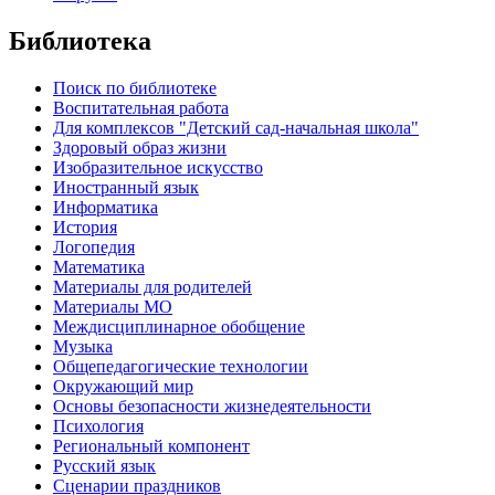
Библиотека
Поиск по библиотеке
Воспитательная работа
Для комплексов "Детский сад-начальная школа"
Здоровый образ жизни
Изобразительное искусство
Иностранный язык
Информатика
История
Логопедия
Математика
Материалы для родителей
Материалы МО
Междисциплинарное обобщение
Музыка
Общепедагогические технологии
Окружающий мир
Основы безопасности жизнедеятельности
Психология
Региональный компонент
Русский язык
Сценарии праздников