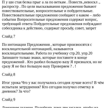
П у ши стая белка прыг а ла по веткам . Повеств.,невоскл .,
распростр . По цели высказывания предложения бывают
повествовательные, вопросительные и побудительные.
Повествовательные предложения сообщают о каком – либо
событии Вопросительные предложения содержат вопрос,
требующий ответа Побудительные предложения побуждают
собеседника к действию, содержат просьбу, совет, запрет
Слайд 7
По интонации Предложения , которые произносятся с
восклицательной интонацией, называются
восклицательными. Работа по учебнику стр.20, упр.20
Запишите только знаки, которые поставите в конце
предложений . Кто разбил большую вазу Я признался, но не
сразу Я не бил большую вазу Проверяем ? . !
Слайд 8
Итог урока Что у вас получалось сегодня лучше всего? В чём
испытали затруднения? Кто сегодня получил отметку в
дневник? За что?
Слайд 9
Домашнее задание. Подобрать дома две загадки, чтобы на