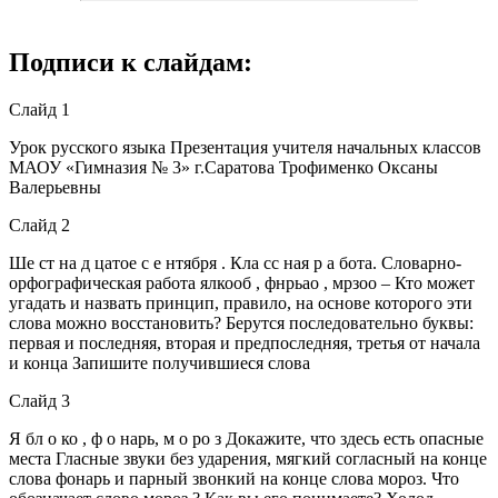
Подписи к слайдам:
Слайд 1
Урок русского языка Презентация учителя начальных классов
МАОУ «Гимназия № 3» г.Саратова Трофименко Оксаны
Валерьевны
Слайд 2
Ше ст на д цатое с е нтября . Кла сс ная р а бота. Словарно-
орфографическая работа ялкооб , фнрьао , мрзоо – Кто может
угадать и назвать принцип, правило, на основе которого эти
слова можно восстановить? Берутся последовательно буквы:
первая и последняя, вторая и предпоследняя, третья от начала
и конца Запишите получившиеся слова
Слайд 3
Я бл о ко , ф о нарь, м о ро з Докажите, что здесь есть опасные
места Гласные звуки без ударения, мягкий согласный на конце
слова фонарь и парный звонкий на конце слова мороз. Что