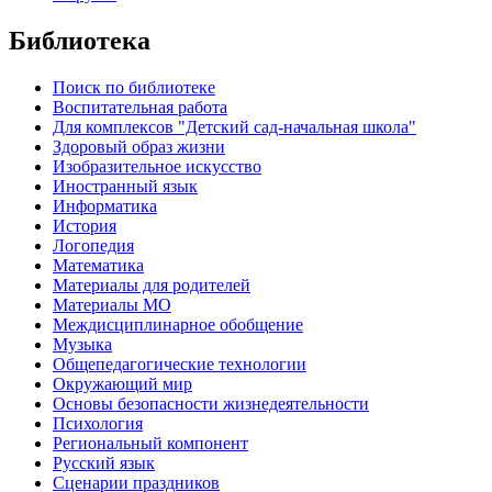
Библиотека
Поиск по библиотеке
Воспитательная работа
Для комплексов "Детский сад-начальная школа"
Здоровый образ жизни
Изобразительное искусство
Иностранный язык
Информатика
История
Логопедия
Математика
Материалы для родителей
Материалы МО
Междисциплинарное обобщение
Музыка
Общепедагогические технологии
Окружающий мир
Основы безопасности жизнедеятельности
Психология
Региональный компонент
Русский язык
Сценарии праздников