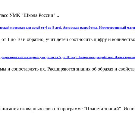
класс УМК "Школа России"...
еский материал для детей от 4 до 9 лет). Авторская разработка. Иллюстративный мате
т 1 до 10 и обратно, учит детей соотносить цифру и количество
дидактический материал для детей от 5 до 11 лет). Авторская разработка. Иллюстрати
мы и сопоставлять их. Расширяются знания об образах и свойств
аписания словарных слов по программе "Планета знаний". Испол