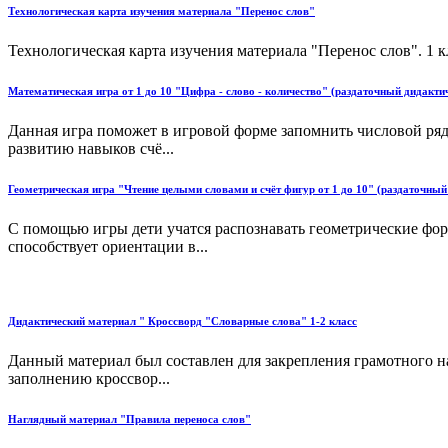
Технологическая карта изучения материала "Перенос слов"
Технологическая карта изучения материала "Перенос слов". 1 
Математическая игра от 1 до 10 "Цифра - слово - количество" (раздаточный дидактич
Данная игра поможет в игровой форме запомнить числовой ряд о
развитию навыков счё...
Геометрическая игра "Чтение целыми словами и счёт фигур от 1 до 10" (раздаточный 
С помощью игры дети учатся распознавать геометрические фор
способствует ориентации в...
Дидактический материал " Кроссворд "Словарные слова" 1-2 класс
Данный материал был составлен для закрепления грамотного н
заполнению кроссвор...
Наглядный материал "Правила переноса слов"