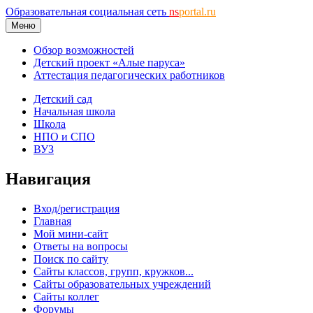
Образовательная социальная сеть
ns
portal.ru
Меню
Обзор возможностей
Детский проект «Алые паруса»
Аттестация педагогических работников
Детский сад
Начальная школа
Школа
НПО и СПО
ВУЗ
Навигация
Вход/регистрация
Главная
Мой мини-сайт
Ответы на вопросы
Поиск по сайту
Сайты классов, групп, кружков...
Сайты образовательных учреждений
Сайты коллег
Форумы