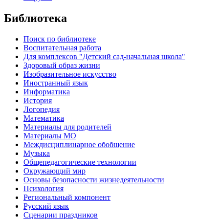
Библиотека
Поиск по библиотеке
Воспитательная работа
Для комплексов "Детский сад-начальная школа"
Здоровый образ жизни
Изобразительное искусство
Иностранный язык
Информатика
История
Логопедия
Математика
Материалы для родителей
Материалы МО
Междисциплинарное обобщение
Музыка
Общепедагогические технологии
Окружающий мир
Основы безопасности жизнедеятельности
Психология
Региональный компонент
Русский язык
Сценарии праздников