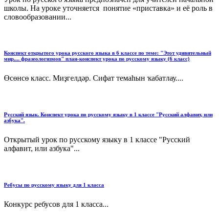
школы. На уроке уточняется понятие «приставка» и её роль в
словообразовании...
Конспект открытого урока русского языка в 6 классе по теме: "Этот удивительный
мир.... фразеологизмов" план-конспект урока по русскому языку (6 класс)
Өсөнсө класс. Миҙгелдәр. Сифат темаһын ҡабатлау....
Русский язык. Конспект урока по русскому языку в 1 классе "Русский алфавит, или
азбука".
Открытый урок по русскому языку в 1 классе "Русский
алфавит, или азбука"...
Ребусы по русскому языку для 1 класса
Конкурс ребусов для 1 класса...