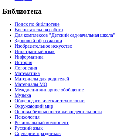
Библиотека
Поиск по библиотеке
Воспитательная работа
Для комплексов "Детский сад-начальная школа"
Здоровый образ жизни
Изобразительное искусство
Иностранный язык
Информатика
История
Логопедия
Математика
Материалы для родителей
Материалы МО
Междисциплинарное обобщение
Музыка
Общепедагогические технологии
Окружающий мир
Основы безопасности жизнедеятельности
Психология
Региональный компонент
Русский язык
Сценарии праздников