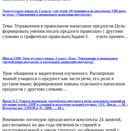
Урок русского языка во 2 классе, для детей, обучающихся по программе VIII вида,
по теме: «Упражнения в правильном написании предлогов».
Тема: Упражнения в правильном написании предлогов.Цель:
формировать умения писать предлоги правильно с другими
словами и графически правильно;Задачи:1. учить примен...
Школа 2100. Урок русского языка. 2 класс. Тема "Упражнение в правильном
употреблении предлогов, в раздельном написании предлогов"
Урок обощения и закрепления изученного. Расширение
знаний учащихся о предлоге как части речи, его роли в
русском языке; формирование навыка отдельного написания
предлогов с другими словами....
Яцель О.С.Учимся правильно употреблять предлоги в речи: конспекты занятий по
обучению детей с ОНР в старшей и подготови¬тельной группах / О.С. Яцель. — М. :
Издательство «ГНОМ и Д», 2006. — 48 с.
Вниманию логопедов предлагаются конспекты 24 занятий,
рассчи­танных на два года обучения (в старшей и
подготовительной к школе группах), по обучению детей с