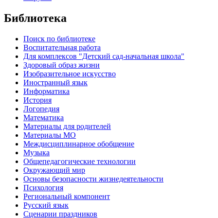
Библиотека
Поиск по библиотеке
Воспитательная работа
Для комплексов "Детский сад-начальная школа"
Здоровый образ жизни
Изобразительное искусство
Иностранный язык
Информатика
История
Логопедия
Математика
Материалы для родителей
Материалы МО
Междисциплинарное обобщение
Музыка
Общепедагогические технологии
Окружающий мир
Основы безопасности жизнедеятельности
Психология
Региональный компонент
Русский язык
Сценарии праздников