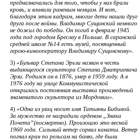
предназначались для того, чтобы у них брали
кровь, и вливали раненым немцам. И вот,
благодаря этим кадрам, многие дети нашли друг
друга после войны. Владимир Сущинский немного
не дожил до победы. Он погиб в феврале 1945
года под городом Бреслау в Польше. В саранской
средней школе №14 есть музей, посвященный
герою-кинооператору Владимиру Сущинскому».
3)
«Бульвар Степана Эрьзи назван в честь
выдающегося скульптора Степана Дмитриевича
Эрзи. Родился он в 1876, умер в 1959 году. А в
1976 году на улице Коммунистической
открылась постоянная выставка произведений
знаменитого скульптора из Мордовии».
4)
«Одна из улиц носит имя Татьяны Бибиной.
За мужество ее наградили орденом „Знака
Почета”(посмертно). Произошло это весной
1960 года. Сильный ветер сорвал канаты. Ветер
погнал кран по рельсам на баню, где были