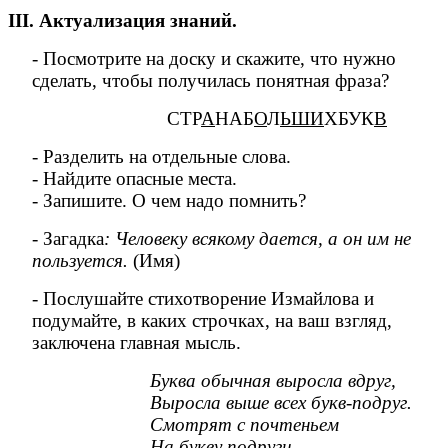
III. Актуализация знаний.
- Посмотрите на доску и скажите, что нужно
сделать, чтобы получилась понятная фраза?
СТР
А
НАБ
О
Л
ЬШИ
ХБУК
В
- Разделить на отдельные слова.
- Найдите опасные места.
- Запишите. О чем надо помнить?
- Загадка
: Человеку всякому дается, а он им не
пользуется.
(Имя)
- Послушайте стихотворение Измайлова и
подумайте, в каких строчках, на ваш взгляд,
заключена главная мысль.
Буква обычная выросла вдруг,
Выросла выше всех букв-подруг.
Смотрят с почтеньем
На букву подруги.