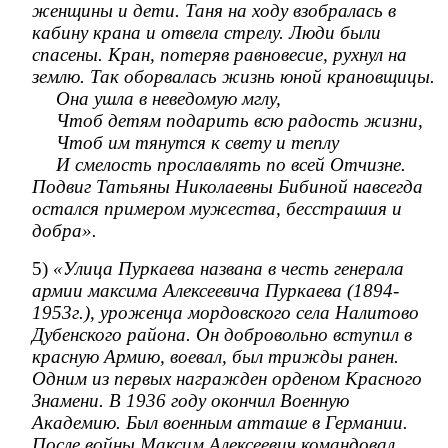
женщины и дети. Таня на ходу взобралась в
кабину крана и отвела стрелу. Люди были
спасены. Кран, потеряв равновесие, рухнул на
землю. Так оборвалась жизнь юной крановщицы.
Она ушла в неведомую мглу,
Чтоб детям подарить всю радость жизни,
Чтоб им тянутся к свету и теплу
И смелость прославлять по всей Отчизне.
Подвиг Татьяны Николаевны Бибиной навсегда
остался примером мужества, бесстрашия и
добра».
5)
«Улица Пуркаева названа в честь генерала
армии максима Алексеевича Пуркаева (1894-
1953г.), уроженца мордовского села Налитово
Дубенского района. Он добровольно вступил в
красную Армию, воевал, был трижды ранен.
Одним из первых награжден орденом Красного
Знамени. В 1936 году окончил Военную
Академию. Был военным атташе в Германии.
После войны Максим Алексеевич командовал