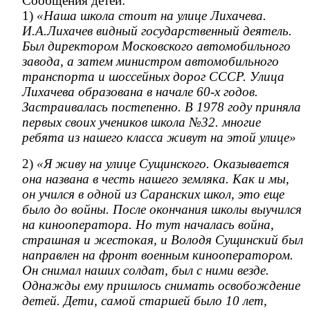
Сообщения детей:
1)
«Наша школа стоит на улице Лихачева.
И.А.Лихачев видный государственный деятель.
Был директором Московского автомобильного
завода, а затем министром автомобильного
транспорта и шоссейных дорог СССР. Улица
Лихачева образована в начале 60-х годов.
Застраивалась постепенно. В 1978 году приняла
первых своих учеников школа №32. многие
ребята из нашего класса живут на этой улице»
2)
«Я живу на улице Сущинского. Оказывается
она названа в честь нашего земляка. Как и мы,
он учился в одной из Саранских школ, это еще
было до войны. После окончания школы выучился
на кинооператора. Но тут началась война,
страшная и жестокая, и Володя Сущинский был
направлен на фронт военным кинооператором.
Он снимал наших солдат, был с ними везде.
Однажды ему пришлось снимать освобождение
детей. Дети, самой старшей было 10 лет,