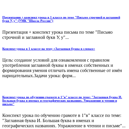
Презентация + конспект урока в 1 классе по теме "Письмо строчной и заглавной
букв У, у" (УМК "Школа России")
Презентация + конспект урока письма по теме "Письмо
строчной и заглавной букв У, у"...
Конспект урока в 1 классе на тему «Заглавная буква в словах»
Цель: создание условий для ознакомления с правилом
употребления заглавной буквы в именах собственных и
формирования умения отличать имена собственные от имён
нарицательных.Задачи урока: форм...
Конспект урока по обучению грамоте в 1"в" классе по теме: "Заглавная буква И.
Большая буква в именах и географических названиях. Упражнение в чтении и
письме"
Конспект урока по обучению грамоте в 1"в" классе по теме:
"Заглавная буква И. Большая буква в именах и
географических названиях. Упражнение в чтении и письме"...