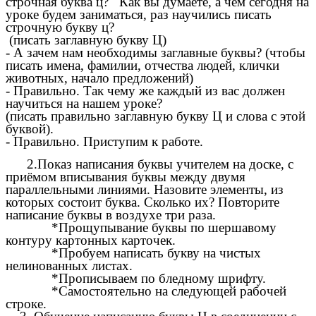
строчная буква ц? Как вы думаете, а чем сегодня на
уроке будем заниматься, раз научились писать
строчную букву ц?
(писать заглавную букву Ц)
- А зачем нам необходимы заглавные буквы? (чтобы
писать имена, фамилии, отчества людей, клички
животных, начало предложений)
- Правильно. Так чему же каждый из вас должен
научиться на нашем уроке?
(писать правильно заглавную букву Ц и слова с этой
буквой).
- Правильно. Приступим к работе.
2.Показ написания буквы учителем на доске, с
приёмом вписывания буквы между двумя
параллельными линиями. Назовите элементы, из
которых состоит буква. Сколько их? Повторите
написание буквы в воздухе три раза.
*Прощупывание буквы по шершавому
контуру картонных карточек.
*Пробуем написать букву на чистых
нелинованных листах.
*Прописываем по бледному шрифту.
*Самостоятельно на следующей рабочей
строке.