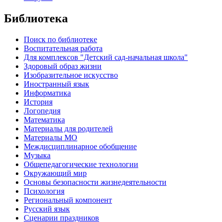
Библиотека
Поиск по библиотеке
Воспитательная работа
Для комплексов "Детский сад-начальная школа"
Здоровый образ жизни
Изобразительное искусство
Иностранный язык
Информатика
История
Логопедия
Математика
Материалы для родителей
Материалы МО
Междисциплинарное обобщение
Музыка
Общепедагогические технологии
Окружающий мир
Основы безопасности жизнедеятельности
Психология
Региональный компонент
Русский язык
Сценарии праздников