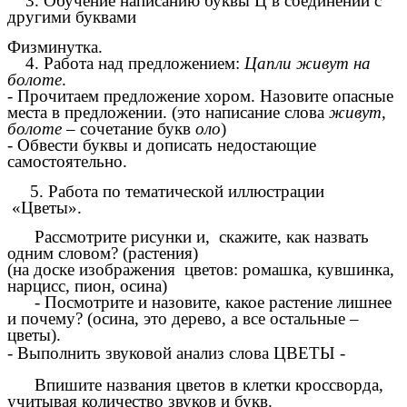
3. Обучение написанию буквы Ц в соединении с
другими буквами
Физминутка.
4. Работа над предложением:
Цапли живут на
болоте
.
- Прочитаем предложение хором. Назовите опасные
места в предложении. (это написание слова
живут
,
болоте
– сочетание букв
оло
)
- Обвести буквы и дописать недостающие
самостоятельно.
5. Работа по тематической иллюстрации
«Цветы».
Рассмотрите рисунки и, скажите, как назвать
одним словом? (растения)
(на доске изображения цветов: ромашка, кувшинка,
нарцисс, пион, осина)
- Посмотрите и назовите, какое растение лишнее
и почему? (осина, это дерево, а все остальные –
цветы).
- Выполнить звуковой анализ слова ЦВЕТЫ -
Впишите названия цветов в клетки кроссворда,
учитывая количество звуков и букв.