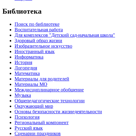
Библиотека
Поиск по библиотеке
Воспитательная работа
Для комплексов "Детский сад-начальная школа"
Здоровый образ жизни
Изобразительное искусство
Иностранный язык
Информатика
История
Логопедия
Математика
Материалы для родителей
Материалы МО
Междисциплинарное обобщение
Музыка
Общепедагогические технологии
Окружающий мир
Основы безопасности жизнедеятельности
Психология
Региональный компонент
Русский язык
Сценарии праздников