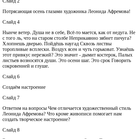
Слайд 2
Потрясающая осень глазами художника Леонида Афремова!
Слайд 4
Нынче ветер. Душа не в себе, Всё-то мается, как от недуга. Не
с того ль, что на старом столбе Неприкаянно зябнет пичуга?
Хлопнешь дверью. Пойдёшь наугад Сквозь листвы
торопливые всплески. Воздух ясен и чуть горьковат. Узнаёшь
этот привкус нерезкий? Это значит - дымит костерок, Палых
листьев возносятся души. Это осени шаг. Это срок Говорить
сокровенней и глуше.
Слайд 6
Создаём настроение
Слайд 7
Ответим на вопросы Чем отличается художественный стиль
Леонида Афремова? Что кроме живописи помогает нам
создать творческое настроение?
Слайд 8