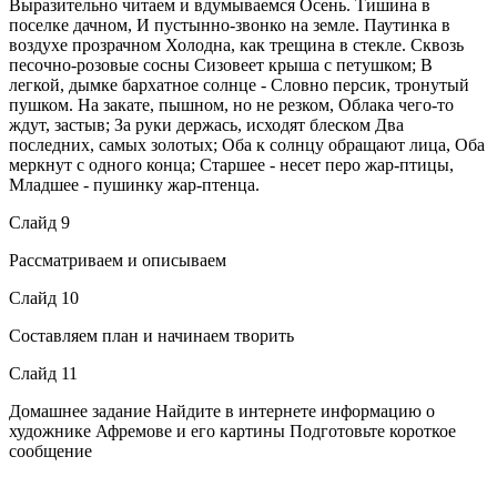
Выразительно читаем и вдумываемся Осень. Тишина в
поселке дачном, И пустынно-звонко на земле. Паутинка в
воздухе прозрачном Холодна, как трещина в стекле. Сквозь
песочно-розовые сосны Сизовеет крыша с петушком; В
легкой, дымке бархатное солнце - Словно персик, тронутый
пушком. На закате, пышном, но не резком, Облака чего-то
ждут, застыв; За руки держась, исходят блеском Два
последних, самых золотых; Оба к солнцу обращают лица, Оба
меркнут с одного конца; Старшее - несет перо жар-птицы,
Младшее - пушинку жар-птенца.
Слайд 9
Рассматриваем и описываем
Слайд 10
Составляем план и начинаем творить
Слайд 11
Домашнее задание Найдите в интернете информацию о
художнике Афремове и его картины Подготовьте короткое
сообщение