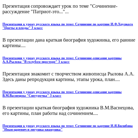
Презентация сопровождает урок по теме "Сочинение-
рассуждение "Патриот-это..."...
Презентация к уроку русского языка по теме: Сочинение по картине И.Ф.Хруцкого
"Цветы и плоды" 3 класс
В презентации дана краткая биография художника, его ранние
картины....
Презентация у уроку русского языка по теме: Сочинение-описание картины
А.А.Рылова "В голубом просторе" 3 класс
Презентация знакомит с творчеством живописца Рылова А.А.
Здесь даны репродукция картины, этапы урока, план....
Презентация у уроку русского языка по теме: Сочинение-описание картины
В.М.Васнецова "Снегурочка" 3 класс
В презентации краткая биография художника В.М.Васнецова,
его картины, план работы над сочинением....
Презентация к уроку русского языка по теме: Сочинение по картине И.Я.Билибина
"Иван-царевич и лягушка-квакушка"