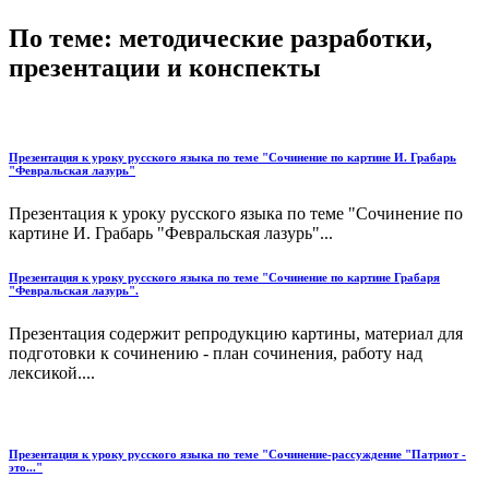
По теме: методические разработки,
презентации и конспекты
Презентация к уроку русского языка по теме "Сочинение по картине И. Грабарь
"Февральская лазурь"
Презентация к уроку русского языка по теме "Сочинение по
картине И. Грабарь "Февральская лазурь"...
Презентация к уроку русского языка по теме "Сочинение по картине Грабаря
"Февральская лазурь".
Презентация содержит репродукцию картины, материал для
подготовки к сочинению - план сочинения, работу над
лексикой....
Презентация к уроку русского языка по теме "Сочинение-рассуждение "Патриот -
это..."