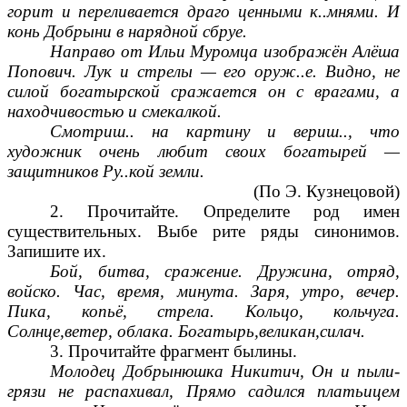
горит и переливается драго ценными к..мнями. И
конь Добрыни в нарядной сбруе.
Направо от Ильи Муромца изображён Алёша
Попович. Лук и стрелы — его оруж..е. Видно, не
силой богатырской сражается он с врагами, а
находчивостью и смекалкой.
Смотриш.. на картину и вериш.., что
художник очень любит своих богатырей —
защитников Ру..кой земли.
(По Э. Кузнецовой)
2. Прочитайте. Определите род имен
существительных. Выбе рите ряды синонимов.
Запишите их.
Бой, битва, сражение. Дружина, отряд,
войско. Час, время, минута. Заря, утро, вечер.
Пика, копьё, стрела. Кольцо, кольчуга.
Солнце,ветер, облака. Богатырь,великан,силач.
3. Прочитайте фрагмент былины.
Молодец Добрынюшка Никитич, Он и пыли-
грязи не распахивал, Прямо садился платьицем