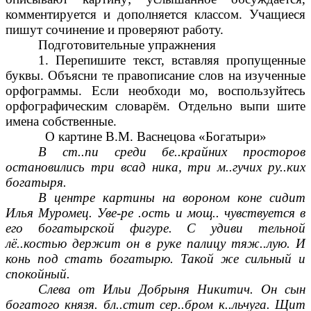
комментируется и дополняется классом. Учащиеся
пишут сочинение и проверяют работу.
Подготовительные упражнения
1. Перепишите текст, вставляя пропущенные
буквы. Объясни те правописание слов на изученные
орфограммы. Если необходи мо, воспользуйтесь
орфографическим словарём. Отдельно выпи шите
имена собственные.
О картине В.М. Васнецова «Богатыри»
В ст..пи среди бе..крайних просторов
остановились три всад ника, три м..гучих ру..ких
богатыря.
В центре картины на вороном коне сидит
Илья Муромец. Уве-ре .ость и мощ.. чувствуется в
его богатырской фигуре. С удиви тельной
лё..костью держит он в руке палицу тяж..лую. И
конь под стать богатырю. Такой же сильный и
спокойный.
Слева от Ильи Добрыня Никитич. Он сын
богатого князя. бл..стит сер..бром к..льчуга. Щит