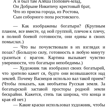
А и был там Алёша Попович-млад,
Он Добрыне Никитичу крестовый брат,
Что из присна города, из Ростова,
Сын соборного попа ростовского.
— Как изображены богатыри? (Крупным
планом, все вместе, од ной группой, плечом к плечу,
в полной боевой готовности, они едины в своих
помыслах.)
— Что вы почувствовали в их взглядах и
позах? (Большую силу, готовность в любую минуту
сразиться с врагом. Картина вызывает чувство
уверенности, что богатыри непобедимы.)
— Художник так изобразил своих богатырей,
что зрителю кажет ся, будто они возвышаются над
землей. Почему Васнецов использо вал такой прием?
(Чтобы показать, как необъятна Русская земля. За
богатырской заставой просторы родной земли
бескрайни. Кажется, степь так широка, что конца и
края ей нет.)
— Какие краски использовал художник, чтобы