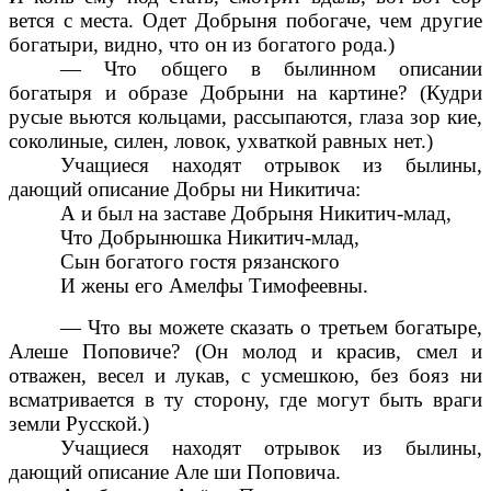
вется с места. Одет Добрыня побогаче, чем другие
богатыри, видно, что он из богатого рода.)
— Что общего в былинном описании
богатыря и образе Добрыни на картине? (Кудри
русые вьются кольцами, рассыпаются, глаза зор кие,
соколиные, силен, ловок, ухваткой равных нет.)
Учащиеся находят отрывок из былины,
дающий описание Добры ни Никитича:
А и был на заставе Добрыня Никитич-млад,
Что Добрынюшка Никитич-млад,
Сын богатого гостя рязанского
И жены его Амелфы Тимофеевны.
— Что вы можете сказать о третьем богатыре,
Алеше Поповиче? (Он молод и красив, смел и
отважен, весел и лукав, с усмешкою, без бояз ни
всматривается в ту сторону, где могут быть враги
земли Русской.)
Учащиеся находят отрывок из былины,
дающий описание Але ши Поповича.