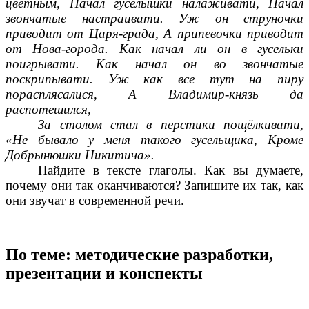
цветным, Начал гусёлышки налаживати, Начал
звончатые настраивати. Уж он струночки
приводит от Царя-града, А припевочки приводит
от Нова-города. Как начал ли он в гусельки
поигрывати. Как начал он во звончатые
поскрипывати. Уж как все тут на пиру
порасплясалися, А Владимир-князь да
распотешился,
За столом стал в перстики пощёлкивати,
«Не бывало у меня такого гусельщика, Кроме
Добрынюшки Никитича».
Найдите в тексте глаголы. Как вы думаете,
почему они так оканчиваются? Запишите их так, как
они звучат в современной речи.
По теме: методические разработки,
презентации и конспекты