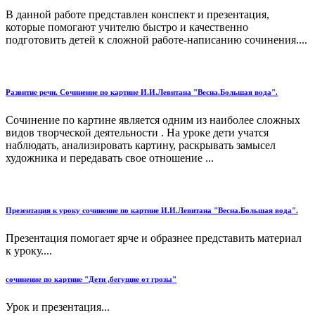
В данной работе представлен конспект и презентация,
которые помогают учителю быстро и качественно
подготовить детей к сложной работе-написанию сочинения....
Развитие речи. Сочинение по картине И.И.Левитана "Весна.Большая вода".
Сочинение по картине является одним из наиболее сложных
видов творческой деятельности . На уроке дети учатся
наблюдать, анализировать картину, раскрывать замысел
художника и передавать свое отношение ...
Презентация к уроку сочинение по картине И.И.Левитана "Весна.Большая вода".
Презентация помогает ярче и образнее представить материал
к уроку....
сочинение по картине "Дети ,бегущие от грозы"
Урок и презентация...