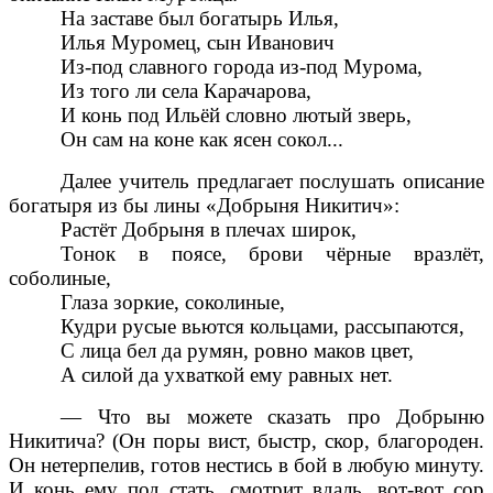
На заставе был богатырь Илья,
Илья Муромец, сын Иванович
Из-под славного города из-под Мурома,
Из того ли села Карачарова,
И конь под Ильёй словно лютый зверь,
Он сам на коне как ясен сокол...
Далее учитель предлагает послушать описание
богатыря из бы лины «Добрыня Никитич»:
Растёт Добрыня в плечах широк,
Тонок в поясе, брови чёрные вразлёт,
соболиные,
Глаза зоркие, соколиные,
Кудри русые вьются кольцами, рассыпаются,
С лица бел да румян, ровно маков цвет,
А силой да ухваткой ему равных нет.
— Что вы можете сказать про Добрыню
Никитича? (Он поры вист, быстр, скор, благороден.
Он нетерпелив, готов нестись в бой в любую минуту.
И конь ему под стать, смотрит вдаль, вот-вот сор