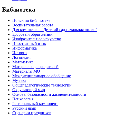
Библиотека
Поиск по библиотеке
Воспитательная работа
Для комплексов "Детский сад-начальная школа"
Здоровый образ жизни
Изобразительное искусство
Иностранный язык
Информатика
История
Логопедия
Математика
Материалы для родителей
Материалы МО
Междисциплинарное обобщение
Музыка
Общепедагогические технологии
Окружающий мир
Основы безопасности жизнедеятельности
Психология
Региональный компонент
Русский язык
Сценарии праздников