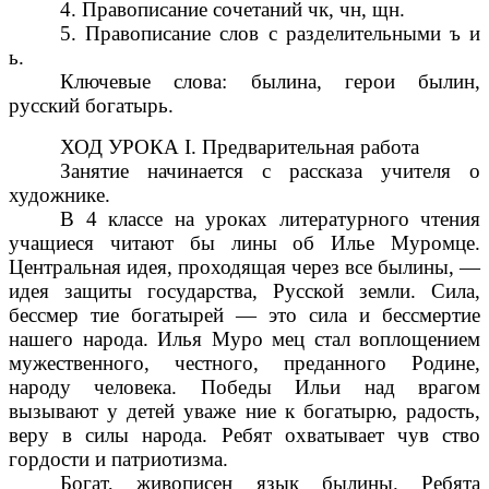
4. Правописание сочетаний чк, чн, щн.
5. Правописание слов с разделительными ъ и
ь.
Ключевые слова: былина, герои былин,
русский богатырь.
ХОД УРОКА I. Предварительная работа
Занятие начинается с рассказа учителя о
художнике.
В 4 классе на уроках литературного чтения
учащиеся читают бы лины об Илье Муромце.
Центральная идея, проходящая через все былины, —
идея защиты государства, Русской земли. Сила,
бессмер тие богатырей — это сила и бессмертие
нашего народа. Илья Муро мец стал воплощением
мужественного, честного, преданного Родине,
народу человека. Победы Ильи над врагом
вызывают у детей уваже ние к богатырю, радость,
веру в силы народа. Ребят охватывает чув ство
гордости и патриотизма.
Богат, живописен язык былины. Ребята