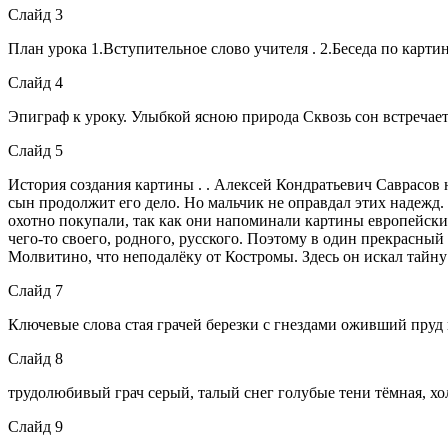
Слайд 3
План урока 1.Вступительное слово учителя . 2.Беседа по картине
Слайд 4
Эпиграф к уроку. Улыбкой ясною природа Сквозь сон встречает
Слайд 5
История создания картины . . Алексей Кондратьевич Саврасов н
сын продолжит его дело. Но мальчик не оправдал этих надежд.
охотно покупали, так как они напоминали картины европейских
чего-то своего, родного, русского. Поэтому в один прекрасный
Молвитино, что неподалёку от Костромы. Здесь он искал тайну
Слайд 7
Ключевые слова стая грачей березки с гнездами оживший пруд
Слайд 8
трудолюбивый грач серый, талый снег голубые тени тёмная, х
Слайд 9