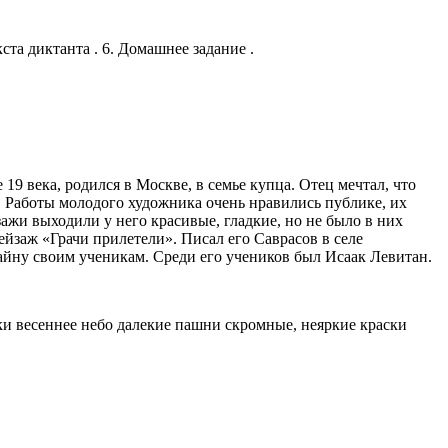
кста диктанта . 6. Домашнее задание .
9 века, родился в Москве, в семье купца. Отец мечтал, что
. Работы молодого художника очень нравились публике, их
ажи выходили у него красивые, гладкие, но не было в них
пейзаж «Грачи прилетели». Писал его Саврасов в селе
тайну своим ученикам. Среди его учеников был Исаак Левитан.
ки весеннее небо далекие пашни скромные, неяркие краски