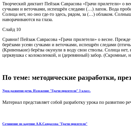
Творческий диктант Пейзаж Саврасова «Грачи прилетели» о вес
сучками и веточками, испещрён следами (…) лапок. Вода пробил
Солнца нет, но оно где-то здесь, рядом, за (…) облаком. Солн
наворачиваются на глаза.
Слайд 10
Сравни! Пейзаж Саврасова «Грачи прилетели» о весне. Прежде 
берёзами усеян сучками и веточками, испещрён следами (птичьи
(Кривенькие) берёзы окунули в воду свои стволы. Солнца нет,
церквушка с колоколенкой, и (деревянный) забор. (Скромные, н
По теме: методические разработки, пр
Урок развития речи. Изложение "Грачи прилетели" 3 класс.
Материал представляет собой разработку урока по развитию реч
Сочинение по картине А.К.Саврасова "Грачи прилетели"