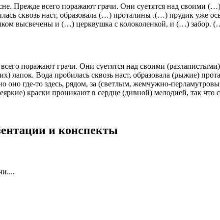
не. Прежде всего поражают грачи. Они суетятся над своими (…) 
ась сквозь наст, образовала (…) проталины .(…) прудик уже осв
ышком высвечены и (…) церквушка с колоколенкой, и (…) забор. (
всего поражают грачи. Они суетятся над своими (разлапистыми)
х) лапок. Вода пробилась сквозь наст, образовала (рыжие) прот
 но оно где-то здесь, рядом, за (светлым, жемчужно-перламутро
еяркие) краски проникают в сердце (дивной) мелодией, так что с
езентации и конспекты
и....