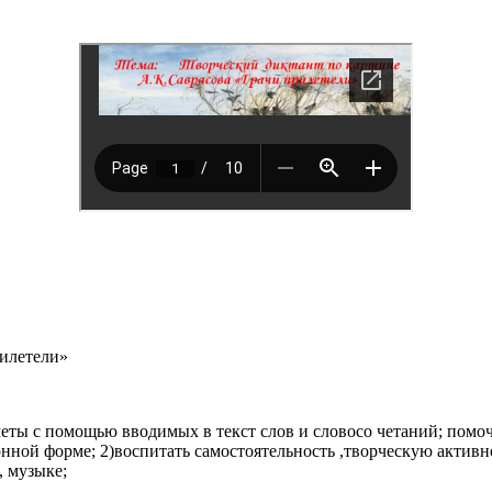
рилетели»
меты с помощью вводимых в текст слов и словосо четаний; помоч
ной форме; 2)воспитать самостоятельность ,творческую активно
, музыке;