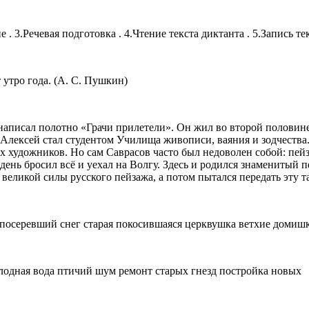
 . 3.Речевая подготовка . 4.Чтение текста диктанта . 5.Запись те
 утро года. (А. С. Пушкин)
аписал полотно «Грачи прилетели». Он жил во второй половине 1
 Алексей стал студентом Училища живописи, ваяния и зодчества
 художников. Но сам Саврасов часто был недоволен собой: пейз
 день бросил всё и уехал на Волгу. Здесь и родился знаменитый 
 великой силы русского пейзажа, а потом пытался передать эту 
 посеревший снег старая покосившаяся церквушка ветхие домиш
олодная вода птичий шум ремонт старых гнезд постройка новых