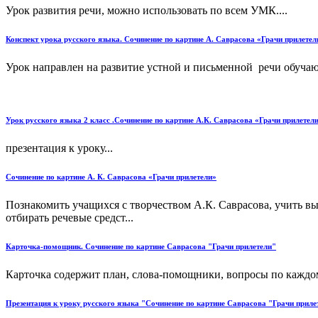
Урок развития речи, можно использовать по всем УМК....
Конспект урока русского языка. Сочинение по картине А. Саврасова «Грачи прилетел
Урок направлен на развитие устной и письменной речи обучаю
Урок русского языка 2 класс .Сочинение по картине А.К. Саврасова «Грачи прилете
презентация к уроку...
Сочинение по картине А. К. Саврасова «Грачи прилетели»
Познакомить учащихся с творчеством А.К. Саврасова, учить вы
отбирать речевые средст...
Карточка-помощник. Сочинение по картине Саврасова "Грачи прилетели"
Карточка содержит план, слова-помощники, вопросы по каждом
Презентация к уроку русского языка "Сочинение по картине Саврасова "Грачи приле