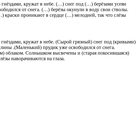
гнёздами, кружат в небе. (…) снег под (…) берёзами усеян
ободился от снега. (…) берёзы окунули в воду свои стволы.
…) краски проникают в сердце (…) мелодией, так что слёзы
 гнёздами, кружат в небе. (Сырой грязный) снег под (кривыми)
алины .(Маленький) прудик уже освободился от снега.
вым) облаком. Солнышком высвечены и (старая покосившаяся)
лёзы наворачиваются на глаза.