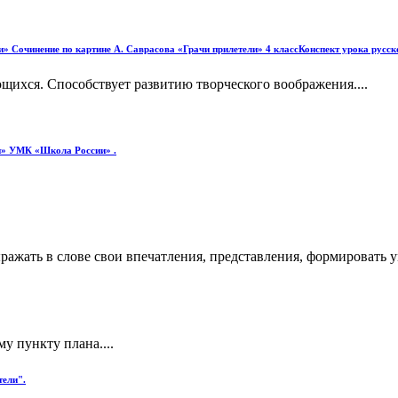
и» Сочинение по картине А. Саврасова «Грачи прилетели» 4 классКонспект урока русск
щихся. Способствует развитию творческого воображения....
ли» УМК «Школа России» .
ражать в слове свои впечатления, представления, формировать 
у пункту плана....
тели".