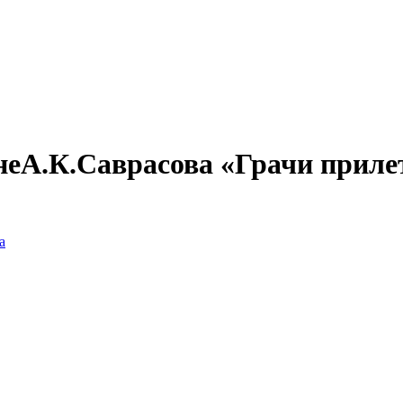
неА.К.Саврасова «Грачи приле
а