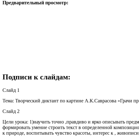
Предварительный просмотр:
Подписи к слайдам:
Слайд 1
Тема: Творческий диктант по картине А.К.Саврасова «Грачи п
Слайд 2
Цели урока: 1)научить точно ,правдиво и ярко описывать пред
формировать умение строить текст в определенной композицион
к природе, воспитывать чувство красоты, интерес к , живописи