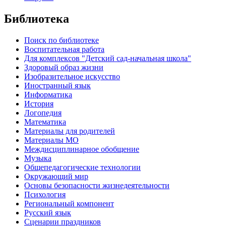
Библиотека
Поиск по библиотеке
Воспитательная работа
Для комплексов "Детский сад-начальная школа"
Здоровый образ жизни
Изобразительное искусство
Иностранный язык
Информатика
История
Логопедия
Математика
Материалы для родителей
Материалы МО
Междисциплинарное обобщение
Музыка
Общепедагогические технологии
Окружающий мир
Основы безопасности жизнедеятельности
Психология
Региональный компонент
Русский язык
Сценарии праздников