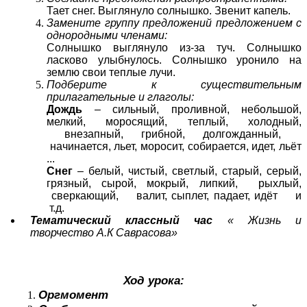
Тает снег. Выглянуло солнышко. Звенит капель.
Замените группу предложений предложением с
однородными членами:
Солнышко выглянуло из-за туч. Солнышко
ласково улыбнулось. Солнышко уронило на
землю свои теплые лучи.
Подберите к существительным
прилагательные и глаголы:
Дождь
– сильный, проливной, небольшой,
мелкий, моросящий, теплый, холодный,
внезапный, грибной, долгожданный,
начинается, льет, моросит, собирается, идет, льёт
...
Снег
– белый, чистый, светлый, старый, серый,
грязный, сырой, мокрый, липкий, рыхлый,
сверкающий, валит, сыплет, падает, идёт и
т.д.
Тематический классный час
« Жизнь и
творчество А.К Саврасова»
Ход урока:
Оргмомент