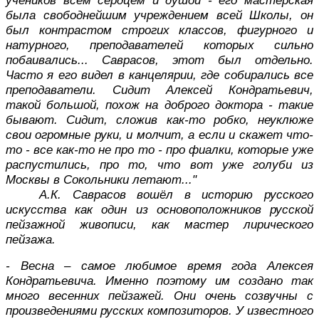
учеников всем сердцем и душой - его мастерская
была свободнейшим учреждением всей Школы, он
был контрастом строгих классов, фигурного и
натурного, преподавателей которых сильно
побаивались... Саврасов, этот был отдельно.
Часто я его видел в канцелярии, где собирались все
преподаватели. Сидит Алексей Кондратьевич,
такой большой, похож на доброго доктора - такие
бывают. Сидит, сложив как-то робко, неуклюже
свои огромные руки, и молчит, а если и скажет что-
то - все как-то не про то - про фиалки, которые уже
распустились, про то, что вот уже голуби из
Москвы в Сокольники летают..."
А.К. Саврасов вошёл в историю русского
искусства как один из основоположников русской
пейзажной живописи, как мастер лирического
пейзажа.
- Весна – самое любимое время года Алексея
Кондратьевича. Именно поэтому им создано так
много весенних пейзажей. Они очень созвучны с
произведениями русских композиторов. У известного