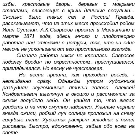
избы, крестовые дворы, деревья с мокрыми
стволами, свисающие с крыш длинные сосульки...
Сколько было таких сел в России! Правда,
рассказывают, что из этих мест происходил родом
Иван Сусанин. А.К.Саврасов приехал в Молвитино в
марте 1871 года, здесь много и плодотворно
работал над этюдами с натуры, так, что ни одна
мелочь не ускользала от его пристального взгляда.
Сначала работа никак не клеилась. Саврасов
подолгу бродил по окрестностям, прислушивался,
приглядывался. Но весну не чувствовал.
Но весна пришла, как приходит всегда, -
неожиданно сразу. Однажды утром художника
разбудили неугомонные птичьи голоса. Алексей
Кондратьевич выглянул в окошко и рассмеялся: за
окном голубело небо. Он увидел то, что желал
увидеть и на что смутно надеялся. Унылые черные
гнезда ожили, робкий луч солнца проложил на снегу
голубые тени. Художник раскрыл этюдник и начал
рисовать быстро, вдохновенно, забыв обо всем на
свете.