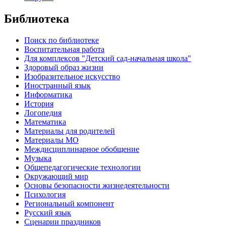
Библиотека
Поиск по библиотеке
Воспитательная работа
Для комплексов "Детский сад-начальная школа"
Здоровый образ жизни
Изобразительное искусство
Иностранный язык
Информатика
История
Логопедия
Математика
Материалы для родителей
Материалы МО
Междисциплинарное обобщение
Музыка
Общепедагогические технологии
Окружающий мир
Основы безопасности жизнедеятельности
Психология
Региональный компонент
Русский язык
Сценарии праздников