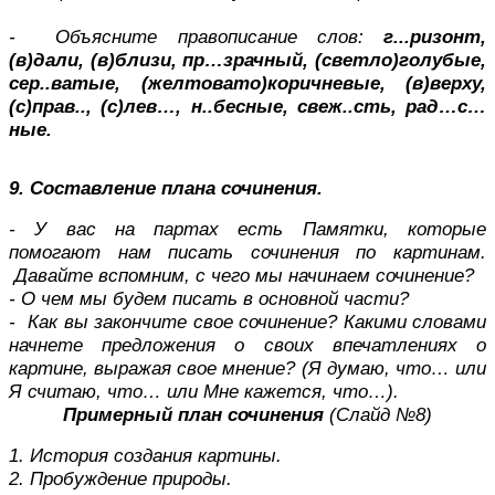
- Объясните правописание слов:
г...ризонт,
(в)дали, (в)близи, пр…зрачный, (светло)голубые,
сер..ватые, (желтовато)коричневые, (в)верху,
(с)прав.., (с)лев…, н..бесные, свеж..сть, рад…с…
ные.
9. Составление плана сочинения.
- У вас на партах есть Памятки, которые
помогают нам писать сочинения по картинам.
Давайте вспомним, с чего мы начинаем сочинение?
- О чем мы будем писать в основной части?
- Как вы закончите свое сочинение? Какими словами
начнете предложения о своих впечатлениях о
картине, выражая свое мнение? (Я думаю, что… или
Я считаю, что… или Мне кажется, что…).
Примерный план сочинения
(Слайд №8)
1. История создания картины.
2. Пробуждение природы.