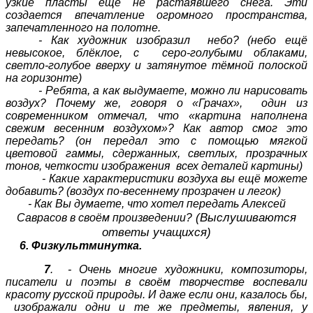
узкие пласты ещё не растаявшего снега. Эти
создается впечатление огромного пространства,
запечатленного на полотне.
- Как художник изобразил небо? (небо ещё
невысокое, блёклое, с серо-голубыми облаками,
светло-голубое вверху и затянутое тёмной полоской
на горизонте)
- Ребята, а как выдумаете, можно ли нарисовать
воздух?
Почему же, говоря о «Грачах», один из
современником отмечал, что «картина наполнена
свежим весенним воздухом»? Как автор смог это
передать? (он передал это с помощью мягкой
цветовой гаммы, сдержанных, светлых, прозрачных
тонов, четкости изображения всех деталей картины)
- Какие характеристики воздуха вы ещё можете
добавить? (воздух по-весеннему прозрачен и легок)
- Как Вы думаете, что хотел передать Алексей
(Выслушиваются
Саврасов в своём произведении?
ответы учащихся)
6. Физкультминутка.
7
. - Очень многие художники, композиторы,
писатели и поэты в своём творчестве воспевали
красоту русской природы. И даже если они, казалось бы,
изображали одни и те же предметы, явления, у