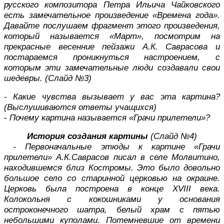
русского композитора Петра Ильича Чайковского
есть замечательное произведение «Времена года».
Давайте послушаем фрагмент этого произведения,
который называется «Март», посмотрим на
прекрасные весенние пейзажи А.К. Саврасова и
постараемся проникнуться настроением, с
которым эти замечательные люди создавали свои
шедевры. (Слайд №3)
- Какие чувства вызывает у вас эта картина?
(Выслушиваются ответы учащихся)
- Почему картина называется «Грачи прилетели»?
История создания картины
(Слайд №4)
- Первоначальные этюды к картине «Грачи
прилетели» А.К.Саврасов писал в селе Молвитино,
находившемся близ Костромы. Это было довольно
большое село со старинной церковью на окраине.
Церковь была построена в конце XVIII века.
Колокольня с кокошниками у основания
остроконечного шатра, белый храм с пятью
небольшими куполами. Потемневшие от времени