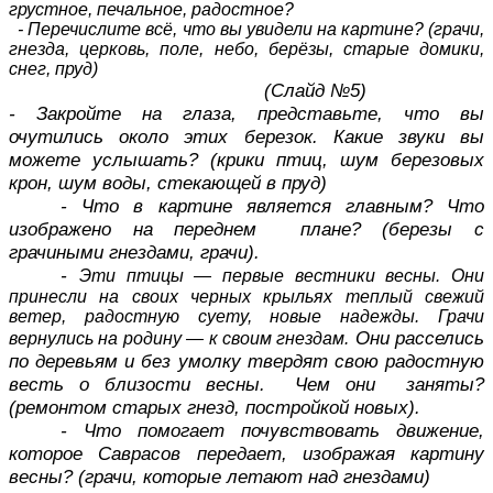
грустное, печальное, радостное?
- Перечислите всё, что вы увидели на картине? (грачи,
гнезда, церковь, поле, небо, берёзы, старые домики,
снег, пруд)
(Слайд №5)
- Закройте на глаза, представьте, что вы
очутились около этих березок. Какие звуки вы
можете услышать? (крики птиц, шум березовых
крон, шум воды, стекающей в пруд)
- Что в картине является главным? Что
изображено на переднем плане? (березы с
грачиными гнездами, грачи).
-
Эти птицы — первые вестники весны. Они
принесли на своих черных крыльях теплый свежий
ветер, радостную суету, новые надежды. Грачи
Они расселись
вернулись на родину — к своим гнездам.
по деревьям и без умолку твердят свою радостную
весть о близости весны. Чем они заняты?
(ремонтом старых гнезд, постройкой новых).
- Что помогает почувствовать движение,
которое Саврасов передает, изображая картину
весны? (грачи, которые летают над гнездами)