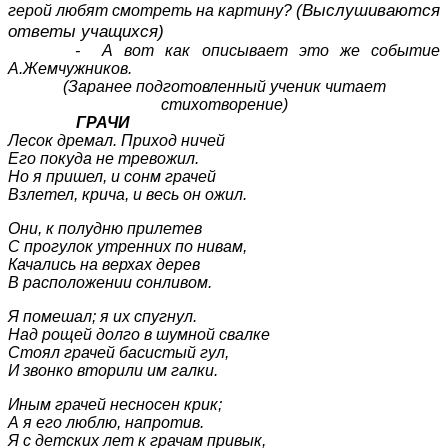
(Выслушиваются
герой любят смотреть на картину?
ответы учащихся)
- А вот как описывает это же событие
А.Жемчужников.
(Заранее подготовленный ученик читает
стихотворение)
ГРАЧИ
Лесок дремал. Приход ничей
Его покуда не тревожил.
Но я пришел, и сонм грачей
Взлетел, крича, и весь он ожил.
Они, к полудню прилетев
С прогулок утренних по нивам,
Качались на верхах дерев
В расположении сонливом.
Я помешал; я их спугнул.
Над рощей долго в шумной свалке
Стоял грачей басистый гул,
И звонко вторили им галки.
Иным грачей несносен крик;
А я его люблю, напротив.
Я с детских лет к грачам привык,