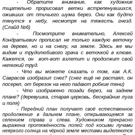
- Обратите внимание, как художник
тщательно прорисовал ветки встрепенувшихся,
оживших от птичьего шума берез. Они как будто
тянутся к небу, несмотря на тяжесть гнезд.
(Слайд №6)
- Посмотрите внимательно, Алексей
Кондратьевич прописал не только каждую веточку
на дереве, но и на снегу, на земле. Здесь же мы
видим и трудолюбивого грача с веточкой в клюве.
Кажется, он вот-вот взлетит и продолжит свой
нелегкий труд.
- Что вы можете сказать о том, как А.К.
Саврасов изобразил снег? (снег ещё не растаял, он
посерел, от березок на него падают робкие тени)
- Что изображено позади берез, на заднем
плане? (деревушка, старая церковь, бескрайние луга
и поля)
- Передний план получает своё естественное
продолжение в дальнем плане, открывающемся за
селением справа и слева. Художником прекрасно
выражена протяжённость полей: под косыми лучами
неяркого солнца на чёрной земле местами выделяются