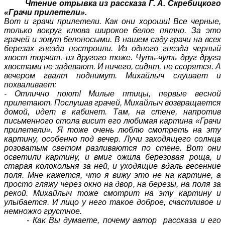
Чтение отрывка из рассказа Г. А. Скребицкого
«Грачи прилетели».
Вот и грачи прилетели. Как они хороши! Все черные,
только вокруг клюва широкое белое пятно. За это
грачей и зовут белоносыми. В нашем саду грачи на всех
березах гнезда построили. Из одного гнезда черный
хвост торчит, из другого тоже. Чуть-чуть друг друга
хвостами не задевают. И ничего, сидят, не ссорятся. А
вечером гвалт поднимут. Михайлыч слушает и
похваливает:
- Отлично поют! Милые птицы, первые весной
прилетают. Послушав грачей, Михайлыч возвращается
домой, идет в кабинет. Там, на стене, напротив
письменного стола висит его любимая картина «Грачи
прилетели». Я тоже очень люблю смотреть на эту
картину, особенно под вечер. Лучи заходящего солнца
розоватым светом разливаются по стене. Вот они
осветили картину, и вмиг ожила березовая роща, и
старая колокольня за ней, и уходящие вдаль весенние
поля. Мне кажется, что я вижу это не на картине, а
просто гляжу через окно на двор, на березы, на поля за
рекой. Михайлыч тоже смотрит на эту картину и
улыбается. И лицо у него такое доброе, счастливое и
немножко грустное.
- Как Вы думаете, почему автор рассказа и его