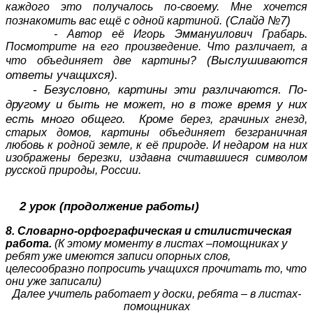
каждого это получалось по-своему. Мне хочется
(Слайд №7)
познакомить вас ещё с одной картиной.
- Автор её Игорь Эммануилович Грабарь.
Посмотрите на его произведение. Что различает, а
(Выслушиваются
что объединяет две картины?
ответы учащихся).
- Безусловно, картины эти различаются. По-
другому и быть не может, но в тоже время у них
есть много общего. Кроме
берез, грачиных гнезд,
старых домов, картины объединяет безграничная
любовь к родной земле, к её природе. И недаром на них
изображены березки, издавна считавшиеся символом
русской природы, России.
2 урок (продолжение работы)
8. Словарно-орфографическая и стилистическая
работа.
(К этому моменту в листах –помощниках у
ребят уже имеются записи опорных слов,
целесообразно попросить учащихся прочитать то, что
они уже записали)
Далее учитель работает у доски, ребята – в листах-
помощниках