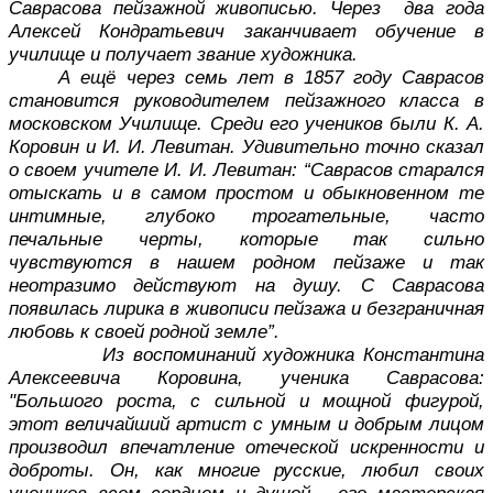
Саврасова пейзажной живописью. Через два года
Алексей Кондратьевич заканчивает обучение в
училище и получает звание художника.
А ещё через семь лет в 1857 году Саврасов
становится руководителем пейзажного класса в
московском Училище. Среди его учеников были К. А.
Коровин и И. И. Левитан. Удивительно точно сказал
о своем учителе И. И. Левитан: “Саврасов старался
отыскать и в самом простом и обыкновенном те
интимные, глубоко трогательные, часто
печальные черты, которые так сильно
чувствуются в нашем родном пейзаже и так
неотразимо действуют на душу. С Саврасова
появилась лирика в живописи пейзажа и безграничная
любовь к своей родной земле”.
Из воспоминаний художника Константина
Алексеевича Коровина, ученика Саврасова:
"Большого роста, с сильной и мощной фигурой,
этот величайший артист с умным и добрым лицом
производил впечатление отеческой искренности и
доброты. Он, как многие русские, любил своих