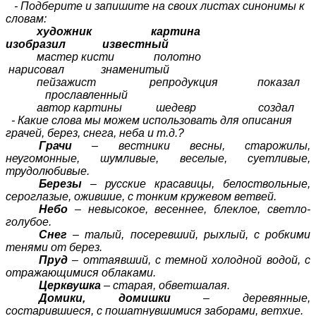
- Подберите и запишите на своих листах синонимы к
словам:
художник картина
изобразил известный
мастер кисти полотно
нарисовал знаменитый
пейзажист репродукция показал
прославленный
автор картины шедевр создал
- Какие слова мы можем использовать для описания
грачей, берез, снега, неба и т.д.?
Грачи
– вестники весны, старожилы,
неугомонные, шумливые, веселые, суетливые,
трудолюбивые.
Березы
– русские красавицы, белоствольные,
сероглазые, ожившие, с тонким кружевом ветвей.
Небо
– невысокое, весеннее, блеклое, светло-
голубое.
Снег
– талый, посеревший, рыхлый, с робкими
тенями от берез.
Пруд
– оттаявший, с темной холодной водой, с
отражающимися облаками.
Церквушка
– старая, обветшалая.
Домики, домишки
– деревянные,
состарившиеся, с пошатнувшимися заборами, ветхие.