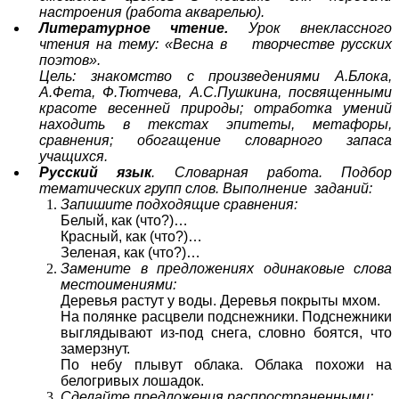
настроения (работа акварелью).
Литературное чтение.
Урок внеклассного
чтения на тему: «Весна в творчестве русских
поэтов».
Цель: знакомство с произведениями А.Блока,
А.Фета, Ф.Тютчева, А.С.Пушкина, посвященными
красоте весенней природы; отработка умений
находить в текстах эпитеты, метафоры,
сравнения; обогащение словарного запаса
учащихся.
Русский язык
. Словарная работа. Подбор
тематических групп слов. Выполнение заданий:
Запишите подходящие сравнения:
Белый, как (что?)…
Красный, как (что?)…
Зеленая, как (что?)…
Замените в предложениях одинаковые слова
местоимениями:
Деревья растут у воды. Деревья покрыты мхом.
На полянке расцвели подснежники. Подснежники
выглядывают из-под снега, словно боятся, что
замерзнут.
По небу плывут облака. Облака похожи на
белогривых лошадок.
Сделайте предложения распространенными: