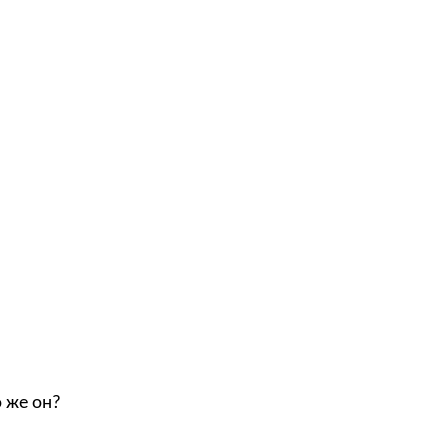
о же он?