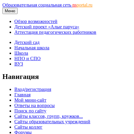
Образовательная социальная сеть
ns
portal.ru
Меню
Обзор возможностей
Детский проект «Алые паруса»
Аттестация педагогических работников
Детский сад
Начальная школа
Школа
НПО и СПО
ВУЗ
Навигация
Вход/регистрация
Главная
Мой мини-сайт
Ответы на вопросы
Поиск по сайту
Сайты классов, групп, кружков...
Сайты образовательных учреждений
Сайты коллег
Форумы