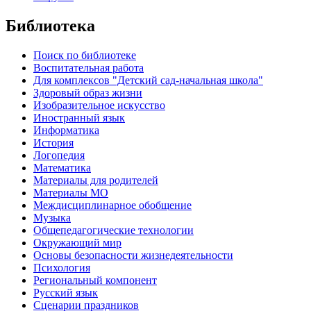
Библиотека
Поиск по библиотеке
Воспитательная работа
Для комплексов "Детский сад-начальная школа"
Здоровый образ жизни
Изобразительное искусство
Иностранный язык
Информатика
История
Логопедия
Математика
Материалы для родителей
Материалы МО
Междисциплинарное обобщение
Музыка
Общепедагогические технологии
Окружающий мир
Основы безопасности жизнедеятельности
Психология
Региональный компонент
Русский язык
Сценарии праздников