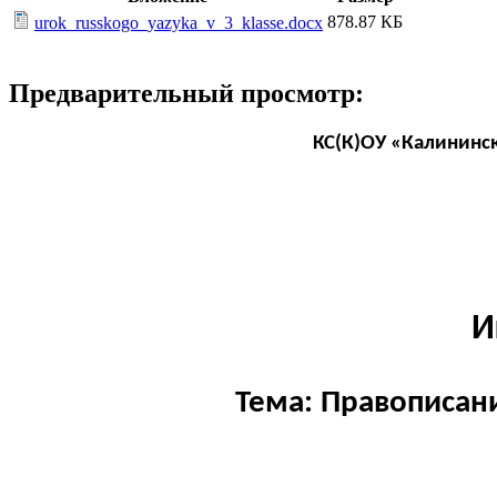
878.87 КБ
urok_russkogo_yazyka_v_3_klasse.docx
Предварительный просмотр:
КС(К)ОУ «Калининск
И
Тема: Правописани