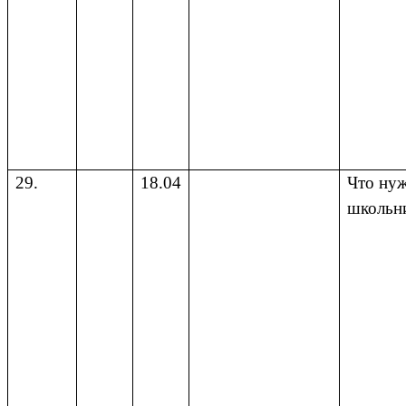
29.
18.04
Что ну
школьн