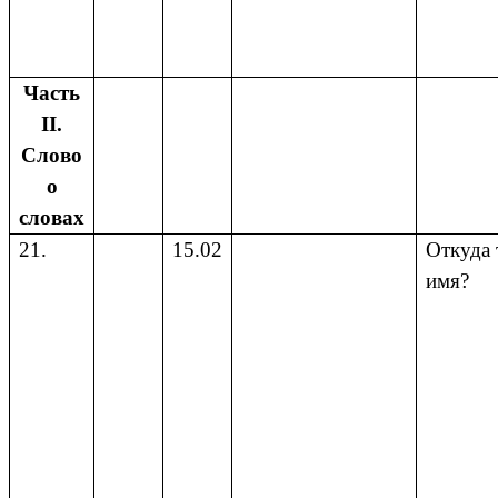
Часть
II.
Слово
о
словах
21.
15.02
Откуда 
имя?