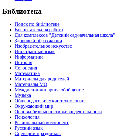
Библиотека
Поиск по библиотеке
Воспитательная работа
Для комплексов "Детский сад-начальная школа"
Здоровый образ жизни
Изобразительное искусство
Иностранный язык
Информатика
История
Логопедия
Математика
Материалы для родителей
Материалы МО
Междисциплинарное обобщение
Музыка
Общепедагогические технологии
Окружающий мир
Основы безопасности жизнедеятельности
Психология
Региональный компонент
Русский язык
Сценарии праздников