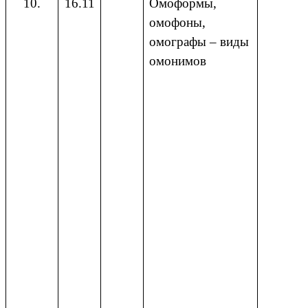
10.
16.11
Омоформы,
омофоны,
омографы – виды
омонимов