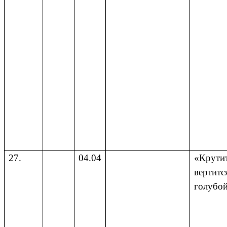
27.
04.04
«Крутит
вертитс
голубо