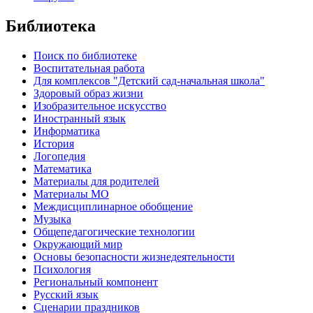
Библиотека
Поиск по библиотеке
Воспитательная работа
Для комплексов "Детский сад-начальная школа"
Здоровый образ жизни
Изобразительное искусство
Иностранный язык
Информатика
История
Логопедия
Математика
Материалы для родителей
Материалы МО
Междисциплинарное обобщение
Музыка
Общепедагогические технологии
Окружающий мир
Основы безопасности жизнедеятельности
Психология
Региональный компонент
Русский язык
Сценарии праздников