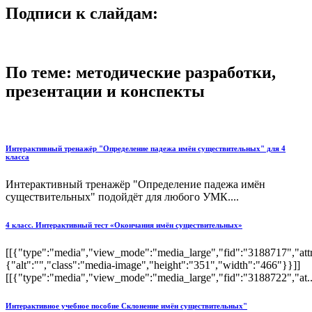
Подписи к слайдам:
По теме: методические разработки,
презентации и конспекты
Интерактивный тренажёр "Определение падежа имён существительных" для 4
класса
Интерактивный тренажёр "Определение падежа имён
существительных" подойдёт для любого УМК....
4 класс. Интерактивный тест «Окончания имён существительных»
[[{"type":"media","view_mode":"media_large","fid":"3188717","attr
{"alt":"","class":"media-image","height":"351","width":"466"}}]]
[[{"type":"media","view_mode":"media_large","fid":"3188722","at..
Интерактивное учебное пособие Склонение имён существительных"