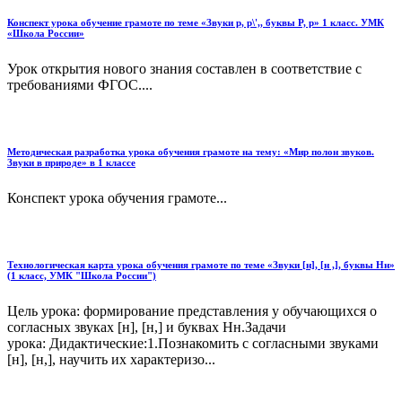
Конспект урока обучение грамоте по теме «Звуки р, р\',, буквы Р, р» 1 класс. УМК
«Школа России»
Урок открытия нового знания составлен в соответствие с
требованиями ФГОС....
Методическая разработка урока обучения грамоте на тему: «Мир полон звуков.
Звуки в природе» в 1 классе
Конспект урока обучения грамоте...
Технологическая карта урока обучения грамоте по теме «Звуки [н], [н ,], буквы Нн»
(1 класс, УМК "Школа России")
Цель урока: формирование представления у обучающихся о
согласных звуках [н], [н,] и буквах Нн.Задачи
урока: Дидактические:1.Познакомить с согласными звуками
[н], [н,], научить их характеризо...