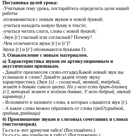
Постановка целей урока:
-Учитывая тему урока, постарайтесь определить цели нашей
работы.
-
познакомиться с новым звуком и новой буквой;
-учиться находить новую букву в тексте;
-учиться читать слоги, слова с новой буквой
;
-Звук [г] гласный или согласный? Почему?
-Чем отличаются звуки [г] и [г']?
Звуки [г] и [г'] обозначаются буквами Гг.
3. Ознакомление с новым материалом.
а) Характеристика звуков по артикуляционным и
акустическим признакам.
- Давайте произнесем слово-отгадку.Какой новый звук вы
услышали в слове? Давайте дадим этому звуку
характеристику.
(Звук [г] – согласный, звонкий, твёрдый,
живёт в домике синего цвета. Но у него есть брат-близнец
[г'], который живет в зелёном домике. У него добрый, мягкий
характер.)
- Вспомните и назовите слова, в которых слышится звук [г].
- А какие слова можно образовать от слова гриб?(
грибной,
грибник,грибница)
б) Произношение звуков в слоговых сочетаниях и словах
(чистоговорки).
Га-га-га- вот дремучая тайга! (Восхищённо.)
Гу-гу-гу- мы прибыли в тайгу! (Восторженно.)