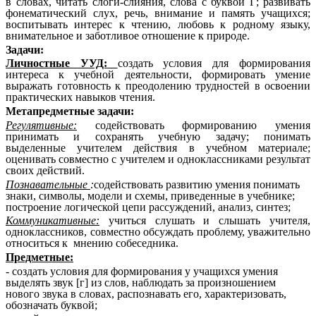
в словах, читать слоги-слияния, слова с буквой Г; развивать
фонематический слух, речь, внимание и память учащихся;
воспитывать интерес к чтению, любовь к родному языку,
внимательное и заботливое отношение к природе.
Задачи:
Личностные УУД:
создать условия для формирования
интереса к учебной деятельности, формировать умение
выражать готовность к преодолению трудностей в освоении
практических навыков чтения.
Метапредметные задачи:
Регулятивные:
содействовать формированию умения
принимать и сохранять учебную задачу; понимать
выделенные учителем действия в учебном материале;
оценивать совместно с учителем и одноклассниками результат
своих действий.
Познавательные
:
содействовать развитию умения понимать
знаки, символы, модели и схемы, приведенные в учебнике;
построение логической цепи рассуждений, анализ, синтез;
Коммуникативные:
учиться слушать и слышать учителя,
одноклассников, совместно обсуждать проблему, уважительно
относиться к мнению собеседника.
Предметные:
- создать условия для формирования у учащихся умения
выделять звук [г] из слов, наблюдать за произношением
нового звука в словах, распознавать его, характеризовать,
обозначать буквой;