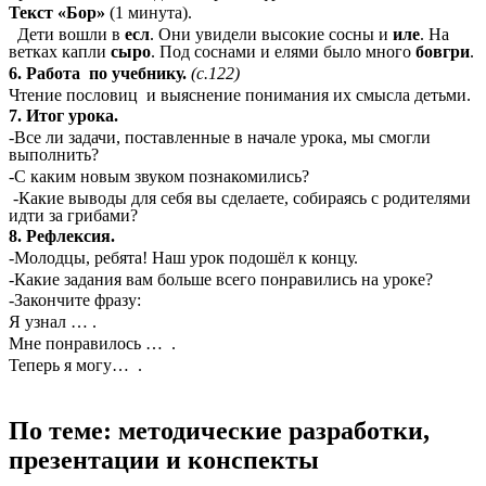
Текст «Бор»
(1 минута).
Дети вошли в
есл
. Они увидели высокие сосны и
иле
. На
ветках
капли
сыро
. Под соснами и елями было много
бовгри
.
6. Работа по учебнику.
(с.122)
Чтение пословиц и выяснение понимания их смысла детьми.
7. Итог урока.
-Все ли задачи, поставленные в начале урока, мы смогли
выполнить?
-С каким новым звуком познакомились?
-Какие выводы для себя вы сделаете, собираясь с родителями
идти за грибами?
8. Рефлексия.
-Молодцы, ребята! Наш урок подошёл к концу.
-Какие задания вам больше всего понравились на уроке?
-Закончите фразу:
Я узнал … .
Мне понравилось … .
Теперь я могу… .
По теме: методические разработки,
презентации и конспекты