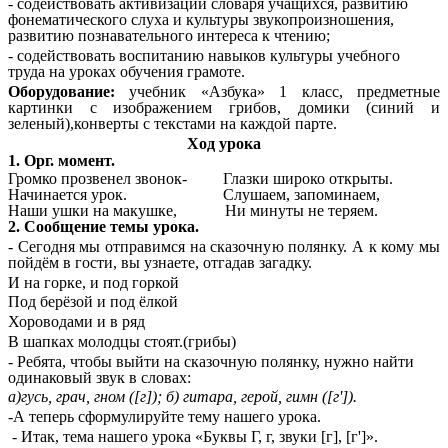
- содействовать активизации словаря учащихся, развитию
фонематического слуха и культуры звукопроизношения,
развитию познавательного интереса к чтению;
- содействовать воспитанию навыков культуры учебного
труда на уроках обучения грамоте.
Оборудование:
учебник «Азбука» 1 класс, предметные
картинки с изображением грибов, домики (синий и
зеленый),конверты с текстами на каждой парте.
Ход урока
1. Орг. момент.
Громко прозвенел звонок- Глазки широко открыты.
Начинается урок. Слушаем, запоминаем,
Наши ушки на макушке, Ни минуты не теряем.
2. Сообщение темы урока.
- Сегодня мы отправимся на сказочную полянку. А к кому мы
пойдём в гости, вы узнаете, отгадав загадку.
И на горке, и под горкой
Под берёзой и под ёлкой
Хороводами и в ряд
В шапках молодцы стоят.(грибы)
- Ребята, чтобы выйти на сказочную полянку, нужно найти
одинаковый звук в словах:
а)гусь, грач, гном ([г]); б) гитара, герой, гимн ([г']).
-А теперь сформулируйте тему нашего урока.
- Итак, тема нашего урока «Буквы Г, г, звуки [г], [г']».