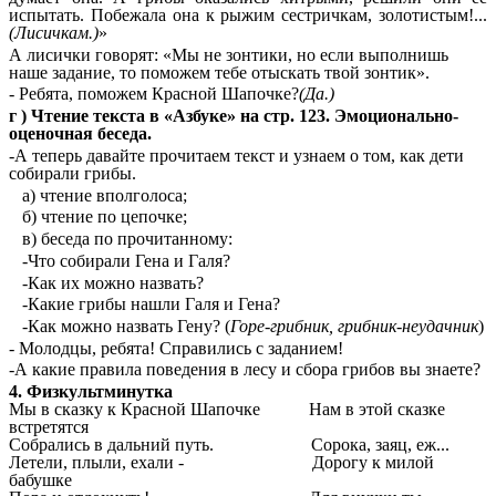
испытать. Побежала она к рыжим сестричкам, золотистым!...
(Лисичкам.)
»
А лисички говорят: «Мы не зонтики, но если выполнишь
наше задание, то поможем тебе отыскать твой зонтик».
- Ребята, поможем Красной Шапочке?
(Да.)
г ) Чтение текста в «Азбуке» на стр. 123. Эмоционально-
оценочная беседа.
-А теперь давайте прочитаем текст и узнаем о том, как дети
собирали грибы.
а) чтение вполголоса;
б) чтение по цепочке;
в) беседа по прочитанному:
-Что собирали Гена и Галя?
-Как их можно назвать?
-Какие грибы нашли Галя и Гена?
-Как можно назвать Гену? (
Горе-грибник, грибник-неудачник
)
- Молодцы, ребята! Справились с заданием!
-А какие правила поведения в лесу и сбора грибов вы знаете?
4.
Физкультминутка
Мы в сказку к Красной Шапочке Нам в этой сказке
встретятся
Собрались в дальний путь. Сорока, заяц, еж...
Летели, плыли, ехали - Дорогу к милой
бабушке