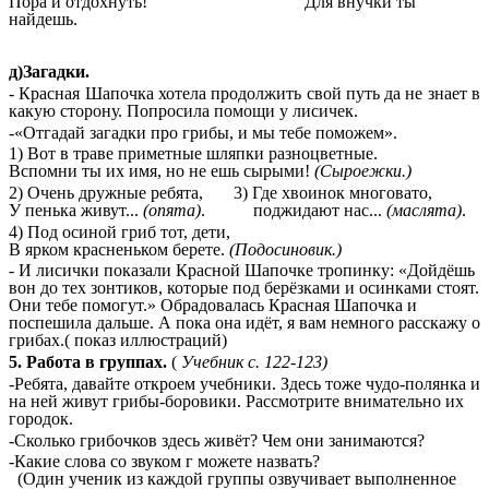
Пора и отдохнуть! Для внучки ты
найдешь.
д)Загадки.
- Красная Шапочка хотела продолжить свой путь да не знает в
какую сторону. Попросила помощи у лисичек.
-«Отгадай загадки про грибы, и мы тебе поможем».
1) Вот в траве приметные шляпки разноцветные.
Вспомни ты их имя, но не ешь сырыми!
(Сыроежки.)
2) Очень дружные ребята, 3) Где хвоинок многовато,
У пенька живут...
(опята)
. поджидают нас...
(маслята)
.
4) Под осиной гриб тот, дети,
В ярком красненьком берете.
(Подосиновик.)
- И лисички показали Красной Шапочке тропинку: «Дойдёшь
вон до тех зонтиков, которые под берёзками и осинками стоят.
Они тебе помогут.» Обрадовалась Красная Шапочка и
поспешила дальше. А пока она идёт, я вам немного расскажу о
грибах.( показ иллюстраций)
5. Работа в группах.
(
Учебник с. 122-123)
-Ребята, давайте откроем учебники. Здесь тоже чудо-полянка и
на ней живут грибы-боровики. Рассмотрите внимательно их
городок.
-Сколько грибочков здесь живёт? Чем они занимаются?
-Какие слова со звуком г можете назвать?
(Один ученик из каждой группы озвучивает выполненное