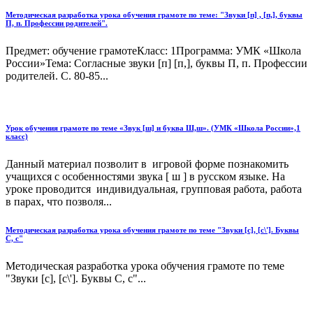
Методическая разработка урока обучения грамоте по теме: "Звуки [п] , [п,], буквы
П, п. Профессии родителей".
Предмет: обучение грамотеКласс: 1Программа: УМК «Школа
России»Тема: Согласные звуки [п] [п,], буквы П, п. Профессии
родителей. С. 80-85...
Урок обучения грамоте по теме «Звук [ш] и буква Ш,ш». (УМК «Школа России»,1
класс)
Данный материал позволит в игровой форме познакомить
учащихся с особенностями звука [ ш ] в русском языке. На
уроке проводится индивидуальная, групповая работа, работа
в парах, что позволя...
Методическая разработка урока обучения грамоте по теме "Звуки [с], [с\']. Буквы
С, с"
Методическая разработка урока обучения грамоте по теме
"Звуки [с], [с\']. Буквы С, с"...