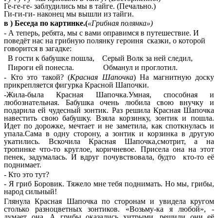
Ге-ге-ге- заблудились мы в тайге. (Печально.)
Ги-ги-ги- наконец мы вышли из тайги.
в ) Беседа по картинке.(
«Грибная полянка»)
- А теперь, ребята, мы с вами оправимся в путешествие. И
поведёт нас на грибную полянку героиня сказки, о которой
говорится в загадке:
В гости к бабушке пошла, Серый Волк за ней следил,
Пироги ей понесла. Обманул и проглотил.
- Кто это такой? (
Красная Шапочка
) На магнитную доску
прикрепляется фигурка Красной Шапочки.
-Жила-была Красная Шапочка.Умная, способная и
любознательная. Бабушка очень любила свою внучку и
подарила ей чудесный зонтик. Раз решила Красная Шапочка
навестить свою бабушку. Взяла корзинку, зонтик и пошла.
Идет по дорожке, мечтает и не заметила, как споткнулась и
упала.Сама в одну сторону, а зонтик и корзинка в другую
укатились. Вскочила Красная Шапочка,смотрит, а на
тропинке что-то круглое, коричневое. Присела она на этот
пенек, задумалась. И вдруг почувствовала, будто кто-то её
поднимает.
- Кто это тут?
- Я гриб Боровик. Тяжело мне тебя поднимать. Но мы, грибы,
народ сильный!
Глянула Красная Шапочка по сторонам и увидела кругом
столько разноцветных зонтиков. «Возьму-ка я любой», -
думает она. А грибы оказались хитрыми, решили они её