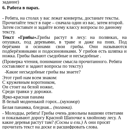
задание)
6. Работа в парах.
- Ребята, на столах у вас лежат конверты, достаньте тексты.
Прочитайте текст в паре – сначала один из вас, затем второй.
Затем составьте и задайте всему классу вопросы по данному
тексту.
Текст «Грибы».
Грибы растут в лесу: на полянках, на
опушках, под деревьями, в траве и даже на пнях. Под
берёзами и осинами свои грибы. Они называются
подберёзовиками и подосиновиками. У грибов есть шляпка и
ножка. Грибы бывают съедобные и несъедобные .
(Проверка чтения, понимание смысла прочитанного. Ребята
составляют и задают вопросы по тексту)
-Какие несъедобные грибы вы знаете?
Этот гриб нам всем знаком:
С кружевным воротником,
Он стоит на белой ножке,
Среди травки у дорожки.
Ярко-красная панама
В белый модненький горох...(
мухомор
)
Белая панамка, бледная...
(поганка)
.
- Молодцы, ребята! Грибы очень довольны вашими ответами
и показывают дорогу Красной Шапочке к хвойному лесу. А
какие деревья растут там?
(Сосны и ели.)
А они просят
прочитать текст на доске и расшифровать слова.