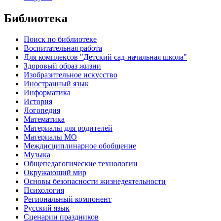
Библиотека
Поиск по библиотеке
Воспитательная работа
Для комплексов "Детский сад-начальная школа"
Здоровый образ жизни
Изобразительное искусство
Иностранный язык
Информатика
История
Логопедия
Математика
Материалы для родителей
Материалы МО
Междисциплинарное обобщение
Музыка
Общепедагогические технологии
Окружающий мир
Основы безопасности жизнедеятельности
Психология
Региональный компонент
Русский язык
Сценарии праздников