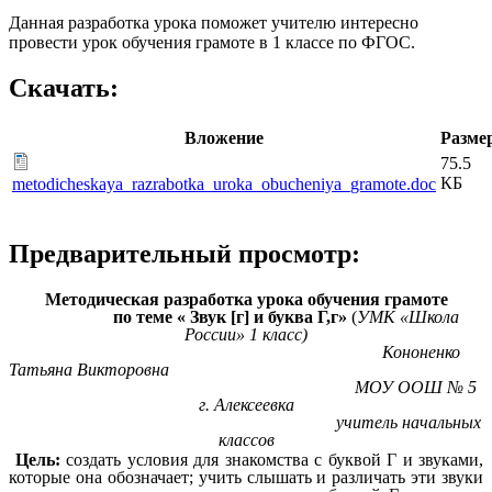
Данная разработка урока поможет учителю интересно
провести урок обучения грамоте в 1 классе по ФГОС.
Скачать:
Вложение
Разме
75.5
КБ
metodicheskaya_razrabotka_uroka_obucheniya_gramote.doc
Предварительный просмотр:
Методическая разработка урока обучения грамоте
по теме « Звук [г] и буква Г,г»
(
УМК «Школа
России» 1 класс)
Кононенко
Татьяна Викторовна
МОУ ООШ № 5
г. Алексеевка
учитель начальных
классов
Цель:
создать условия для знакомства с буквой Г и звуками,
которые она обозначает; учить слышать и различать эти звуки