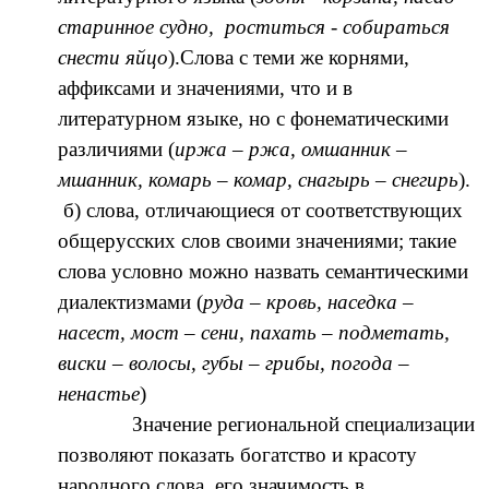
старинное судно, роститься - собираться
снести яйцо
).Слова с теми же корнями,
аффиксами и значениями, что и в
литературном языке, но с фонематическими
различиями (
иржа – ржа, омшанник –
мшанник, комарь – комар, снагырь – снегирь
).
б) слова, отличающиеся от соответствующих
общерусских слов своими значениями; такие
слова условно можно назвать семантическими
диалектизмами (
руда – кровь, наседка –
насест, мост – сени, пахать – подметать,
виски – волосы, губы – грибы, погода –
ненастье
)
Значение региональной специализации
позволяют показать богатство и красоту
народного слова, его значимость в