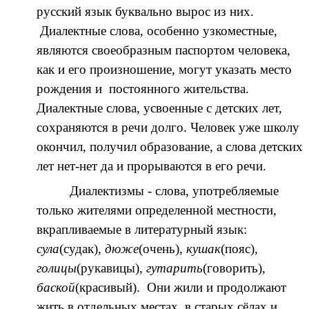
русский язык буквально вырос из них.
Диалектные слова, особенно узкоместные,
являются своеобразным паспортом человека,
как и его произношение, могут указать место
рождения и постоянного жительства.
Диалектные слова, усвоенные с детских лет,
сохраняются в речи долго. Человек уже школу
окончил, получил образование, а слова детских
лет нет-нет да и прорываются в его речи.
Диалектизмы - слова, употребляемые
только жителями определенной местности,
вкрапливаемые в литературный язык:
сула
(судак),
дюже
(очень)
, кушак
(пояс)
,
голицы
(рукавицы)
, гутарить
(говорить)
,
баской
(красивый).
Они жили и продолжают
жить в отдельных местах, в старых сёлах и