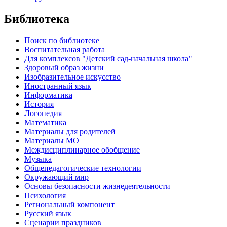
Библиотека
Поиск по библиотеке
Воспитательная работа
Для комплексов "Детский сад-начальная школа"
Здоровый образ жизни
Изобразительное искусство
Иностранный язык
Информатика
История
Логопедия
Математика
Материалы для родителей
Материалы МО
Междисциплинарное обобщение
Музыка
Общепедагогические технологии
Окружающий мир
Основы безопасности жизнедеятельности
Психология
Региональный компонент
Русский язык
Сценарии праздников