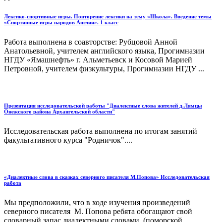
Лексико-спортивные игры. Повторение лексики на тему «Школа». Введение темы
«Спортивные игры народов Англии». 1 класс
Работа выполнена в соавторстве: Рубцовой Анной
Анатольевной, учителем английского языка, Прогимназии
НГДУ «Ямашнефть» г. Альметьевск и Косовой Марией
Петровной, учителем физкультуры, Прогимназии НГДУ ...
Презентация исследовательской работы "Диалектные слова жителей д.Лямцы
Онежского района Архангельской области"
Исследовательская работа выполнена по итогам занятий
факультативного курса "Родничок"....
«Диалектные слова в сказках северного писателя М.Попова» Исследовательская
работа
Мы предположили, что в ходе изучения произведений
северного писателя М. Попова ребята обогащают свой
словарный запас диалектными словами (поморской