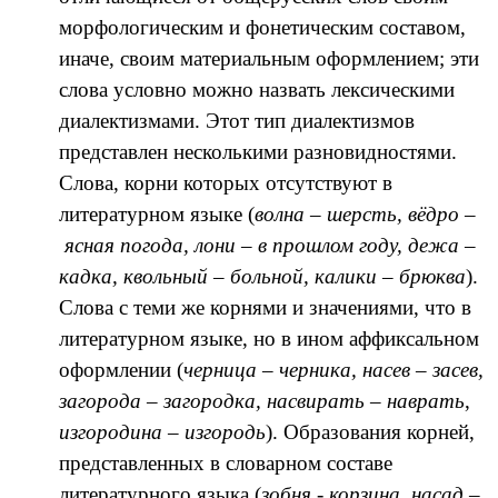
морфологическим и фонетическим составом,
иначе, своим материальным оформлением; эти
слова условно можно назвать лексическими
диалектизмами. Этот тип диалектизмов
представлен несколькими разновидностями.
Слова, корни которых отсутствуют в
литературном языке (
волна – шерсть, вёдро –
ясная погода, лони – в прошлом году, дежа –
кадка, квольный – больной,
калики – брюква
).
Слова с теми же корнями и значениями, что в
литературном языке, но в ином аффиксальном
оформлении (
черница
–
черника, насев – засев,
загорода – загородка, насвирать – наврать
,
изгородина – изгородь
). Образования корней,
представленных в словарном составе
литературного языка (
зобня - корзина, насад
–