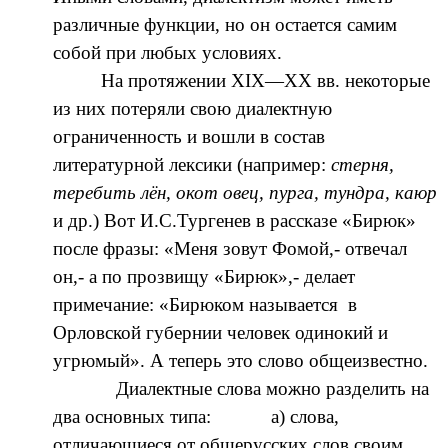
различные функции, но он остается самим
собой при любых условиях.
На протяжении XIX—XX вв. некоторые
из них потеряли свою диалектную
ограниченность и вошли в состав
литературной лексики (например:
стерня,
теребить лён, окот овец, пурга, тундра, каюр
и др.) Вот И.С.Тургенев в рассказе «Бирюк»
после фразы: «Меня зовут Фомой,- отвечал
он,- а по прозвищу «Бирюк»,- делает
примечание: «Бирюком называется в
Орловской губернии человек одинокий и
угрюмый». А теперь это слово общеизвестно.
Диалектные слова можно разделить на
два основных типа: а) слова,
отличающиеся от общерусских слов своим