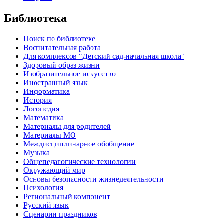
Библиотека
Поиск по библиотеке
Воспитательная работа
Для комплексов "Детский сад-начальная школа"
Здоровый образ жизни
Изобразительное искусство
Иностранный язык
Информатика
История
Логопедия
Математика
Материалы для родителей
Материалы МО
Междисциплинарное обобщение
Музыка
Общепедагогические технологии
Окружающий мир
Основы безопасности жизнедеятельности
Психология
Региональный компонент
Русский язык
Сценарии праздников