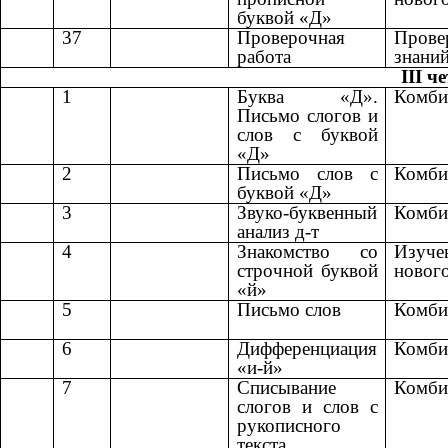
буквой «Д»
37
Проверочная
Прове
работа
знани
III ч
1
Буква «Д».
Комби
Письмо слогов и
слов с буквой
«Д»
2
Письмо слов с
Комби
буквой «Д»
3
Звуко-буквенный
Комби
анализ д-т
4
Знакомство со
Изуче
строчной буквой
новог
«й»
5
Письмо слов
Комби
6
Дифференциация
Комби
«и-й»
7
Списывание
Комби
слогов и слов с
рукописного
текста.