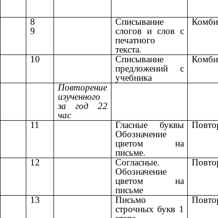
8
Списывание
Комби
9
слогов и слов с
печатного
текста.
10
Списывание
Комби
предложений с
учебника
Повторение
изученного
за год 22
час
11
Гласные буквы
Повто
Обозначение
цветом на
письме.
12
Согласные.
Повто
Обозначение
цветом на
письме
13
Письмо
Повто
строчных букв 1