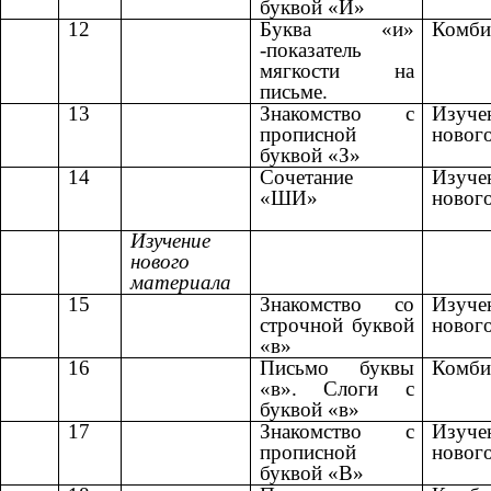
буквой «И»
12
Буква «и»
Комби
-показатель
мягкости на
письме.
13
Знакомство с
Изуче
прописной
новог
буквой «З»
14
Сочетание
Изуче
«ШИ»
новог
Изучение
нового
материала
15
Знакомство со
Изуче
строчной буквой
новог
«в»
16
Письмо буквы
Комби
«в». Слоги с
буквой «в»
17
Знакомство с
Изуче
прописной
новог
буквой «В»