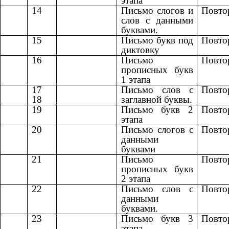
этапа
14
Письмо слогов и
Повто
слов с данными
буквами.
15
Письмо букв под
Повто
диктовку
16
Письмо
Повто
прописных букв
1 этапа
17
Письмо слов с
Повто
18
заглавной буквы.
19
Письмо букв 2
Повто
этапа
20
Письмо слогов с
Повто
данными
буквами
21
Письмо
Повто
прописных букв
2 этапа
22
Письмо слов с
Повто
данными
буквами.
23
Письмо букв 3
Повто
этапа