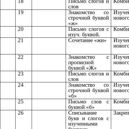
18
Письмо слогов и
Комби
слов
19
Знакомство со
Изуче
строчной буквой
новог
«ж»
20
Письмо слогов с
Комби
изуч. буквой.
21
Сочетание «жи»
Изуче
новог
22
Знакомство с
Изуче
прописной
новог
буквой «Ж»
23
Письмо слогов и
Комби
слов
24
Знакомство со
Изуче
строчной буквой
новог
«б»
25
Письмо слов с
Комби
буквой «б»
26
Списывание
Закреп
букв и слогов с
изученными