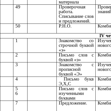
материала
49
Проверочная
Прове
работа.
знани
Списывание слов
и предложений.
50
Р.Н.О.
Комби
IV че
1
Знакомство со
Изуче
строчной буквой
новог
«э»
2
Письмо слов с
Комби
буквой «э»
3
Знакомство с
Изуче
прописной
новог
буквой «Э»
4
Письмо букв
Комби
Э,Х,С
5
Письмо слов с
Комби
6
изученными
буквами
7
Предложение.
Комби