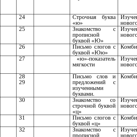
24
Строчная буква
Изуче
«ю»
новог
25
Знакомство с
Изуче
прописной
новог
буквой «Ю»
26
Письмо слогов с
Комби
буквой «Юю»
27
«ю»-показатель
Изуче
мягкости
новог
28
Письмо слов и
Комби
29
предложений с
изученными
буквами.
30
Знакомство со
Изуче
строчной буквой
новог
«ц»
31
Письмо слогов с
Комби
буквой «ц»
32
Знакомство с
Изуче
прописной
новог