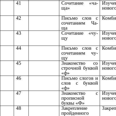
41
Сочетание «ча-
Изуче
ща»
новог
42
Письмо слов с
Комби
сочетанием Ча-
ща
43
Сочетание «чу-
Изуче
щу
новог
44
Письмо слов с
Комби
сочетанием чу-
щу
45
Знакомство со
Изуче
строчной буквой
новог
«ф»
46
Письмо слогов и
Комби
слов с буквой
«ф»
47
Знакомство с
Изуче
прописной
новог
буквы «Ф»
48
Закрепление
Закреп
пройденного