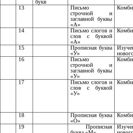
букв
13
Письмо
Комби
строчной и
заглавной буквы
«А»
14
Письмо слогов и
Комби
слов с буквой
«А»
15
Прописная буква
Изуче
«У»
новог
16
Письмо
Комби
строчной и
заглавной буквы
«У»
17
Письмо слогов и
Комби
слов с буквой
«У»
18
Прописная буква
Комби
«О»
19
Прописная
Изуче
буква «М»
новог