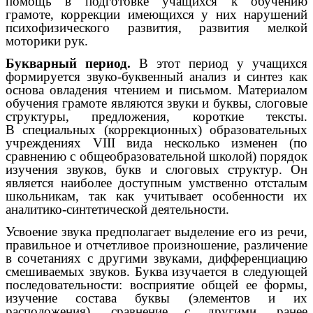
помощь в подготовке учащихся к обучению
грамоте, коррекции имеющихся у них нарушений
психофизического развития, развития мелкой
моторики рук.
Букварный период.
В
этот период у учащихся
формируется звуко-буквенный анализ и синтез как
основа овладения чтением и письмом. Материалом
обучения грамоте являются звуки и буквы, слоговые
структуры, предложения, короткие тексты.
В специальных (коррекционных) образовательных
учреждениях VIII вида несколько изменен (по
сравнению с общеобразовательной школой) порядок
изучения звуков, букв и слоговых структур. Он
является наиболее доступным умственно отсталым
школьникам, так как учитывает особенности их
аналитико-синтетической деятельности.
Усвоение звука предполагает выделение его из речи,
правильное и отчетливое произношение, различение
в сочетаниях с другими звуками, дифференциацию
смешиваемых звуков. Буква изучается в следующей
последовательности: восприятие общей ее формы,
изучение состава буквы (элементов и их
расположения), сравнение с другими, ранее