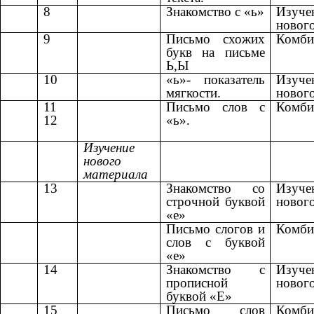
8
Знакомство с «ь»
Изуче
новог
9
Письмо схожих
Комби
букв на письме
Ь,Ы
10
«ь»- показатель
Изуче
мягкости.
новог
11
Письмо слов с
Комби
12
«ь».
Изучение
нового
материала
13
Знакомство со
Изуче
строчной буквой
новог
«е»
Письмо слогов и
Комби
слов с буквой
«е»
14
Знакомство с
Изуче
прописной
новог
буквой «Е»
15
Письмо слов
Комби