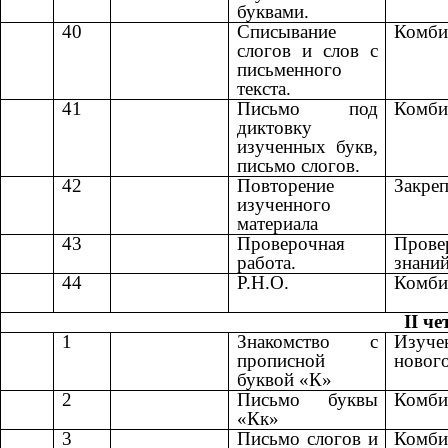
буквами.
40
Списывание
Комби
слогов и слов с
письменного
текста.
41
Письмо под
Комби
диктовку
изученных букв,
письмо слогов.
42
Повторение
Закреп
изученного
материала
43
Проверочная
Прове
работа.
знани
44
Р.Н.О.
Комби
II че
1
Знакомство с
Изуче
прописной
новог
буквой «К»
2
Письмо буквы
Комби
«Кк»
3
Письмо слогов и
Комби