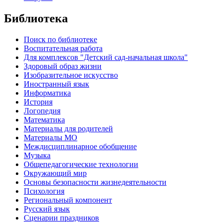
Библиотека
Поиск по библиотеке
Воспитательная работа
Для комплексов "Детский сад-начальная школа"
Здоровый образ жизни
Изобразительное искусство
Иностранный язык
Информатика
История
Логопедия
Математика
Материалы для родителей
Материалы МО
Междисциплинарное обобщение
Музыка
Общепедагогические технологии
Окружающий мир
Основы безопасности жизнедеятельности
Психология
Региональный компонент
Русский язык
Сценарии праздников