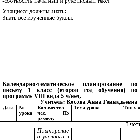
-соотносить печатный и рукописный текст
Учащиеся должны знать:
Знать все изученные буквы.
Календарно-тематическое планирование по
письму 1 класс (второй год обучения) по
программе VIII вида 5 ч/нед.
Учитель: Косова Анна Геннадьевна
Дата
№
Количество
Тема урока
Тип ур
урока
час. По
разделу
I чет
Повторение
изученного в