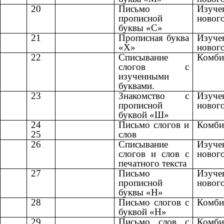
20
Письмо
Изуче
прописной
новог
буквы «С»
21
Прописная буква
Изуче
«Х»
новог
22
Списывание
Комби
слогов с
изученными
буквами.
23
Знакомство с
Изуче
прописной
новог
буквой «Ш»
24
Письмо слогов и
Комби
25
слов
26
Списывание
Изуче
слогов и слов с
новог
печатного текста
27
Письмо
Изуче
прописной
новог
буквы «Н»
28
Письмо слогов с
Комби
буквой «Н»
29
Письмо слов с
Комби