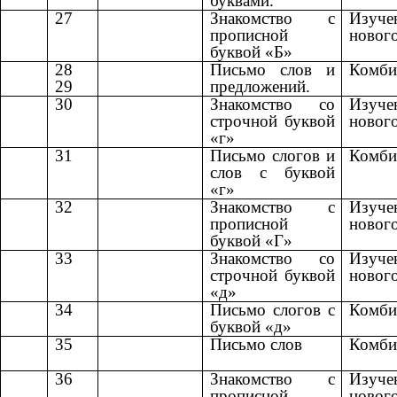
буквами.
27
Знакомство с
Изуче
прописной
новог
буквой «Б»
28
Письмо слов и
Комби
29
предложений.
30
Знакомство со
Изуче
строчной буквой
новог
«г»
31
Письмо слогов и
Комби
слов с буквой
«г»
32
Знакомство с
Изуче
прописной
новог
буквой «Г»
33
Знакомство со
Изуче
строчной буквой
новог
«д»
34
Письмо слогов с
Комби
буквой «д»
35
Письмо слов
Комби
36
Знакомство с
Изуче
прописной
новог