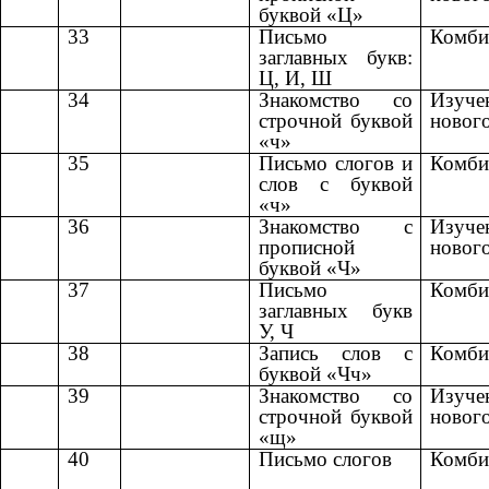
буквой «Ц»
33
Письмо
Комби
заглавных букв:
Ц, И, Ш
34
Знакомство со
Изуче
строчной буквой
новог
«ч»
35
Письмо слогов и
Комби
слов с буквой
«ч»
36
Знакомство с
Изуче
прописной
новог
буквой «Ч»
37
Письмо
Комби
заглавных букв
У, Ч
38
Запись слов с
Комби
буквой «Чч»
39
Знакомство со
Изуче
строчной буквой
новог
«щ»
40
Письмо слогов
Комби