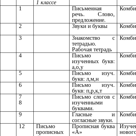
1 классе
1
Письменная
Комби
речь. Слово,
предложение.
2
Звуки и буквы
Комби
3
Знакомство с
Комби
тетрадью.
Рабочая тетрадь
4
Письмо
Комби
изученных букв:
а,о,у
5
Письмо изуч.
Комби
букв: л,м,н
6
Письмо изуч.
Комби
букв: п,р,к,т
7
Письмо слогов с
Комби
8
изученными
буквами.
9
Гласные и
Комби
согласные звуки.
12
Письмо
Прописная буква
Изуче
прописных
«А»
новог