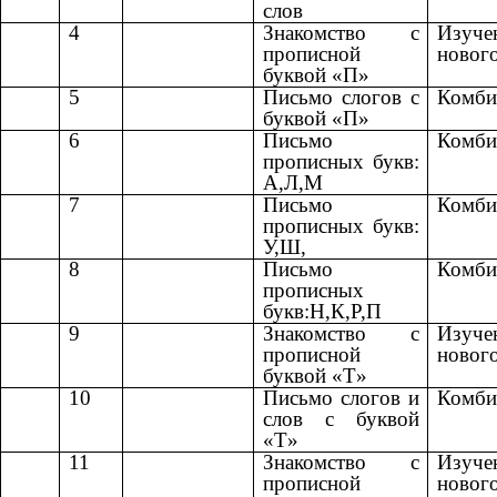
слов
4
Знакомство с
Изуче
прописной
новог
буквой «П»
5
Письмо слогов с
Комби
буквой «П»
6
Письмо
Комби
прописных букв:
А,Л,М
7
Письмо
Комби
прописных букв:
У,Ш,
8
Письмо
Комби
прописных
букв:Н,К,Р,П
9
Знакомство с
Изуче
прописной
новог
буквой «Т»
10
Письмо слогов и
Комби
слов с буквой
«Т»
11
Знакомство с
Изуче
прописной
новог