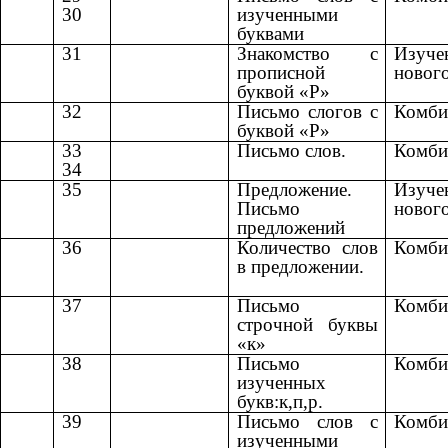
30
изученными
буквами
31
Знакомство с
Изуче
прописной
новог
буквой «Р»
32
Письмо слогов с
Комби
буквой «Р»
33
Письмо слов.
Комби
34
35
Предложение.
Изуче
Письмо
новог
предложений
36
Количество слов
Комби
в предложении.
37
Письмо
Комби
строчной буквы
«к»
38
Письмо
Комби
изученных
букв:к,п,р.
39
Письмо слов с
Комби
изученными