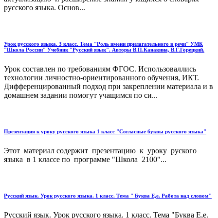
русского языка. Основ...
Урок русского языка. 3 класс. Тема "Роль имени прилагательного в речи" УМК
"Школа России" Учебник "Русский язык". Авторы В.П.Канакина, В.Г.Горецкий.
Урок составлен по требованиям ФГОС. Использоваллись
технологии личностно-ориентированного обучения, ИКТ.
Дифференцированный подход при закреплении материала и в
домашнем задании помогут учащимся по си...
Презентация к уроку русского языка 1 класс "Согласные буквы русского языка"
Этот материал содержит презентацию к уроку руского
языка в 1 классе по программе "Школа 2100"...
Русский язык. Урок русского языка. 1 класс. Тема " Буква Е,е. Работа над словом"
Русский язык. Урок русского языка. 1 класс. Тема "Буква Е,е.