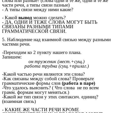
слова или разные? (слова одни и те же, одни и те же
части речи, а типы связи пазные)
- А типы связи между ними какие?
- Какой
вывод
можно сделать?
- ДА, ОДНИ И ТЕЖЕ СЛОВА МОГУТ БЫТЬ
СВЯЗАНЫ РАЗНЫМИ ТИПАМИ
ГРАММАТИЧЕСКОЙ СВЯЗИ.
5. Наблюдение над взаимной связью между разными
частями речи.
-Переходим ко 2 пункту нашего плана.
Запишем:
он труженик (мест.+сущ.)
работа трудна (сущ.+прилаг.)
-Какой частью речи являются эти слова?
-Как связаны между собой слова? Проверьте
грамматические формы слов
(работа в паре)
-Что удалось выяснить? ( Что слова не по всем
грамм. формам могут меняться.)
-Какой же тип связи у этих синтаксич. единиц?
(взаимная связь)
- КАКИЕ ЖЕ ЧАСТИ РЕЧИ КРОМЕ