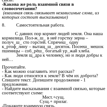
-Какова же роль взаимной связи в
словосочетании?
(взаимная связь связывает независимые слова, из
которых состоит высказывание)
8. Самостоятельная работа.
С давних пор кормит людей земля. Она наша
кормилица. Пол-ж_ш_ в неё горстку зерна –
получ_ш_ сто горстей. Спрячеш_ одну
к_ртоф_лину – вытащ_ш_ десяток. Посееш_ мешок
пшеницы – соб_рёш_ богатый ур_жай хлеба.
Земля щ_дра к человеку, но и люди добры к
ней…
Прочитайте.
- Как можно озаглавить этот рассказ?
- Как люди относятся к земле? В чём их доброта?
Спишите текст. Допишите продолжение - 1
предложение.
- Найдите высказывания с взаимной связью, которые
соответствуют схеме:
Мест.+сущ.
Сущ.+ прилаг.
-Покажите взаимную связь.