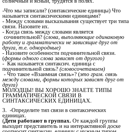
солнечный и ясный, трудятся в полях.
-Что мы записали? (синтаксические единицы) Что
называется синтаксическими единицами?
- Между словами высказывания существует три типа
связи. Назовите их.
- Когда связь между словами является
сочинительной? (
слова, выполняющие одинаковую
работу и грамматически не зависящие друг от
друга, т.е. однородные)
- Назовите особенности подчинительной связи.
(
формы одного слова зависят от другого)
- Как называется синтаксич. единица с
подчинительной связь?
(словосочетанием)
- Что такое «Взаимная связь»? (
это грам. связь
между словами, формы которых зависят друг от
друга)
МОЛОДЦЫ! ВЫ ХОРОШО ЗНАЕТЕ ТИПЫ
ГРАММАТИЧЕСКОЙ СВЯЗИ В
СИНТАКСИЧЕСКИХ ЕДИНИЦАХ.
3. -Определите тип связи в синтаксических
единицах.
(
Дети работают в группах.
От каждой группы
выходит представитель и на интерактивной доске
соотносит синтаксич. единицу с нужным типом