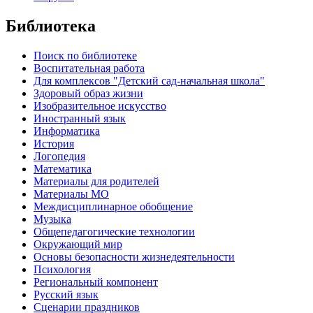
Библиотека
Поиск по библиотеке
Воспитательная работа
Для комплексов "Детский сад-начальная школа"
Здоровый образ жизни
Изобразительное искусство
Иностранный язык
Информатика
История
Логопедия
Математика
Материалы для родителей
Материалы МО
Междисциплинарное обобщение
Музыка
Общепедагогические технологии
Окружающий мир
Основы безопасности жизнедеятельности
Психология
Региональный компонент
Русский язык
Сценарии праздников