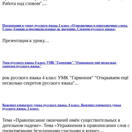
Работа над словом"....
Презентация к уроку русского языка 1 класс «Однозначные и многозначные слова.
Слова, близкие и противоположные по значению. Словари русского языка»
Презентация к уроку....
Урок русского языка 4 класс УМК "Гармония" "Открываем ещё несколько
секретов русского языка"
рок русского языка 4 класс УМК "Гармония" "Открываем ещё
несколько секретов русского языка"...
Конспект открытого урока русского языка. 4 класс. Конспект открытого урока
русского языка. 3 класс.
Тема «Правописание окончаний имён существительных в
дательном падеже». Тема «Упражнения в правописании слов с
проверяемыми безударными гласными в корне»...