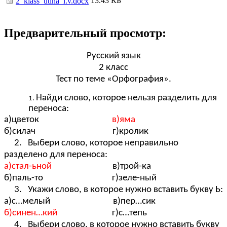
13.43 КБ
2_klass_utina_l.v.docx
Предварительный просмотр:
Русский язык
2 класс
Тест по теме «Орфография».
Найди слово, которое нельзя разделить для
переноса:
а)цветок
в)яма
б)силач г)кролик
2. Выбери слово, которое неправильно
разделено для переноса:
а)стал-ьной
в)трой-ка
б)паль-то г)зеле-ный
3. Укажи слово, в которое нужно вставить букву Ь:
а)с…мелый в)пер…сик
б)синен…кий
г)с…тепь
4. Выбери слово, в которое нужно вставить букву