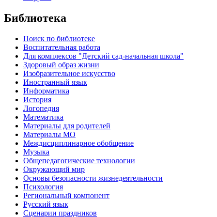
Библиотека
Поиск по библиотеке
Воспитательная работа
Для комплексов "Детский сад-начальная школа"
Здоровый образ жизни
Изобразительное искусство
Иностранный язык
Информатика
История
Логопедия
Математика
Материалы для родителей
Материалы МО
Междисциплинарное обобщение
Музыка
Общепедагогические технологии
Окружающий мир
Основы безопасности жизнедеятельности
Психология
Региональный компонент
Русский язык
Сценарии праздников