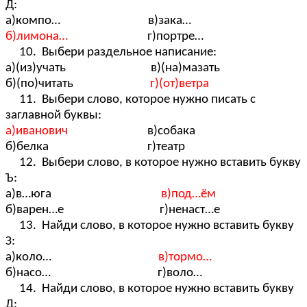
Д:
а)компо… в)зака…
б)лимона…
г)портре…
10. Выбери раздельное написание:
а)(из)учать в)(на)мазать
б)(по)читать
г)(от)ветра
11. Выбери слово, которое нужно писать с
заглавной буквы:
а)иванович
в)собака
б)белка г)театр
12. Выбери слово, в которое нужно вставить букву
Ъ:
а)в…юга
в)под…ём
б)варен…е г)ненаст…е
13. Найди слово, в которое нужно вставить букву
З:
а)коло…
в)тормо…
б)насо… г)воло…
14. Найди слово, в которое нужно вставить букву
Д: