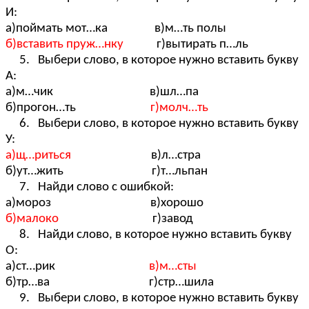
И:
а)поймать мот…ка в)м…ть полы
б)вставить пруж…нку
г)вытирать п…ль
5. Выбери слово, в которое нужно вставить букву
А:
а)м…чик в)шл…па
б)прогон…ть
г)молч…ть
6. Выбери слово, в которое нужно вставить букву
У:
а)щ…риться
в)л…стра
б)ут…жить г)т…льпан
7. Найди слово с ошибкой:
а)мороз в)хорошо
б)малоко
г)завод
8. Найди слово, в которое нужно вставить букву
О:
а)ст…рик
в)м…сты
б)тр…ва г)стр…шила
9. Выбери слово, в которое нужно вставить букву