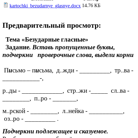
14.76 КБ
kartochki_bezudarnye_glasnye.docx
Предварительный просмотр:
Тема «Безударные гласные»
Задание
. Вставь пропущенные буквы,
подчеркни проверочные слова, выдели корни
П
и
сьмо – п
и
сьма, д..жди - _________, тр..ва -
___________-,
р..ды - ____________, стр..жи -_____ сл..ва -
________, п..ро - _______,
м..рской - ________, л..нейка - __________,
оз..ро - _________ .
Подчеркни подлежащее и сказуемое.