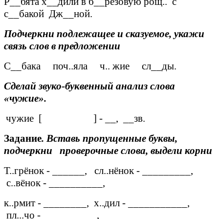
Р__бята х__дили в б__рёзовую рощ.. с
с__бакой Дж__ной.
Подчеркни подлежащее и сказуемое, укажи
связь слов в предложении
С__бака поч..яла ч.. жие сл__ды.
Сделай звуко-буквенный анализ слова
«чужие».
чужие [ ] - __, __зв.
Задание
. Вставь пропущенные буквы,
подчеркни проверочные слова, выдели корни
Т..грёнок - ______, сл..нёнок - _________,
с..вёнок - __________,
к..рмит - ________, х..дил - ___________,
пл...чо - __________,