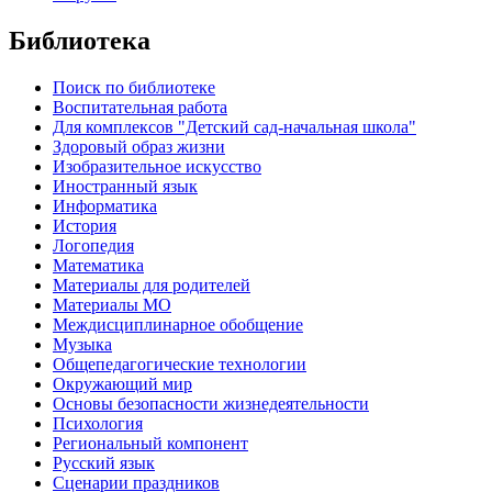
Библиотека
Поиск по библиотеке
Воспитательная работа
Для комплексов "Детский сад-начальная школа"
Здоровый образ жизни
Изобразительное искусство
Иностранный язык
Информатика
История
Логопедия
Математика
Материалы для родителей
Материалы МО
Междисциплинарное обобщение
Музыка
Общепедагогические технологии
Окружающий мир
Основы безопасности жизнедеятельности
Психология
Региональный компонент
Русский язык
Сценарии праздников