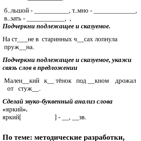
б..льшой - __________, т..мно - ____________,
в..зать - ___________, ,
Подчеркни подлежащее и сказуемое.
На ст___не в старинных ч__сах лопнула
пруж__на.
Подчеркни подлежащее и сказуемое, укажи
связь слов в предложении
Мален__кий к__ тёнок под __кном дрожал
от стуж__.
Сделай звуко-буквенный анализ слова
«
яркий
».
яркий[ ] - __, __зв.
По теме: методические разработки,