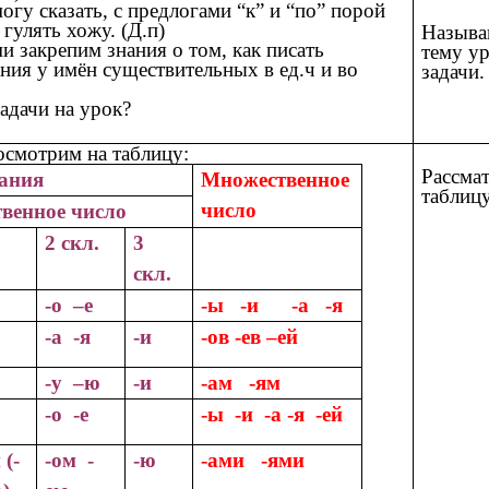
могу сказать, с предлогами “к” и “по” порой
 гулять хожу. (Д.п)
Называ
и закрепим знания о том, как писать
тему ур
ния у имён существительных в ед.ч и во
задачи.
адачи на урок?
осмотрим на таблицу:
Рассма
ания
Множественное
таблицу
число
венное число
2 скл.
3
скл.
-о –е
-ы -и -а -я
-а -я
-и
-ов -ев –ей
-у –ю
-и
-ам -ям
-о -е
-ы -и -а -я -ей
 (-
-ом -
-ю
-ами -ями