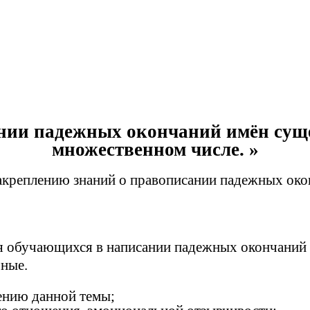
нии падежных окончаний имён суще
множественном числе. »
акреплению знаний о правописании падежных окон
ия обучающихся в написании падежных окончаний
ьные.
чению данной темы;