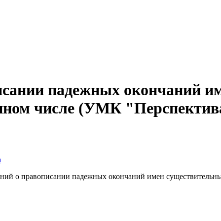
исании падежных окончаний и
ном числе (УМК "Перспектива"
а
ний о правописании падежных окончаний имен существительных 