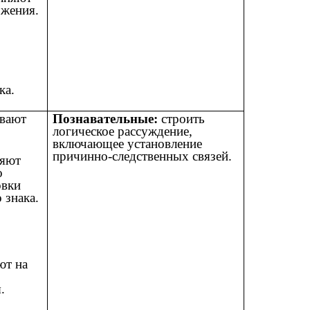
жения.
ка.
вают
Познавательные:
строить
логическое рассуждение,
включающее установление
причинно-следственных связей.
яют
о
овки
 знака.
ют на
.