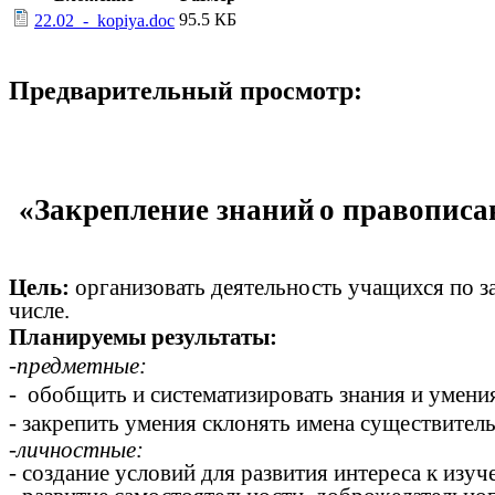
95.5 КБ
22.02_-_kopiya.doc
Предварительный просмотр:
«Закрепление знаний
о правописа
Цель:
организовать деятельность учащихся по з
числе.
Планируемы результаты:
-предметные:
- обобщить и систематизировать знания и умен
- закрепить умения склонять имена существител
-
личностные:
- создание условий для развития интереса к изу