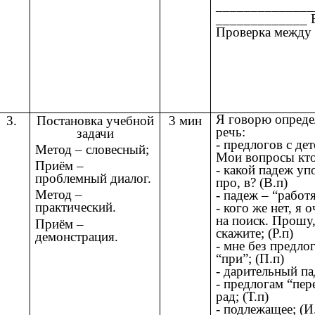
_______________
_____________ Е
Проверка между 
Я говорю определ
3.
Постановка учебной
3 мин
речь:
задачи
- предлогов с де
Метод – словесный;
Мои вопросы кто?
Приём –
- какой падеж упо
проблемный диалог.
про, в? (В.п)
Метод –
- падеж – “работя
практический.
- кого же нет, я
на поиск. Прошу,
Приём –
скажите; (Р.п)
демонстрация.
- мне без предлог
“при”; (П.п)
- дарительный па
- предлогам “пер
рад; (Т.п)
- подлежащее; (И