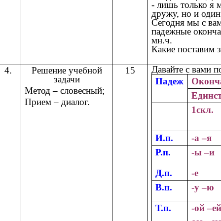
- лишь только я 
дружу, но и один
Сегодня мы с вам
падежные оконча
мн.ч.
Какие поставим з
Давайте с вами п
4.
Решение учебной
15
задачи
Падеж
Оконч
Метод – словесный;
Единст
Прием – диалог.
1скл.
И.п.
-а –я
Р.п.
-ы –и
Д.п.
-е
В.п.
-у –ю
Т.п.
-ой –ей