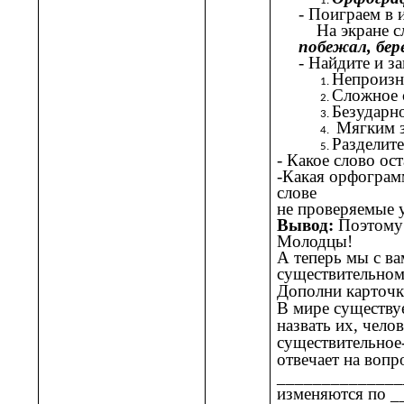
- Поиграем в
На экране с
побежал, бер
- Найдите и з
Непроизно
Сложное с
Безударно
Мягким з
Разделит
-
Какое слово ост
-Какая орфограмм
слове
не проверяемые у
Вывод:
Поэтому 
Молодцы!
А теперь мы с в
существительном
Дополни карточки
В мире существу
назвать их, чел
существительное
отвечает на воп
______________
изменяются по _