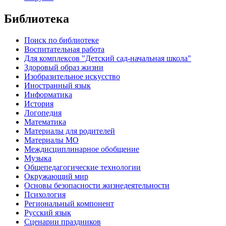
Библиотека
Поиск по библиотеке
Воспитательная работа
Для комплексов "Детский сад-начальная школа"
Здоровый образ жизни
Изобразительное искусство
Иностранный язык
Информатика
История
Логопедия
Математика
Материалы для родителей
Материалы МО
Междисциплинарное обобщение
Музыка
Общепедагогические технологии
Окружающий мир
Основы безопасности жизнедеятельности
Психология
Региональный компонент
Русский язык
Сценарии праздников