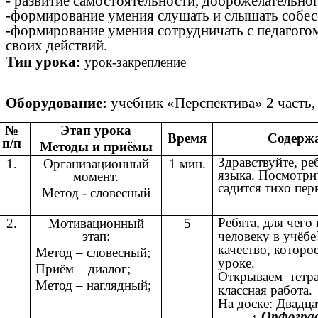
- развитие самостоятельности, доброжелательно
-формирование умения слушать и слышать собес
-формирование умения сотрудничать с педагогом
своих действий.
Тип урока:
урок-закрепление
Оборудование:
учебник «Перспектива» 2 часть,
№
Этап урока
Время
Содержа
п/п
Методы и приёмы
Здравствуйте, ре
1.
Организационный
1 мин.
языка. Посмотрит
момент.
садится тихо пер
Метод - словесный
Ребята, для чего
2.
Мотивационный
5
человеку в учёбе
этап:
качество, которо
Метод – словесный;
уроке.
Приём – диалог;
Открываем тетра
Метод – наглядный;
классная работа.
На доске: Двадца
Орфогра