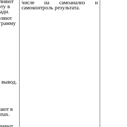
лняют
числе на самоанализ и
ту в
самоконтроль результата.
ади.
ляют
грамму
 вывод.
ают в
пах.
лняют