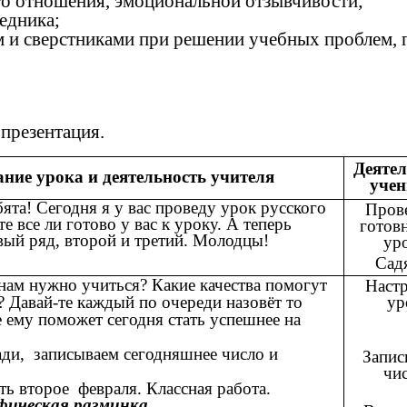
го отношения, эмоциональной отзывчивости;
едника;
 и сверстниками при решении учебных проблем, пр
 презентация.
Деятел
ние урока и деятельность учителя
учен
бята! Сегодня я у вас проведу урок русского
Пров
е все ли готово у вас к уроку. А теперь
готовн
вый ряд, второй и третий. Молодцы!
уро
Садя
 нам нужно учиться? Какие качества помогут
Настр
? Давай-те каждый по очереди назовёт то
ур
е ему поможет сегодня стать успешнее на
ди, записываем сегодняшнее число и
Запис
чис
ть второе февраля. Классная работа.
фическая разминка