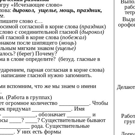
Выпо
 игру «Исчезающее слово»
рабо
лова:
дырокол, ущелье, мощь, праздник,
тетр
ег
.
Выде
апишите слово с…
орофо
симой согласной в корне слова (
праздник
)
лово с соединительной гласной (
дырокол)
й гласной в корне слова (
побежал
)
наком после шипящего (
мощь
)
ельным мягким знаком (
ущелье)
алось? (берег) Почему?
а в слове определите? (безуд. гласные в
дарением, парная согласная в корне слова)
написание гласной нужно запомнить.
ами вспомним, что же мы знаем о имени
Делают
.
. (Работа в группах)
ет огромное количество __________. Чтобы
овек придумал _____________. Имя
- ___________, обозначает ________ и
Работ
росы ____? ____? Существительные бывают
груп
__________ рода. Существительные
_____. У них есть формы
Допо