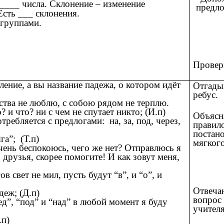
___ числа. Склонение – изменение
предло
сть ___ склонения.
группами.
Провер
ение, а вы название падежа, о котором идёт
Отгады
ребус.
тства не люблю, с собою рядом не терплю.
 и что? ни с чем не спутает никто; (И.п)
Объясн
требляется с предлогами: на, за, под, через,
правил
постан
га”; (Т.п)
мягкого
 очень беспокоюсь, чего же нет? Отправлюсь я
 друзья, скорее помогите! И как зовут меня,
ов свет не мил, пусть будут “в”, и “о”, и
Отвеча
деж; (Д.п)
вопрос
ед”, “под” и “над” в любой момент я буду
учителя
.п)