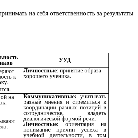
инимать на себя ответственность за результаты
ьность
УУД
иков
Личностные
: принятие образа
еряют
хорошего ученика.
ость к
ку.
тся.
Коммуникативные:
учитывать
ой на
разные мнения и стремиться к
ок.
координации разных позиций в
сотрудничестве, владеть
диалогической формой речи.
ывают
Личностные
: ориентация на
ло.
понимание причин успеха в
учебной деятельности, в том