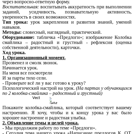
через вопросно-ответную форму.
Воспитательная:
воспитывать аккуратность при выполнении
заданий, усидчивость, познавательную активность,
уверенность в своих возможностях.
Тип урока:
урок закрепления и развития знаний, умений
навыков.
Методы:
словесный, наглядный, практический.
Оборудование:
табличка «Предлоги»; изображение Колобка
смайлика – радостный и грустный - рефлексия (оценка
собственной деятельности), карточки.
Ход урока.
1. Организационный момент.
Прозвенел и смолк звонок.
Начинается урок.
На меня все посмотрели
И за парты тихо сели.
- Проверьте всё ли у вас готово к уроку?
Психологический настрой на урок.
(На партах у обучающихся
по 2 колобка-смайлика – радостный и грустный)
Покажите колобка-смайлика, который соответствует вашему
настроению. Я хочу, чтобы и к концу урока у вас было
хорошее настроение и радостная улыбка.
2. Объявление темы и целей урока.
- Мы продолжим работу по теме «Предлоги».
- Сегодня тема нашего урока «Написание предлогов К, ОТ,