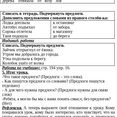
дерева отвязала от козу Зоя
Списать в тетрадь. Подчеркнуть предлоги.
Дополнить предложения словами из правого столби-ка:
Лодка доплыла
к остановке
Автобус подъехал
от забора.
Сорока отлетела
к магазину
Таня подошла
до берега
Индивид. работа
Списать. Подчеркнуть предлоги.
Зайчик отпрыгнул от ёжика.
Утром мы добрались до города.
Утка подплыла к берегу.
Колобок ушёл от волка
Работа по учебнику:
стр. 194 упр. 16.
5. Итог урока.
-Что такое предлоги?
Предлоги – это слова).
(
- Как пишутся предлоги со словами? (Предлоги пишутся
отдельно)
- А для чего нужны предлоги? (Предлоги нужны для связи
слов)
-Ребята, а могли бы мы с вами понять смысл, без предлогов?
(Нет)
Рефлексия.
А теперь выразите своё отношение к уроку. Кому
понравился урок, кому было интересно, кто чувствует, что на
уроке хорошо поработал и научился находить и правильно