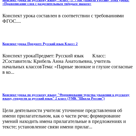
Конспект урока по русскому языку . Класс -3. УМК «Школа России» Тема урока:
«Правописание слов с разделительным твёрдым знаком»
Конспект урока составлен в соответствии с требованиями
ФГОС....
Конспект урока Предмет: Русский язык Класс: 2
Конспект урокаПредмет: Русский язык Класс:
2Составитель: Крибель Анна Анатольевна, учитель
начальных классовТема: «Парные звонкие и глухие согласные
в ко...
Конспект урока по русскому языку "Формирование чувства уважения к русскому
языку, гордости за русский язык" 2 класс (УМК "Школа России")
Цели деятельности учителя: уточнение представления об
имени прилагательном, как о части речи; формирование
умений находить имена прилагательные в предложениях и
тексте; установление связи имени прилаг...