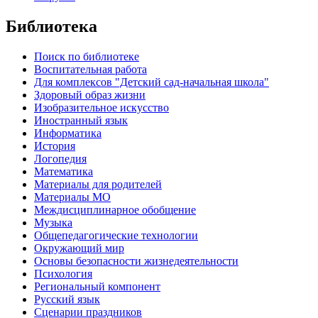
Библиотека
Поиск по библиотеке
Воспитательная работа
Для комплексов "Детский сад-начальная школа"
Здоровый образ жизни
Изобразительное искусство
Иностранный язык
Информатика
История
Логопедия
Математика
Материалы для родителей
Материалы МО
Междисциплинарное обобщение
Музыка
Общепедагогические технологии
Окружающий мир
Основы безопасности жизнедеятельности
Психология
Региональный компонент
Русский язык
Сценарии праздников