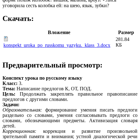
уговорила сесть колобка ей: на шею, язык, зубки?
Скачать:
Вложение
Размер
281.84
КБ
konspekt_uroka_po_russkomu_yazyku._klass_3.docx
Предварительный просмотр:
Конспект урока по русскому языку
Класс:
3.
Тема:
Написание предлогов К, ОТ, ПОД.
Цель:
Продолжать закреплять правильное правописание
предлогов с другими словами.
Задачи:
Образовательная:
формирование умения писать предлоги
раздельно со словами, умения согласовывать предлоги со
словами, обозначающими предметы. Активизация словаря
детей.
Коррекционная:
коррекция и развитие произвольной
зрительной памяти и внимания; устной диалогической речи