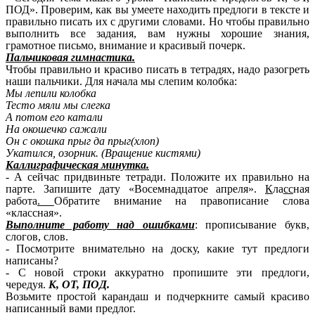
ПОД». Проверим, как вы умеете находить предлоги в тексте и
правильно писать их с другими словами. Но чтобы правильно
выполнить все задания, вам нужны хорошие знания,
грамотное письмо, внимание и красивый почерк.
Пальчиковая гимнастика.
Чтобы правильно и красиво писать в тетрадях, надо разогреть
наши пальчики. Для начала мы слепим колобка:
Мы лепили колобка
Тесто мяли мы слегка
А потом его катали
На окошечко сажали
Он с окошка прыг да прыг(хлоп)
Укатился, озорник. (Вращение кистями)
Каллиграфическая минутка.
- А сейчас придвиньте тетради. Положите их правильно на
парте. Запишите дату «Восемнадцатое апреля».
К
ла
сс
ная
работа
.
Обратите внимание на правописание слова
«классная».
Выполните работу над ошибками
: прописывание букв,
слогов, слов.
- Посмотрите внимательно на доску, какие тут предлоги
написаны?
- С новой строки аккуратно пропишите эти предлоги,
чередуя.
К, ОТ, ПОД.
Возьмите простой карандаш и подчеркните самый красиво
написанный вами предлог.