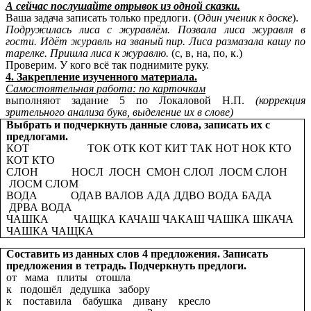
А сейчас послушайте отрывок из одной сказки.
Ваша задача записать только предлоги. (
Один ученик к доске
).
Подружилась лиса с журавлём. Позвала лиса журавля в
гости. Идёт журавль на званый пир. Лиса размазала кашу по
тарелке. Пришла лиса к журавлю.
(с, в, на, по, к.)
Проверим. У кого всё так поднимите руку.
4. Закрепление изученного материала.
Самостоятельная работа:
по карточкам
выполняют задание 5 по Локаловой Н.П.
(коррекция
зрительного анализа букв, выделение их в слове)
Выбрать и подчеркнуть данные слова, записать их с
предлогами.
КОТ ТОК ОТК КОТ КИТ ТАК НОТ НОК КТО
КОТ КТО
СЛОН
НОСЛ ЛОСН СМОН СЛОЛ ЛОСМ СЛОН
ЛОСМ СЛОМ
ВОДА ОДАВ ВАЛОВ АДА ДДВО ВОДА БАДА
ДРВА ВОДА
ЧАШКА ЧАЩКА КАЧАШ ЧАКАШ ЧАШКА ШКАЧА
ЧАШКА ЧАЩКА
Составить из данных слов 4 предложения. Записать
предложения в тетрадь. Подчеркнуть предлоги.
от мама плиты отошла
к подошёл дедушка забору
к поставила бабушка дивану кресло