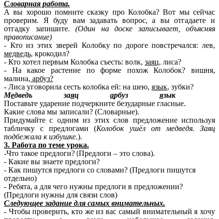
Словарная работа.
А вы хорошо помните сказку про Колобка? Вот мы сейчас
проверим. Я буду вам задавать вопрос, а вы отгадаете и
отгадку запишите.
(Один на доске записывает, объясняя
правописание)
- Кто из этих зверей Колобку по дороге повстречался: лев,
медведь
, крокодил?
- Кто хотел первым Колобка съесть: волк,
заяц
, лиса?
- На какое растение по форме похож Колобок? вишня,
малина,
арбуз?
- Лиса уговорила сесть колобка ей: на шею,
язык
, зубки?
М
е
дведь за
я
ц
а
рбуз
я
зык
Поставьте ударение подчеркните безударные гласные.
Какие слова мы записали? (Словарные).
Придумайте с одним из этих слов предложение используя
табличку с предлогами (
Колобок ушёл от медведя. Заяц
подбежала к избушке.
).
3. Работа по теме урока.
-Что такое предлоги?
Предлоги – это слова).
(
- Какие вы знаете предлоги?
- Как пишутся предлоги со словами? (Предлоги пишутся
отдельно)
- Ребята, а для чего нужны предлоги в предложении?
(Предлоги нужны для связи слов)
Следующее задание для самых внимательных.
- Чтобы проверить, кто же из вас самый внимательный я хочу