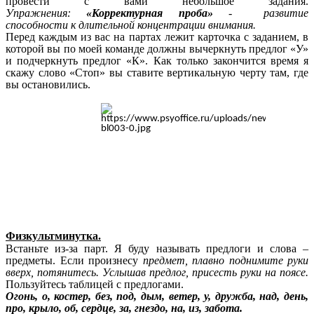
провести с вами небольшое задания.
Упражнения:
«Корректурная проба»
-
развитие
способности к длительной концентрации внимания.
Перед каждым из вас на партах лежит карточка с заданием, в
которой вы по моей команде должны вычеркнуть предлог «У»
и подчеркнуть предлог «К». Как только закончится время я
скажу слово «Стоп» вы ставите вертикальную черту там, где
вы остановились.
Физкультминутка.
Встаньте из-за парт. Я буду называть предлоги и слова –
предметы. Если произнесу
предмет, плавно поднимите руки
вверх, потянитесь. Услышав предлог, присесть руки на поясе.
Пользуйтесь таблицей с предлогами.
Огонь, о, костер, без, под, дым, ветер, у, дружба, над, день,
про, крыло, об, сердце, за, гнездо, на, из, забота.