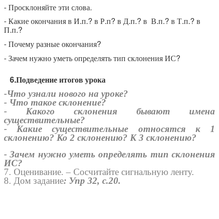
- Просклоняйте эти слова.
- Какие окончания в И.п.? в Р.п? в Д.п.? в В.п.? в Т.п.? в
П.п.?
- Почему разные окончания?
- Зачем нужно уметь определять тип склонения ИС?
6.Подведение итогов урока
-Что узнали нового на уроке?
- Что такое склонение?
- Какого склонения бывают имена
существительные?
- Какие существительные относятся к 1
склонению? Ко 2 склонению? К 3 склонению?
- Зачем нужно уметь определять тип склонения
ИС?
7. Оценивание. – Сосчитайте сигнальную ленту.
8. Дом задание
: Упр 32, с.20.