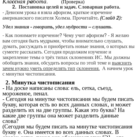
Кла
сс
ная р
а
бота
. (Проверка)
2. Постановка целей и задач. Словарная работа.
- Девизом урока я взяла афоризм, краткое изречение
американского писателя Холмза. Прочитайте
. (Слайд 2):
Удел знания - говорить, удел мудрости
– слушать
.
- Как понимаете изречение? Чему учит афоризм?
- Я желаю
вам сегодня быть мудрыми, чтобы внимательно слушать,
думать, рассуждать и приобретать новые знания, о которых вы
сумеете рассказать. Сегодня продолжим изучение и
закрепление темы о трёх типах склонениях ИС. Мы должны
обобщить знания, обсудить вопросы по этой теме и
выяснить
зачем нужно уметь определять тип
склонения.
А начнем урок
с минутки чистописания.
2. Минутка чистописания
- На доске написаны слова: ель, сетка, съезд,
мороженое, пенал.
- Сегодня на минутке чистописания мы будем писать
букву, которая есть во всех данных словах, и может
разделить их на две группы. Какая это буква? На
какие две группы она может разделить данные
слова?
(Сегодня мы будем писать на минутке чистописания
букву е. Она имеется во всех данных словах. В