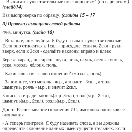
- Выписать существительные по склонениям" (по вариантам
)
(слайд14)
Взаимопроверка по образцу.
(слайды 15 – 17
3)
Провели самооценку своей работы
Физ. минутка.
(слайд 18)
- Встаньте, пожалуйста. Я буду называть существительные.
Если оно относится к 1скл. -присядьте, если ко 2скл - руки
вверх, если к Зскл - сделайте наклоны вправо и влево.
Береза, карандаш, сирень, щука, ночь, окунь, осень, тополь,
река, мозоль, яблоня, тюль.
- Какие слова вызвали сомнения? (мозоль, тюль)
- Запомните, что мозоль - ж.р., а значит - Зскл., а тюль,
шампунь, рояль - м.р., и значит 2скл.
Запись в тетради: мозоль(ж.р.,Зскл), тюль(м.р., 2скл),
шампунь(м.р., 2скл), рояль(м.р., 2скл).
Доп-о: Распознавание склонения ИС, имеющих одинаковые
окончания:
- А теперь поиграем. Я буду называть
слова, а вы должны
определить склонение данных имён существительных. Если