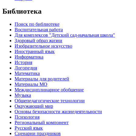
Библиотека
Поиск по библиотеке
Воспитательная работа
Для комплексов "Детский сад-начальная школа"
Здоровый образ жизни
Изобразительное искусство
Иностранный язык
Информатика
История
Логопедия
Математика
Материалы для родителей
Материалы МО
Междисциплинарное обобщение
Музыка
Общепедагогические технологии
Окружающий мир
Основы безопасности жизнедеятельности
Психология
Региональный компонент
Русский язык
Сценарии праздников