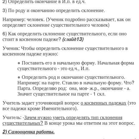
2) Определить окончание в И.п. в ед.ч.
3) По роду и окончанию определить склонение.
Например: человек. (Ученик подробно рассказывает, как он
определяет склонение существительного человек)
6) Как определить склонение существительного, если оно
стоит в косвенном падеже?
(слайд13)
Ученик: Чтобы определить склонение существительного в
косвенном падеже нужно:
Поставить его в начальную форму. Начальная форма
существительного - это ед.ч., И.п.
Определить род и окончание существительного.
Например: на парте. Ставлю в начальную форму. Что?
Парта. Определяю род: она, моя- ж.р., окончание - а.
Значит существительное на парте - 1 скл.
Учитель задает уточняющий вопрос
о косвенных падежах
(это
все падежи кроме Именительного).
Учитель: -
Зачем нужно уметь определять тип склонения
существительных?
В конце урока мы ответим на этот вопрос.
2) Самооценка работы.