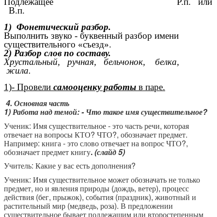
Подлежащее Р.п. или
В.п.
1) Фонетический разбор.
Выполнить звуко - буквенный разбор имени
существительного «съезд».
2) Разбор слов по составу.
Хрустальный, ручная, бельчонок, белка,
жила.
1)- Провели
самооценку работы
в паре.
4. Основная часть
1) Работа над темой: - Что такое имя существительное?
Ученик: Имя существительное - это часть речи, которая
отвечает на вопросы КТО? ЧТО?, обозначает предмет.
Например: книга - это слово отвечает на вопрос ЧТО?,
обозначает предмет книгу
.
(слайд 5)
Учитель: Какие у вас есть дополнения?
Ученик: Имя существительное может обозначать не только
предмет, но и явления природы (дождь, ветер), процесс
действия (бег, прыжок), события (праздник), животный и
растительный мир (медведь, роза). В предложении
существительное бывает подлежащим или второстепенным