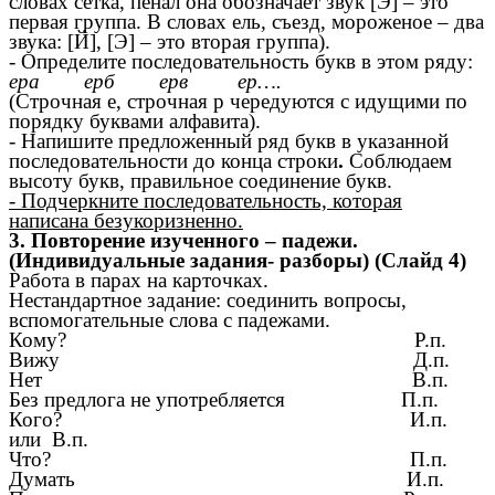
словах сетка, пенал она обозначает звук [Э] – это
первая группа. В словах ель, съезд, мороженое – два
звука: [Й], [Э] – это вторая группа).
- Определите последовательность букв в этом ряду:
ера ерб ерв ер….
(Строчная е, строчная р чередуются с идущими по
порядку буквами алфавита).
- Напишите предложенный ряд букв в указанной
последовательности до конца строки
.
Соблюдаем
высоту букв, правильное соединение букв.
- Подчеркните последовательность, которая
написана безукоризненно.
3. Повторение изученного – падежи.
(Индивидуальные задания- разборы) (Слайд 4)
Работа в парах на карточках.
Нестандартное задание: соединить вопросы,
вспомогательные слова с падежами.
Кому? Р.п.
Вижу Д.п.
Нет В.п.
Без предлога не употребляется П.п.
Кого? И.п.
или В.п.
Что? П.п.
Думать И.п.