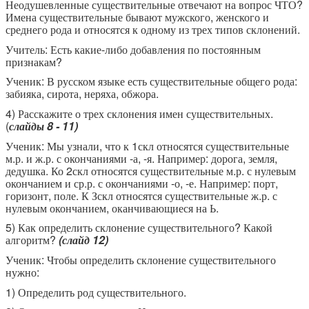
Неодушевленные существительные отвечают на вопрос ЧТО?
Имена существительные бывают мужского, женского и
среднего рода и относятся к одному из трех типов склонений.
Учитель: Есть какие-либо добавления по постоянным
признакам?
Ученик: В русском языке есть существительные общего рода:
забияка, сирота, неряха, обжора.
4) Расскажите о трех склонения имен существительных.
(
слайды 8 - 11)
Ученик: Мы узнали, что к 1скл относятся существительные
м.р. и ж.р. с окончаниями -а, -я. Например: дорога, земля,
дедушка. Ко 2скл относятся существительные м.р. с нулевым
окончанием и ср.р. с окончаниями -о, -е. Например: порт,
горизонт, поле. К Зскл относятся существительные ж.р. с
нулевым окончанием, оканчивающиеся на Ь.
5) Как определить склонение существительного? Какой
алгоритм?
(слайд 12)
Ученик: Чтобы определить склонение существительного
нужно:
1) Определить род существительного.