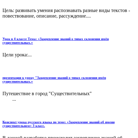
Цель: развивать умения распознавать разные виды текстов -
повествование, описание, рассуждение....
Урок в 4 классе Тема: «Закрепление знаний о типах склонения имён
существительных.»
Цели урока:...
презентация к уроку "Закрепление знаний о типах склонения имён
существительных.»
Путешествие в город "Существительных"
...
Конспект урока русского языка по теме: «Закрепление знаний об имени
существительном» 3 класс.
В данной разработке происходит закрепление знаний об