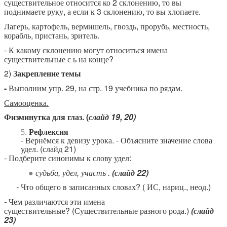
существительное относится ко 2 склонению, то вы
поднимаете руку, а если к 3 склонению, то вы хлопаете.
Лагерь, картофель, вермишель, гвоздь, прорубь, местность,
корабль, пристань, зритель.
- К какому склонению могут относиться имена
существительные с ь на конце?
2)
Закрепление темы
-
Выполним упр. 29, на стр. 19 учебника по рядам.
Самооценка.
Физминутка для глаз. (
слайд 19, 20)
Рефлексия
- Вернёмся к девизу урока. - Объясните значение слова
удел. (слайд 21)
-
Подберите синонимы к слову удел:
судьба, удел, участь .
(слайд 22)
-
Что общего в записанных словах? ( ИС, нариц., неод.)
-
Чем различаются эти имена
существительные?
(Существительные разного рода.)
(слайд
23)