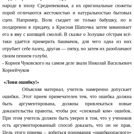
народе в эпоху Средневековья, а их оригинальные сюжеты
порой отличаются жестокостью и натуральностью бытовых
сцен. Например, Волк съедает не только бабушку, но и
полдеревни в придачу, а Красная Шапочка затем заманивает
его в яму с кипящей смолой. В сказке о Золушке сёстрам всё-
таки удаётся примерить башмачок, для чего одна из них
отрубает себе палец, другая — пятку, но затем их разоблачают
своим пением голуби.
- Корнея Чуковского на самом деле звали Николай Васильевич
Корнейчуков
«Лови ошибку!»
Объясняя материал, учитель намеренно допускает
ошибки. Этот прием примечателен тем, что ошибка должна
быть аргументирована, должны привлекаться новые
доказательства правоты, чтобы рос «снежный ком» ошибок.
При этом учитель должен быть уверен в том, что у учеников
есть аргументированный способ доказать, что он не прав.
Цель этого приема – добиться понимания «ошибкоопасного»