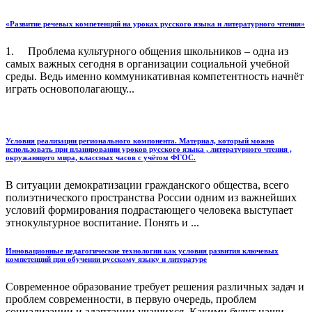
«Развитие речевых компетенций на уроках русского языка и литературного чтения»
1. Проблема культурного общения школьников – одна из
самых важных сегодня в организации социальной учебной
среды. Ведь именно коммуникативная компетентность начнёт
играть основополагающу...
Условия реализации регионального компонента. Материал, который можно
использовать при планировании уроков русского языка , литературного чтения ,
окружающего мира, классных часов с учётом ФГОС.
В ситуации демократизации гражданского общества, всего
полиэтнического пространства России одним из важнейших
условий формирования подрастающего человека выступает
этнокультурное воспитание. Понять и ...
Инновационные педагогические технологии как условия развития ключевых
компетенций при обучении русскому языку и литературе
Современное образование требует решения различных задач и
проблем современности, в первую очередь, проблем
социализации и адаптации учащихся. Какими будут наши