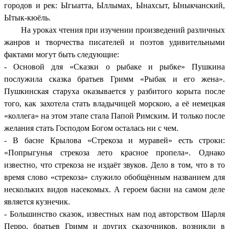
городов и рек: Ыгыатта, Ыллымах, Ынахсыт, Ыныкчанский,
Ытык-кюёль.
На уроках чтения при изучении произведений различных
жанров и творчества писателей и поэтов удивительными
фактами могут быть следующие:
- Основой для «Сказки о рыбаке и рыбке» Пушкина
послужила сказка братьев Гримм «Рыбак и его жена».
Пушкинская старуха оказывается у разбитого корыта после
того, как захотела стать владычицей морскою, а её немецкая
«коллега» на этом этапе стала Папой Римским. И только после
желания стать Господом Богом осталась ни с чем.
- В басне Крылова «Стрекоза и муравей» есть строки:
«Попрыгунья стрекоза лето красное пропела». Однако
известно, что стрекоза не издаёт звуков. Дело в том, что в то
время слово «стрекоза» служило обобщённым названием для
нескольких видов насекомых. А героем басни на самом деле
является кузнечик.
- Большинство сказок, известных нам под авторством Шарля
Перро, братьев Гримм и других сказочников, возникли в