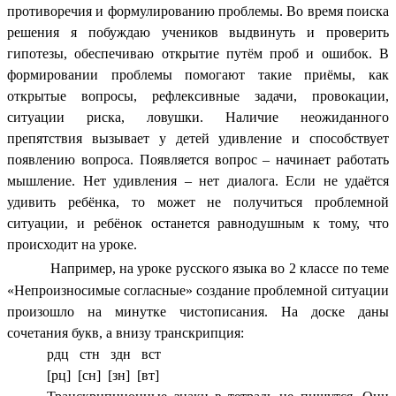
противоречия и формулированию проблемы. Во время поиска
решения я побуждаю учеников выдвинуть и проверить
гипотезы, обеспечиваю открытие путём проб и ошибок. В
формировании проблемы помогают такие приёмы, как
открытые вопросы, рефлексивные задачи, провокации,
ситуации риска, ловушки. Наличие неожиданного
препятствия вызывает у детей удивление и способствует
появлению вопроса. Появляется вопрос – начинает работать
мышление. Нет удивления – нет диалога. Если не удаётся
удивить ребёнка, то может не получиться проблемной
ситуации, и ребёнок останется равнодушным к тому, что
происходит на уроке.
Например, на уроке русского языка во 2 классе по теме
«Непроизносимые согласные» создание проблемной ситуации
произошло на минутке чистописания. На доске даны
сочетания букв, а внизу транскрипция:
рдц стн здн вст
[рц] [сн] [зн] [вт]