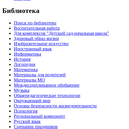
Библиотека
Поиск по библиотеке
Воспитательная работа
Для комплексов "Детский сад-начальная школа"
Здоровый образ жизни
Изобразительное искусство
Иностранный язык
Информатика
История
Логопедия
Математика
Материалы для родителей
Материалы МО
Междисциплинарное обобщение
Музыка
Общепедагогические технологии
Окружающий мир
Основы безопасности жизнедеятельности
Психология
Региональный компонент
Русский язык
Сценарии праздников