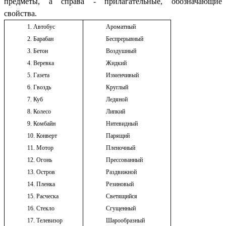
предметы, а справа - прилагательные, обозначающие
свойства.
1. Автобус
Ароматный
2. Барабан
Беспрерывный
3. Бетон
Воздушный
4. Веревка
Жидкий
5. Газета
Изменчивый
6. Гвоздь
Круглый
7. Куб
Ледяной
8. Колесо
Липкий
9. Комбайн
Нитевидный
10. Конверт
Парящий
11. Мотор
Пленочный
12. Огонь
Прессованный
13. Остров
Раздвижной
14. Пленка
Резиновый
15. Расческа
Светящийся
16. Стекло
Сгущенный
17. Телевизор
Шарообразный