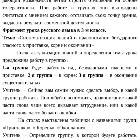
дающий возможность детям строить отношения на основе
толерантности. При работе в группах они вынуждены
считаться с мнением каждого, отстаивать свою точку зрения,
выдавать результат совместной деятельности.
Фрагмент урока русского языка в 3-м классе.
Тема:
«
Систематизация знаний о правописании безударного
гласного в приставке, корне и окончании»
После актуализации знаний и определения темы урока
предложила работу в группах.
1-я группа
будет работать над безударными гласными в
приставке;
2-я группа
– в корне;
3-я группа
– в окончании
существительных.
Учитель. – Сейчас вам самим нужно сделать выбор, в какой
группе работать. Попробуйте вспомнить, правописание какой
части слова чаще всего вызывает затруднение, или в какой
части слова часто бывают ошибки.
На столах выставлены таблички с названиями групп:
«Приставка», « Корень», «Окончание».
Учитель. – Определите группу, в которой будете работать.