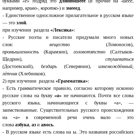
буквами
«е»
подряд это
длинношеее
(и прочие на
-шеее
,
например,
криво-, коротко-
) и
змееед
.
- Единственное односложное прилагательное в русском языке
— это
злой
.
при изучении раздела
«Лексика»
:
-
Русские поэты и писатели придумали много новых
слов:
вещество
(Ломоносов),
промышленность
(Карамзин),
головотяпство
(Салтыков-
Щедрин),
стушеваться
(Достоевский), б
ездарь
(Северянин),
изнемождённый,
лётчик
(Хлебников).
2) при изучении раздела
«Грамматика»
:
- Есть грамматическое правило, согласно которому исконно
русские слова на букву
«а»
не начинаются. Почти все слова
русского языка, начинающиеся с буквы «а», —
заимствованные. Существительных русского происхождения
на «а» в современной речи очень мало — это
слова
азбука
,
аз
и
авось
.
- В русском языке есть слова на ы. Это названия российских