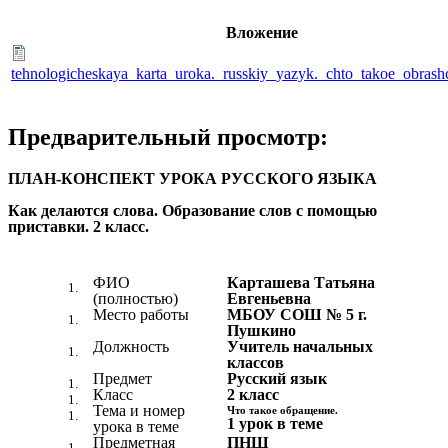
Вложение
tehnologicheskaya_karta_uroka._russkiy_yazyk._chto_takoe_obrash
Предварительный просмотр:
ПЛАН-КОНСПЕКТ УРОКА РУССКОГО ЯЗЫКА
Как делаются слова. Образование слов с помощью
приставки. 2 класс.
ФИО
Карташева Татьяна
(полностью)
Евгеньевна
Место работы
МБОУ СОШ № 5 г.
Пушкино
Должность
Учитель начальных
классов
Предмет
Русский язык
Класс
2 класс
Тема и номер
Что такое обращение.
1 урок в теме
урока в теме
Предметная
ПНШ