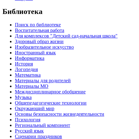
Библиотека
Поиск по библиотеке
Воспитательная работа
Для комплексов "Детский сад-начальная школа"
Здоровый образ жизни
Изобразительное искусство
Иностранный язык
Информатика
История
Логопедия
Математика
Материалы для родителей
Материалы МО
Междисциплинарное обобщение
Музыка
Общепедагогические технологии
Окружающий мир
Основы безопасности жизнедеятельности
Психология
Региональный компонент
Русский язык
Сценарии праздников